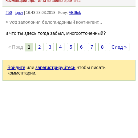
Комментарий скрыт из-за негативного рейтинга.
#50
igrov
| 16:43 23.03.2018 | Кому:
ABStek
> vott заполонил белогандонный контингент...
и что ты здесь тогда забыл, многоотточенный?
« Пред
1
2
3
4
5
6
7
8
След »
Войдите
или
зарегистрируйтесь
чтобы писать
комментарии.