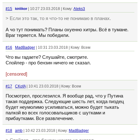
#15
kirillkor
| 10:27 23.03.2018 | Кому:
Aleks3
> Если это так, то я что-то не понимаю в планах.
А чо тут понимать? Планы охуенно хитры. Всё в тумане.
Враг теряется. Мы победили.
#16
MadBadger
| 10:31 23.03.2018 | Кому: Всем
Что вы гадаете? Слушайте, смотрите.
Спойлер - про бензин ничего не сказал.
[censored]
#17
CKofA
| 10:41 23.03.2018 | Кому: Всем
Посмотрел, прослезился. Я вообще рад, что у Путина
такая поддержка. Следующие шесть лет, когда пиздец
будет неумолимо усиливаться, можно будет тыкать
палкой во всех голосовальщиков с шутками и
прибаутками. Все развлечение.
#18
amb
| 10:42 23.03.2018 | Кому:
MadBadger