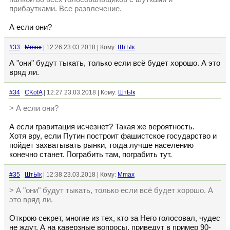
прибаутками. Все развлечение.
А если они?
#33
Mmax
| 12:26 23.03.2018 | Кому:
ШтЫк
А "они" будут тыкать, только если всё будет хорошо. А это
вряд ли.
#34
CKofA
| 12:27 23.03.2018 | Кому:
ШтЫк
> А если они?
А если гравитация исчезнет? Такая же вероятность.
Хотя вру, если Путин построит фашистское государство и
пойдет захватывать рынки, тогда лучше населению
конечно станет. Пограбить там, пограбить тут.
#35
ШтЫк
| 12:38 23.03.2018 | Кому:
Mmax
> А "они" будут тыкать, только если всё будет хорошо. А
это вряд ли.
Открою секрет, многие из тех, кто за Него голосовал, чудес
не ждут. А на каверзные вопросы, приведут в пример 90-