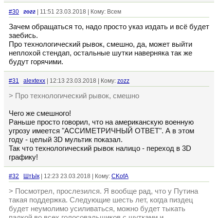
#30
zozz
| 11:51 23.03.2018 | Кому: Всем
Зачем обращаться то, надо просто указ издать и всё будет
заебись.
Про технологический рывок, смешно, да, может выйти
неплохой стендап, остальные шутки наверняка так же
будут горячими.
#31
alextexx
| 12:13 23.03.2018 | Кому:
zozz
> Про технологический рывок, смешно
Чего же смешного!
Раньше просто говорил, что на американскую военную
угрозу имеется "АССИМЕТРИЧНЫЙ ОТВЕТ". А в этом
году - целый 3D мультик показал.
Так что технологический рывок налицо - переход в 3D
графику!
#32
ШтЫк
| 12:23 23.03.2018 | Кому:
CKofA
> Посмотрел, прослезился. Я вообще рад, что у Путина
такая поддержка. Следующие шесть лет, когда пиздец
будет неумолимо усиливаться, можно будет тыкать
палкой во всех голосовальщиков с шутками и