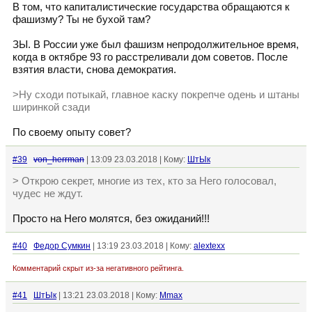
В том, что капиталистические государства обращаются к
фашизму? Ты не бухой там?
ЗЫ. В России уже был фашизм непродолжительное время,
когда в октябре 93 го расстреливали дом советов. После
взятия власти, снова демократия.
>Ну сходи потыкай, главное каску покрепче одень и штаны
ширинкой сзади
По своему опыту совет?
#39
von_herrman
| 13:09 23.03.2018 | Кому:
ШтЫк
> Открою секрет, многие из тех, кто за Него голосовал,
чудес не ждут.
Просто на Него молятся, без ожиданий!!!
#40
Федор Сумкин
| 13:19 23.03.2018 | Кому:
alextexx
Комментарий скрыт из-за негативного рейтинга.
#41
ШтЫк
| 13:21 23.03.2018 | Кому:
Mmax