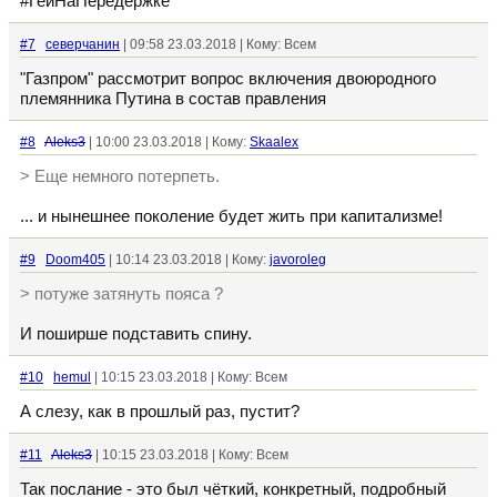
#ГеиНаПередержке
#7
северчанин
| 09:58 23.03.2018 | Кому: Всем
"Газпром" рассмотрит вопрос включения двоюродного
племянника Путина в состав правления
#8
Aleks3
| 10:00 23.03.2018 | Кому:
Skaalex
> Еще немного потерпеть.
... и нынешнее поколение будет жить при капитализме!
#9
Doom405
| 10:14 23.03.2018 | Кому:
javoroleg
> потуже затянуть пояса ?
И поширше подставить спину.
#10
hemul
| 10:15 23.03.2018 | Кому: Всем
А слезу, как в прошлый раз, пустит?
#11
Aleks3
| 10:15 23.03.2018 | Кому: Всем
Так послание - это был чёткий, конкретный, подробный