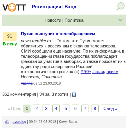
Регистрация
Вход
|
Новости | Политика
Путин выступит с телеобращением
91
news.rambler.ru
— "о том, что Путин может
В пену
обратиться к россиянам с экранов телевизоров,
СМИ сообщили еще накануне. По их информации, в
телеобращении глава государства поблагодарит
граждан за участие в выборах, а также призовет их к
единству ради совершения Россией
«технологического рывка».(с)
#76%
#солидаризм
—
Новости, Политика
Акелла
09:52 23.03.2018
362 комментария | 94 за, 3 против
|
« Пред
1
2
3
4
5
6
7
8
След »
#1
javoroleg
| 09:54 23.03.2018 | Кому: Всем