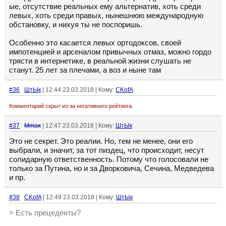
ые, отсутствие реальных ему альтернатив, хоть среди
левых, хоть среди правых, нынешнюю международную
обстановку, и нихуя ты не поспоришь.
Особенно это касается левых ортодоксов, своей
импотенцией и арсеналом привычных отмаз, можно гордо
трясти в интернетике, в реальной жизни слушать не
станут. 25 лет за плечами, а воз и ныне там
#36
ШтЫк
| 12:44 23.03.2018 | Кому:
CKofA
Комментарий скрыт из-за негативного рейтинга.
#37
Mmax
| 12:47 23.03.2018 | Кому:
ШтЫк
Это не секрет. Это реалии. Но, тем не менее, они его
выбрали, и значит, за тот пиздец, что происходит, несут
солидарную ответственность. Потому что голосовали не
только за Путина, но и за Дворковича, Сечина, Медведева
и пр.
#38
CKofA
| 12:49 23.03.2018 | Кому:
ШтЫк
> Есть прецеденты?