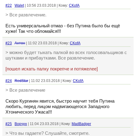
#22
Walet
| 10:56 23.03.2018 | Кому:
CKofA
> Все развлечение.
Есть универсальный отмаз - без Путина было бы ещё
хуже! Так что обломайся!!!
#23
Антон
| 11:02 23.03.2018 | Кому:
CKofA
> можно будет тыкать палкой во всех голосовальщиков с
шутками и прибаутками. Все развлечение.
[пошел искать палку покрепче и потяжелее]
#24
RedStar
| 11:02 23.03.2018 | Кому:
CKofA
> Все развлечение
Скоро Кургинян явится, быстро научит тебя Путина
любить, перед лицом надвигающегося Западного
Хтонического Ужаса!!!
#25
Ворчун
| 11:04 23.03.2018 | Кому:
MadBadger
> Что вы гадаете? Слушайте, смотрите.