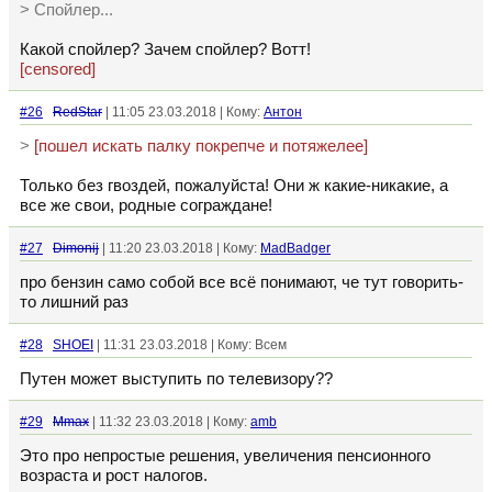
> Спойлер...
Какой спойлер? Зачем спойлер? Вотт!
[censored]
#26
RedStar
| 11:05 23.03.2018 | Кому:
Антон
>
[пошел искать палку покрепче и потяжелее]
Только без гвоздей, пожалуйста! Они ж какие-никакие, а
все же свои, родные сограждане!
#27
Dimonij
| 11:20 23.03.2018 | Кому:
MadBadger
про бензин само собой все всё понимают, че тут говорить-
то лишний раз
#28
SHOEI
| 11:31 23.03.2018 | Кому: Всем
Путен может выступить по телевизору??
#29
Mmax
| 11:32 23.03.2018 | Кому:
amb
Это про непростые решения, увеличения пенсионного
возраста и рост налогов.