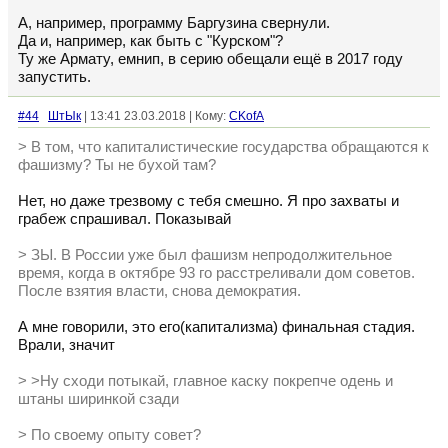
А, например, программу Баргузина свернули.
Да и, например, как быть с "Курском"?
Ту же Армату, емнип, в серию обещали ещё в 2017 году
запустить.
#44
ШтЫк
| 13:41 23.03.2018 | Кому:
CKofA
> В том, что капиталистические государства обращаются к
фашизму? Ты не бухой там?
Нет, но даже трезвому с тебя смешно. Я про захваты и
грабеж спрашивал. Показывай
> ЗЫ. В России уже был фашизм непродолжительное
время, когда в октябре 93 го расстреливали дом советов.
После взятия власти, снова демократия.
А мне говорили, это его(капитализма) финальная стадия.
Врали, значит
> >Ну сходи потыкай, главное каску покрепче одень и
штаны ширинкой сзади
> По своему опыту совет?