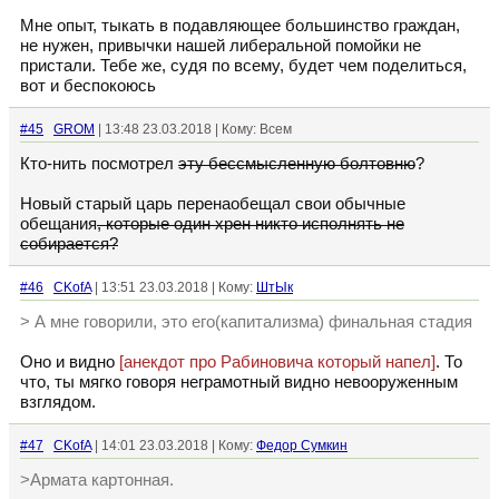
Мне опыт, тыкать в подавляющее большинство граждан,
не нужен, привычки нашей либеральной помойки не
пристали. Тебе же, судя по всему, будет чем поделиться,
вот и беспокоюсь
#45
GROM
| 13:48 23.03.2018 | Кому: Всем
Кто-нить посмотрел
эту бессмысленную болтовню
?
Новый старый царь перенаобещал свои обычные
обещания
, которые один хрен никто исполнять не
собирается?
#46
CKofA
| 13:51 23.03.2018 | Кому:
ШтЫк
> А мне говорили, это его(капитализма) финальная стадия
Оно и видно
[анекдот про Рабиновича который напел]
. То
что, ты мягко говоря неграмотный видно невооруженным
взглядом.
#47
CKofA
| 14:01 23.03.2018 | Кому:
Федор Сумкин
>Армата картонная.