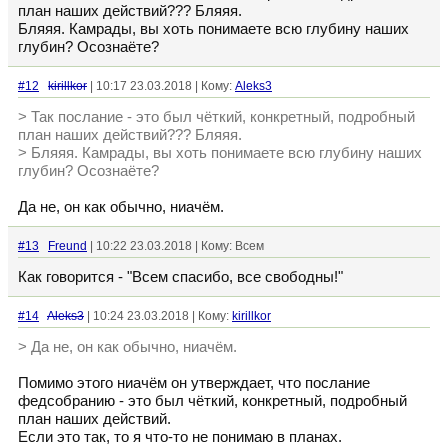
план наших действий??? Бляяя.
Бляяя. Камрады, вы хоть понимаете всю глубину наших
глубин? Осознаёте?
#12
kirillkor
| 10:17 23.03.2018 | Кому:
Aleks3
> Так послание - это был чёткий, конкретный, подробный
план наших действий??? Бляяя.
> Бляяя. Камрады, вы хоть понимаете всю глубину наших
глубин? Осознаёте?
Да не, он как обычно, ниачём.
#13
Freund
| 10:22 23.03.2018 | Кому: Всем
Как говорится - "Всем спасибо, все свободны!"
#14
Aleks3
| 10:24 23.03.2018 | Кому:
kirillkor
> Да не, он как обычно, ниачём.
Помимо этого ниачём он утверждает, что послание
федсобранию - это был чёткий, конкретный, подробный
план наших действий.
Если это так, то я что-то не понимаю в планах.