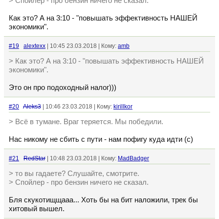
> Спойлер - про бензин ничего не сказал.
Как это? А на 3:10 - "повышать эффективность НАШЕЙ
экономики".
#19
alextexx
| 10:45 23.03.2018 | Кому:
amb
> Как это? А на 3:10 - "повышать эффективность НАШЕЙ
экономики".
Это он про подоходный налог)))
#20
Aleks3
| 10:46 23.03.2018 | Кому:
kirillkor
> Всё в тумане. Враг теряется. Мы победили.
Нас никому не сбить с пути - нам пофигу куда идти (с)
#21
RedStar
| 10:48 23.03.2018 | Кому:
MadBadger
> то вы гадаете? Слушайте, смотрите.
> Спойлер - про бензин ничего не сказал.
Бля скукотищщааа... Хоть бы на бит наложили, трек бы
хитовый вышел.