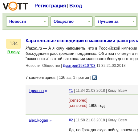
Регистрация
Вход
|
Новости
Общество
Лучшее за
Карательные экспедиции с массовыми расстре
134
khazin.ru
— А я хочу напомнить, что в Российской империи
В пену
бессудными расстрелами подданных. Об этом почему-то н
"законности" в этой вакханалии массового бессудного тер
Новости, Общество
|
Дмитрий19810703
11:32 21.03.2018
7 комментариев | 136 за, 1 против
|
Трианон
»
#1
| 11:34 21.03.2018 | Кому: Всем
[censored]
[censored]
1906 год
alex.kogan
»
#2
| 11:58 21.03.2018 | Кому: Всем
Да, но Гражданскую войну, конечно р