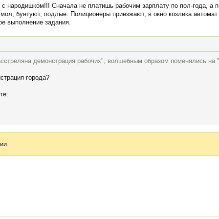
с народишком!!! Сначала не платишь рабочим зарплату по пол-года, а п
мол, бунтуют, подлые. Полиционеры приезжают, в окно козлика автомат в
ое выполнение задания.
асстреляна демонстрация рабочих", волшебным образом поменялись на "
истрация города?
те:
ии.