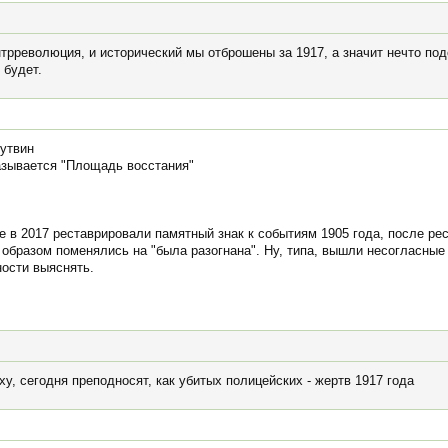
трреволюция, и исторический мы отброшены за 1917, а значит нечто по
 будет.
лутвин
называется "Площадь восстания"
е в 2017 реставрировали памятный знак к событиям 1905 года, после ре
бразом поменялись на "была разогнана". Ну, типа, вышли несогласные 
ности выяснять.
ху, сегодня преподносят, как убитых полицейских - жертв 1917 года