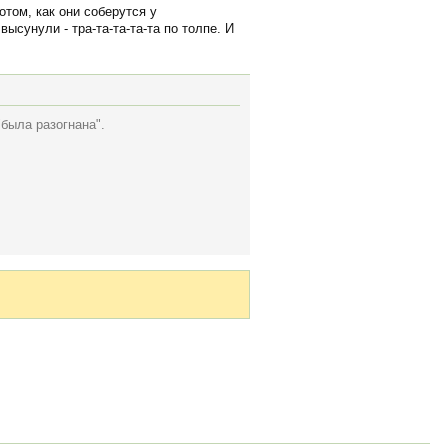
отом, как они соберутся у
ысунули - тра-та-та-та-та по толпе. И
была разогнана".