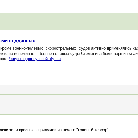
лами подданных
 кроме военно-полевых "скорострельных" судов активно применялись к
икто не вспоминает. Военно-полевые суды Столыпина были вершиной айс
рора.
#хруст_французской_булки
азвязали красные - придумав из ничего "красный террор"...