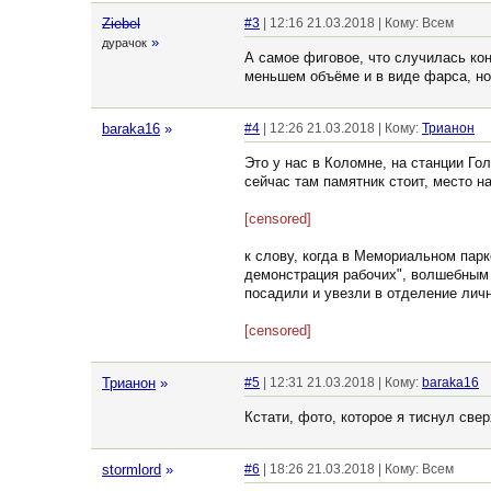
Ziebel
#3
| 12:16 21.03.2018 | Кому: Всем
»
дурачок
А самое фиговое, что случилась кон
меньшем объёме и в виде фарса, но
baraka16
»
#4
| 12:26 21.03.2018 | Кому:
Трианон
Это у нас в Коломне, на станции Го
сейчас там памятник стоит, место 
[censored]
к слову, когда в Мемориальном парк
демонстрация рабочих", волшебным о
посадили и увезли в отделение лич
[censored]
Трианон
»
#5
| 12:31 21.03.2018 | Кому:
baraka16
Кстати, фото, которое я тиснул свер
stormlord
»
#6
| 18:26 21.03.2018 | Кому: Всем