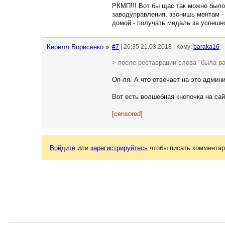
РКМП!!! Вот бы щас так можно было 
заводуправления, звонишь ментам - 
домой - получать медаль за успешн
Кирилл Борисенко
»
#7
| 20:35 21.03.2018 | Кому:
baraka16
> после реставрации слова "была р
Оп-ля. А что отвечает на это админ
Вот есть волшебная кнопочка на сай
[censored]
Войдите
или
зарегистрируйтесь
чтобы писать комментар