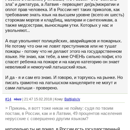
зла" и диктатура, а Латвия - первоцвет де(рь)мократии и
оплот прав человека. И в России нет таких приколов, как
требование знать язык на высшем уровне (всего их шесть)
сторожам моргов и кладбищ, малярам и сантехникам, а
также медсестрам, выносящим утки. Которых у нас и
увольняют...
А еще увольняют полицейских, аварийщиков и пожарных.
Не потому что они не ловят преступников или не тушат
пожары - потому что не делают этого на государственном
языке. Не знаю, как тебе, а мне ОЧЕНЬ сильно пофиг, кто
спасет ребенка на пожаре и на какую категорию он знает
невеликий и немогучий латышский язык.
И да - я и сам его знаю. И говорю, и торгуюсь на рынке. Но
писать грамотно на латышском канцелярите не могут и
сами латыши - проверено.
#14
nbzz
| 21:47 15.02.2018 | Кому:
Baltijalv.lv
> Прикинь, я вотт тоже никак не пойму: судя по твоим
постам, в России, как и в Латвии, 49 процентов населения
нерусские с совершенно другим языком?
натурально ты не понял. в России есть государственный