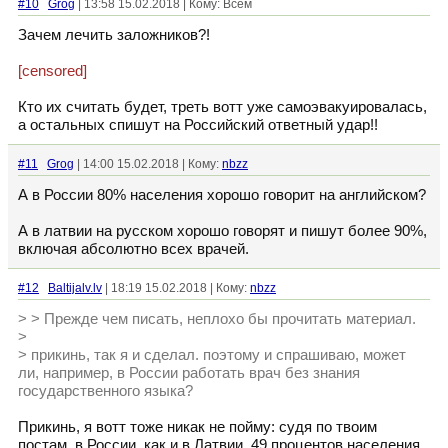
#10
Grog
| 13:58 15.02.2018 | Кому: Всем
Зачем лечить заложников?!
[censored]
Кто их считать будет, треть вотт уже самоэвакуировалась,
а остальных спишут на Российский ответный удар!!
#11
Grog
| 14:00 15.02.2018 | Кому:
nbzz
А в России 80% населения хорошо говорит на английском?
А в латвии на русском хорошо говорят и пишут более 90%,
включая абсолютно всех врачей.
#12
Baltijalv.lv
| 18:19 15.02.2018 | Кому:
nbzz
> > Прежде чем писать, неплохо бы прочитать материал.
>
> прикинь, так я и сделал. поэтому и спрашиваю, может
ли, например, в России работать врач без знания
государственного языка?
Прикинь, я вотт тоже никак не пойму: судя по твоим
постам, в России, как и в Латвии, 49 процентов населения