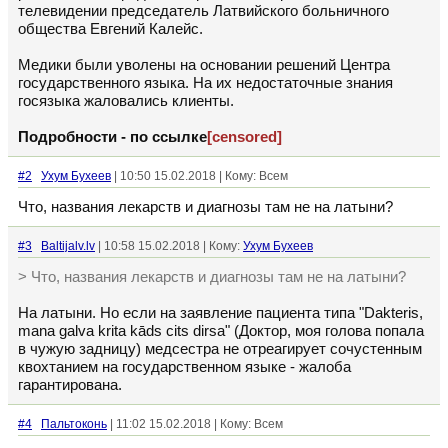
телевидении председатель Латвийского больничного
общества Евгений Калейс.
Медики были уволены на основании решений Центра
государственного языка. На их недостаточные знания
госязыка жаловались клиенты.
Подробности - по ссылке
[censored]
#2
Ухум Бухеев
| 10:50 15.02.2018 | Кому: Всем
Что, названия лекарств и диагнозы там не на латыни?
#3
Baltijalv.lv
| 10:58 15.02.2018 | Кому:
Ухум Бухеев
> Что, названия лекарств и диагнозы там не на латыни?
На латыни. Но если на заявление пациента типа "Dakteris,
mana galva krita kāds cits dirsa" (Доктор, моя голова попала
в чужую задницу) медсестра не отреагирует сочустенным
квохтанием на государственном языке - жалоба
гарантирована.
#4
Пальтоконь
| 11:02 15.02.2018 | Кому: Всем