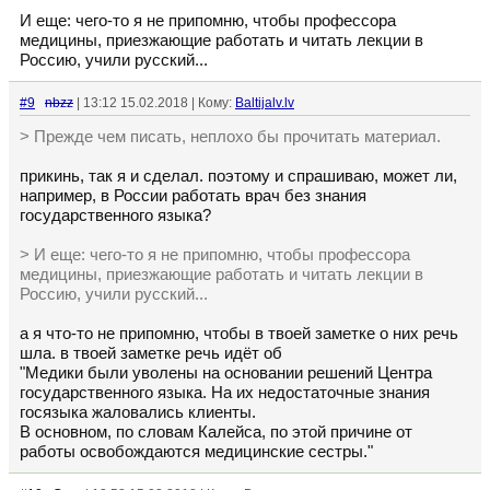
И еще: чего-то я не припомню, чтобы профессора
медицины, приезжающие работать и читать лекции в
Россию, учили русский...
#9
nbzz
| 13:12 15.02.2018 | Кому:
Baltijalv.lv
> Прежде чем писать, неплохо бы прочитать материал.
прикинь, так я и сделал. поэтому и спрашиваю, может ли,
например, в России работать врач без знания
государственного языка?
> И еще: чего-то я не припомню, чтобы профессора
медицины, приезжающие работать и читать лекции в
Россию, учили русский...
а я что-то не припомню, чтобы в твоей заметке о них речь
шла. в твоей заметке речь идёт об
"Медики были уволены на основании решений Центра
государственного языка. На их недостаточные знания
госязыка жаловались клиенты.
В основном, по словам Калейса, по этой причине от
работы освобождаются медицинские сестры."