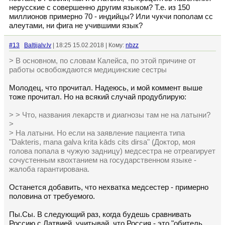
нерусские с совершенно другим языком? Т.е. из 150
миллионов примерно 70 - индийцы? Или чукчи пополам сс
алеутами, ни фига не учившими язык?
#13
Baltijalv.lv
| 18:25 15.02.2018 | Кому:
nbzz
> В основном, по словам Калейса, по этой причине от
работы освобождаются медицинские сестры
Молодец, что прочитал. Надеюсь, и мой коммент выше
тоже прочитал. Но на всякий случай продублирую:
> > Что, названия лекарств и диагнозы там не на латыни?
>
> На латыни. Но если на заявление пациента типа
"Dakteris, mana galva krita kāds cits dirsa" (Доктор, моя
голова попала в чужую задницу) медсестра не отреагирует
сочустенным квохтанием на государственном языке -
жалоба гарантирована.
Останется добавить, что нехватка медсестер - примерно
половина от требуемого.
Пы.Сы. В следующий раз, когда будешь сравнивать
Россию с Латвией, учитывай, что Россия - это "обитель