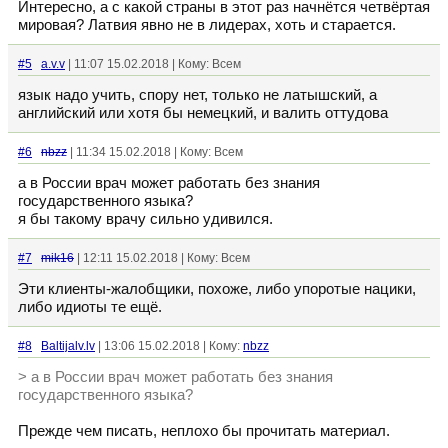
Интересно, а с какой страны в этот раз начнётся четвёртая
мировая? Латвия явно не в лидерах, хоть и старается.
#5
a.v.v
| 11:07 15.02.2018 | Кому: Всем
язык надо учить, спору нет, только не латышский, а
английский или хотя бы немецкий, и валить оттудова
#6
nbzz
| 11:34 15.02.2018 | Кому: Всем
а в России врач может работать без знания
государственного языка?
я бы такому врачу сильно удивился.
#7
mik16
| 12:11 15.02.2018 | Кому: Всем
Эти клиенты-жалобщики, похоже, либо упоротые нацики,
либо идиоты те ещё.
#8
Baltijalv.lv
| 13:06 15.02.2018 | Кому:
nbzz
> а в России врач может работать без знания
государственного языка?
Прежде чем писать, неплохо бы прочитать материал.