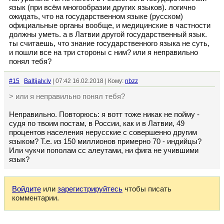
язык (при всём многообразии других языков). логично
ожидать, что на государственном языке (русском)
официальные органы вообще, и медицинские в частности
должны уметь. а в Латвии другой государственный язык.
ты считаешь, что знание государственного языка не суть,
и пошли все на три стороны с ним? или я неправильно
понял тебя?
#15
Baltijalv.lv
| 07:42 16.02.2018 | Кому:
nbzz
> или я неправильно понял тебя?
Неправильно. Повторюсь: я вотт тоже никак не пойму -
судя по твоим постам, в России, как и в Латвии, 49
процентов населения нерусские с совершенно другим
языком? Т.е. из 150 миллионов примерно 70 - индийцы?
Или чукчи пополам сс алеутами, ни фига не учившими
язык?
Войдите
или
зарегистрируйтесь
чтобы писать
комментарии.