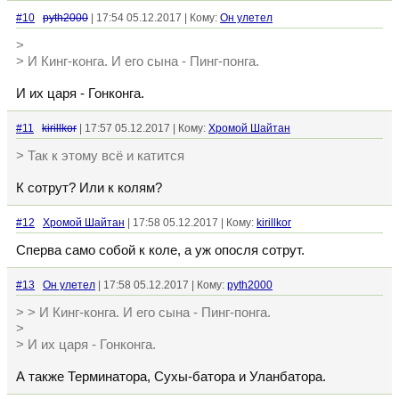
#10
pyth2000
| 17:54 05.12.2017 | Кому:
Он улетел
>
> И Кинг-конга. И его сына - Пинг-понга.
И их царя - Гонконга.
#11
kirillkor
| 17:57 05.12.2017 | Кому:
Хромой Шайтан
> Так к этому всё и катится
К сотрут? Или к колям?
#12
Хромой Шайтан
| 17:58 05.12.2017 | Кому:
kirillkor
Сперва само собой к коле, а уж опосля сотрут.
#13
Он улетел
| 17:58 05.12.2017 | Кому:
pyth2000
> > И Кинг-конга. И его сына - Пинг-понга.
>
> И их царя - Гонконга.
А также Терминатора, Сухы-батора и Уланбатора.