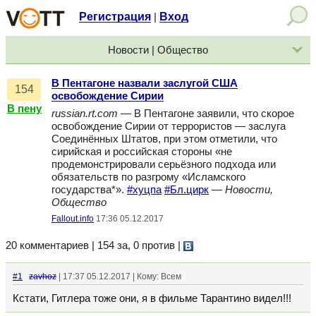
Регистрация
Вход
|
Новости | Общество
В Пентагоне назвали заслугой США
154
освобождение Сирии
В пену
russian.rt.com
— В Пентагоне заявили, что скорое
освобождение Сирии от террористов — заслуга
Соединённых Штатов, при этом отметили, что
сирийская и российская стороны «не
продемонстрировали серьёзного подхода или
обязательств по разгрому «Исламского
государства*».
#хуцпа
#Бл.цирк
—
Новости,
Общество
Fallout.info
17:36 05.12.2017
20 комментариев | 154 за, 0 против
|
#1
zavhoz
| 17:37 05.12.2017 | Кому: Всем
Кстати, Гитлера тоже они, я в фильме Тарантино видел!!!