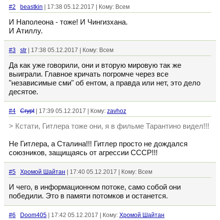
#2
beastkin
| 17:38 05.12.2017 | Кому: Всем
И Наполеона - тоже! И Чингизхана.
И Атиллу.
#3
str
| 17:38 05.12.2017 | Кому: Всем
Да как уже говорили, они и вторую мировую так же
выиграли. Главное кричать погромче через все
"независимые сми" об ентом, а правда или нет, это дело
десятое.
#4
Crypt
| 17:39 05.12.2017 | Кому:
zavhoz
> Кстати, Гитлера тоже они, я в фильме Тарантино видел!!!
Не Гитлера, а Сталина!!! Гитлер просто не дождался
союзников, защищаясь от агрессии СССР!!!
#5
Хромой Шайтан
| 17:40 05.12.2017 | Кому: Всем
И чего, в информационном потоке, само собой они
победили. Это в памяти потомков и останется.
#6
Doom405
| 17:42 05.12.2017 | Кому:
Хромой Шайтан