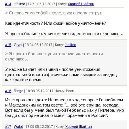
#14
kirillkor
| 17:59 05.12.2017 | Кому:
Хромой Шайтан
> Сперва само собой к коле, а уж опосля сотрут.
Как идентичность? Или физическое уничтожение?
Я просто больше к уничтожению идентичности склоняюсь.
#15
Crypt
| 18:04 05.12.2017 | Кому:
kirillkor
> Я просто больше к уничтожению идентичности
склоняюсь.
У нас не Египет или Ливия - после уничтожения
центральной власти физически сами вымрем за пиздец
как краткое время.
#16
Ringo
| 18:08 05.12.2017 | Кому: Всем
Из старого анекдота: Наполеон в ходе спора с Ганнибалом
и Македонским на том свете: "... всё это ерунда, господа.
Вот если бы у меня был такой Геббельс как у Гитлера, мир
бы до сих пор не знал о моём поражении в России".
#17
Walet
| 18:09 05.12.2017 | Кому:
Хромой Шайтан