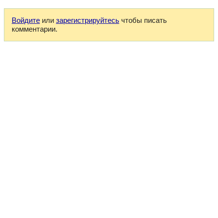
Войдите
или
зарегистрируйтесь
чтобы писать
комментарии.