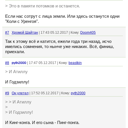
> Это в памяти потомков и останется.
Если нас сотрут с лица земли. Или здесь останутся одни
"Коли с Уренгоя".
#7
Хромой Шайтан
| 17:43 05.12.2017 | Кому:
Doom405
Так к этому всё и катится, ежели года три назад, исчо
имелись сомнения, то нынче уже никаких. Всё, финиш,
приехали.
#8
pyth2000
| 17:47 05.12.2017 | Кому:
beastkin
> И Атиллу
И Годзиллу!
#9
Он улетел
| 17:52 05.12.2017 | Кому:
pyth2000
> > И Атиллу
>
> И Годзиллу!
И Кинг-конга. И его сына - Пинг-понга.