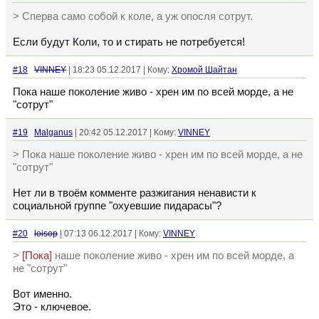
> Сперва само собой к коле, а уж опосля сотрут.
Если будут Коли, то и стирать не потребуется!
#18
VINNEY
| 18:23 05.12.2017 | Кому:
Хромой Шайтан
Пока наше поколение живо - хрен им по всей морде, а не
"сотрут"
#19
Malganus
| 20:42 05.12.2017 | Кому:
VINNEY
> Пока наше поколение живо - хрен им по всей морде, а не
"сотрут"
Нет ли в твоём комменте разжигания ненависти к
социальной группе "охуевшие пидарасы"?
#20
loisop
| 07:13 06.12.2017 | Кому:
VINNEY
>
[Пока]
наше поколение живо - хрен им по всей морде, а
не "сотрут"
Вот именно.
Это - ключевое.