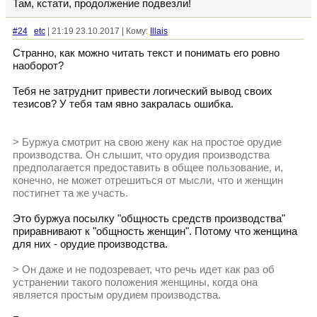
Там, кстати, продолжение подвезли!
#24
etc
| 21:19 23.10.2017 | Кому:
Illais
Странно, как можно читать текст и понимать его ровно
наоборот?
Тебя не затруднит привести логический вывод своих
тезисов? У тебя там явно закралась ошибка.
> Буржуа смотрит на свою жену как на простое орудие
производства. Он слышит, что орудия производства
предполагается предоставить в общее пользование, и,
конечно, не может отрешиться от мысли, что и женщин
постигнет та же участь.
Это буржуа посылку "общность средств производства"
приравнивают к "общность женщин". Потому что женщина
для них - орудие производства.
> Он даже и не подозревает, что речь идет как раз об
устранении такого положения женщины, когда она
является простым орудием производства.