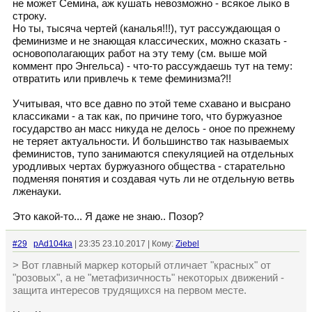
не может Семина, аж кушать невозможно - всякое лыко в
строку.
Но ты, тысяча чертей (каналья!!!), тут рассуждающая о
феминизме и не знающая классических, можно сказать -
основополагающих работ на эту тему (см. выше мой
коммент про Энгельса) - что-то рассуждаешь тут на тему:
отвратить или привлечь к теме феминизма?!!
Учитывая, что все давно по этой теме схавано и высрано
классиками - а так как, по причине того, что буржуазное
государство ан масс никуда не делось - оное по прежнему
не теряет актуальности. И большинство так называемых
феминистов, тупо занимаются спекуляцией на отдельных
уродливых чертах буржуазного общества - старательно
подменяя понятия и создавая чуть ли не отдельную ветвь
лженауки.
Это какой-то... Я даже не знаю.. Позор?
#29
pAd104ka
| 23:35 23.10.2017 | Кому:
Ziebel
> Вот главный маркер который отличает "красных" от
"розовых", а не "метафизичность" некоторых движений -
защита интересов трудящихся на первом месте.