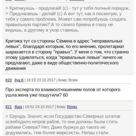
> Критикуешь - предлагай! (с) - тут у тебя полный порядок.
> Предлагаешь - делай! (с) А вот тут, как я посмотрю, у
тебя у самого проблема. Может сам попробуешь создать
правильную партию? А то своего бревна в глазу не
видишь, а другому в укор ставишь.
Критика тут со стороны Сёмина в адрес "неправильных
левых", благодаря которым, по его мнению, пролетариат
шарахается в сторону "правых". У меня о том, что странно
этому удивляться, когда "правильные левые" ничего не
предлагают, даже в виде общественно-политического
движения
#20
Ilya.K
| 18:19 23.10.2017 | Кому: Всем
Про эксперта по взаимоотношениям полов от которого
ушла жена уже пошутили? 60
#21
Illais
| 18:52 23.10.2017 | Кому:
Ringo
> Ерунда. Значит, если Государство Северных штатов
освободило негров рабов, то они должны были стать
рабами Севера? Нет, Даже буржуи до такого не
додумались, тем более марксисты. Негры стали