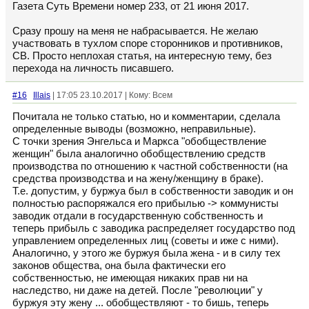
Газета Суть Времени номер 233, от 21 июня 2017.
Сразу прошу на меня не набрасывается. Не желаю
участвовать в тухлом споре сторонников и противников,
СВ. Просто неплохая статья, на интересную тему, без
перехода на личность писавшего.
#16
Illais
| 17:05 23.10.2017 | Кому: Всем
Почитала не только статью, но и комментарии, сделала
определенные выводы (возможно, неправильные).
С точки зрения Энгельса и Маркса "обобществление
женщин" была аналогично обобществлению средств
производства по отношению к частной собственности (на
средства производства и на жену/женщину в браке).
Т.е. допустим, у буржуа был в собственности заводик и он
полностью распоряжался его прибылью -> коммунисты
заводик отдали в государственную собственность и
теперь прибыль с заводика распределяет государство под
управлением определенных лиц (советы и иже с ними).
Аналогично, у этого же буржуя была жена - и в силу тех
законов общества, она была фактически его
собственностью, не имеющая никаких прав ни на
наследство, ни даже на детей. После "революции" у
буржуя эту жену ... обобществляют - то бишь, теперь