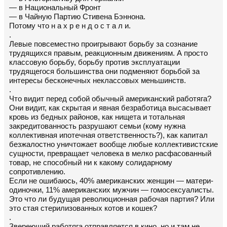
— в Национальный Фронт
— в Чайную Партию Стивена Бэннона.
Потому что н а х р е н д о с т а л и.
.
Левые повсеместно проигрывают борьбу за сознание
трудящихся правым, реакционным движениям. А просто
классовую борьбу, борьбу против эксплуатации
трудящегося большинства они подменяют борьбой за
интересы бесконечных неклассовых меньшинств.
.
Что видит перед собой обычный американский работяга?
Они видит, как скрытая и явная безработица высасывает
кровь из бедных районов, как нищета и тотальная
закредитованность разрушают семьи (кому нужна
коллективная ипотечная ответственность?), как капитал
безжалостно уничтожает вообще любые коллективистские
сущности, превращает человека в мелко расфасованный
товар, не способный ни к какому солидарному
сопротивлению.
Если не ошибаюсь, 40% американских женщин — матери-
одиночки, 11% американских мужчин — гомосексуалисты.
Это что ли будущая революционная рабочая партия? Или
это стая стерилизованных котов и кошек?
.
Звереющий работяга отправляется в кино, но и там не