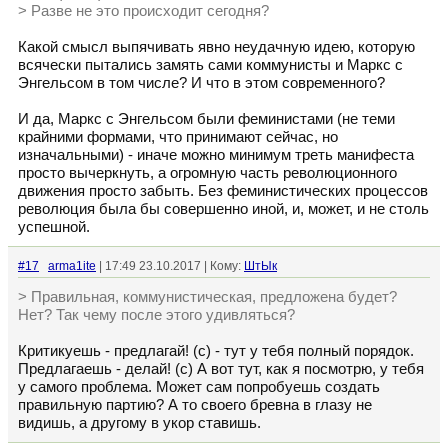
> Разве не это происходит сегодня?
Какой смысл выпячивать явно неудачную идею, которую
всячески пытались замять сами коммунисты и Маркс с
Энгельсом в том числе? И что в этом современного?
И да, Маркс с Энгельсом были феминистами (не теми
крайними формами, что принимают сейчас, но
изначальными) - иначе можно минимум треть манифеста
просто вычеркнуть, а огромную часть революционного
движения просто забыть. Без феминистических процессов
революция была бы совершенно иной, и, может, и не столь
успешной.
#17
arma1ite
| 17:49 23.10.2017 | Кому:
ШтЫк
> Правильная, коммунистическая, предложена будет?
Нет? Так чему после этого удивляться?
Критикуешь - предлагай! (с) - тут у тебя полный порядок.
Предлагаешь - делай! (с) А вот тут, как я посмотрю, у тебя
у самого проблема. Может сам попробуешь создать
правильную партию? А то своего бревна в глазу не
видишь, а другому в укор ставишь.