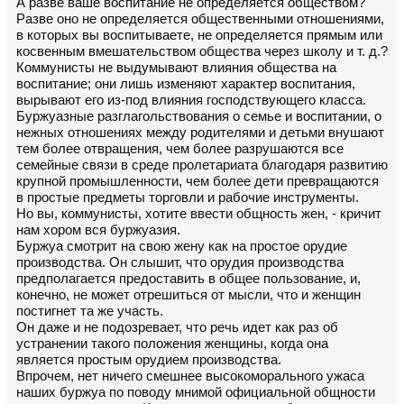
А разве ваше воспитание не определяется обществом?
Разве оно не определяется общественными отношениями,
в которых вы воспитываете, не определяется прямым или
косвенным вмешательством общества через школу и т. д.?
Коммунисты не выдумывают влияния общества на
воспитание; они лишь изменяют характер воспитания,
вырывают его из-под влияния господствующего класса.
Буржуазные разглагольствования о семье и воспитании, о
нежных отношениях между родителями и детьми внушают
тем более отвращения, чем более разрушаются все
семейные связи в среде пролетариата благодаря развитию
крупной промышленности, чем более дети превращаются
в простые предметы торговли и рабочие инструменты.
Но вы, коммунисты, хотите ввести общность жен, - кричит
нам хором вся буржуазия.
Буржуа смотрит на свою жену как на простое орудие
производства. Он слышит, что орудия производства
предполагается предоставить в общее пользование, и,
конечно, не может отрешиться от мысли, что и женщин
постигнет та же участь.
Он даже и не подозревает, что речь идет как раз об
устранении такого положения женщины, когда она
является простым орудием производства.
Впрочем, нет ничего смешнее высокоморального ужаса
наших буржуа по поводу мнимой официальной общности