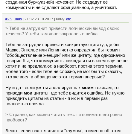
созданная буржуазией) исчезнет. Не создадут её
коммунисты и не сделают официальной, а уничтожат.
#25
Illais
| 21:32 23.10.2017 | Кому:
etc
> Тебя не затруднит привести логический вывод своих
тезисов? У тебя там явно закралась ошибка.
Тебя не затруднит привести конкретную цитату, где бы
Маркс, Энгельс или Ленин четко определял бы термин
"обобществление женщин" или же цитату, где однозначно
говорил бы, что коммунисты никогда и ни в коем случае не
хотят и не предлагают, а наоборот, против этого термина.
Более того - если тебе не сложно, не мог бы ты сказать,
кто же ввел в обращение этот термин впервые?
Ну и да - если уж ты апеллируешь к
моим
тезисам, то
приводи
мои
цитаты, где тебе видится ошибка. Не нужно
приводить цитаты из статьи - я их и в первый раз
полностью прочла.
> Странно, как можно читать текст и понимать его ровно
наоборот?
Легко - если текст является "глумом", а именно об этом