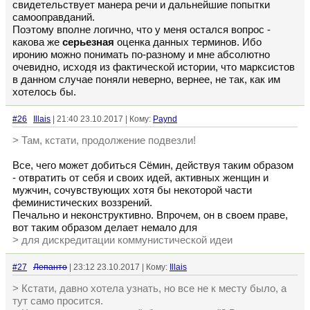
свидетельствует манера речи и дальнейшие попытки
самооправданий.
Поэтому вполне логично, что у меня остался вопрос -
какова же
серьезная
оценка данных терминов. Ибо
иронию можно понимать по-разному и мне абсолютно
очевидно, исходя из фактической истории, что марксистов
в данном случае поняли неверно, вернее, не так, как им
хотелось бы.
#26
Illais
| 21:40 23.10.2017 | Кому:
Paynd
> Там, кстати, продолжение подвезли!
Все, чего может добиться Сёмин, действуя таким образом
- отвратить от себя и своих идей, активных женщин и
мужчин, сочувствующих хотя бы некоторой части
феминистических воззрений.
Печально и неконструктивно. Впрочем, он в своем праве,
вот таким образом делает немало для
> для дискредитации коммунистической идеи
#27
Лепанто
| 23:12 23.10.2017 | Кому:
Illais
> Кстати, давно хотела узнать, но все не к месту было, а
тут само просится.