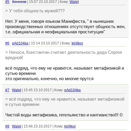
#5
Хеннеси
| 15:07 23.10.2017 | Кому:
Walet
> У тебя общность мужей???
Нет. У меня, говоря языком Манифеста, " в нынешних
производственных отношениях отсутствует общность жен,
т.е. официальная и неофициальная проституция"
#6
pAd104ka
| 15:14 23.10.2017 | Кому:
kirillkor
> Ничоси, Константин считает деятельность деда Сергея
вредной!
всё подряд, что ему не нравится, называет метафизикой и
сутью времени
это оригинально, конечно, но многие прутся
#7
Walet
| 15:45 23.10.2017 | Кому:
pAd104ka
> всё подряд, что ему не нравится, называет метафизикой
и сутью времени
Чистой воды метафизика, гегельянство и кантианство!!! ©
#8
Walet
| 15:46 23.10.2017 | Кому:
kirillkor