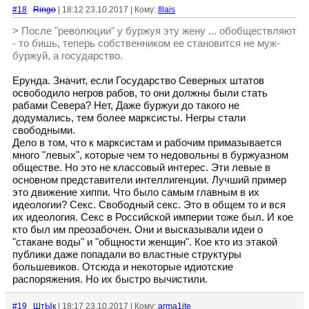
#18
Ringo
| 18:12 23.10.2017 | Кому:
Illais
> После "революции" у буржуя эту жену ... обобществляют
- то бишь, теперь собственником ее становится не муж-
буржуй, а государство.
Ерунда. Значит, если Государство Северных штатов
освободило негров рабов, то они должны были стать
рабами Севера? Нет, Даже буржуи до такого не
додумались, тем более марксисты. Негры стали
свободными.
Дело в том, что к марксистам и рабочим примазывается
много "левых", которые чем то недовольны в буржуазном
обществе. Но это не классовый интерес. Эти левые в
основном представители интеллигенции. Лучший пример
это движение хиппи. Что было самым главным в их
идеологии? Секс. Свободный секс. Это в общем то и вся
их идеология. Секс в Российской империи тоже был. И кое
кто был им преозабочен. Они и высказывали идеи о
"стакане воды" и "общности женщин". Кое кто из этакой
публики даже попадали во властные структуры
большевиков. Отсюда и некоторые идиотские
распоряжения. Но их быстро вычистили.
#19
ШтЫк
| 18:17 23.10.2017 | Кому:
arma1ite