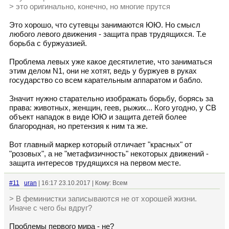
> это оригинально, конечно, но многие прутся
Это хорошо, что сутевцы занимаются ЮЮ. Но смысл
любого левого движения - защита прав трудящихся. Т.е
борьба с буржуазией.
Проблема левых уже какое десятилетие, что заниматься
этим делом N1, они не хотят, ведь у буржуев в руках
государство со всем карательным аппаратом и бабло.
Значит нужно старательно изображать борьбу, борясь за
права: животных, женщин, геев, рыжих... Кого угодно, у СВ
объект нападок в виде ЮЮ и защита детей более
благородная, но претензия к ним та же.
Вот главный маркер который отличает "красных" от
"розовых", а не "метафизичность" некоторых движений -
защита интересов трудящихся на первом месте.
#11
uran
| 16:17 23.10.2017 | Кому: Всем
> В феминистки записываются не от хорошей жизни.
Иначе с чего бы вдруг?
Проблемы первого мира - не?