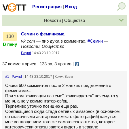
Регистрация
Вход
|
Новости | Общество
Семин о феминизме.
130
vk.com
— пир духа в комментах,
#Семин
—
В пену
Новости, Общество
Paynd
14:43 23.10.2017
37 комментариев | 133 за, 3 против
|
#1
Paynd
| 14:43 23.10.2017 | Кому: Всем
Снова 600 комментов после 2 жалких предложений о
феминизме...
При этом "фиксация на теме" "фиксируется" почему-то у
меня, а не у комментатор-ов/рш.
Терпеливо уточню позицию еще раз.
Сбегающиеся сюда стада сетевых амазонок (в основном,
со сказочными аватарами вместо фотографий) кажутся
мне воплощением того же самого сектантства, которое
категорически отказываются видеть в зеркале