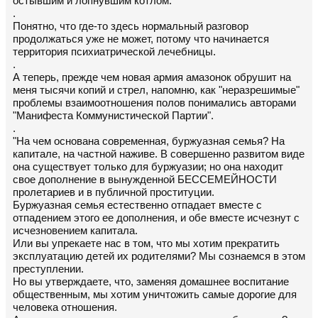
остывшим и лопнувшим котлом.
.
Понятно, что где-то здесь нормальный разговор
продолжаться уже не может, потому что начинается
территория психиатрической лечебницы.
.
А теперь, прежде чем новая армия амазонок обрушит на
меня тысячи копий и стрел, напомню, как "неразрешимые"
проблемы взаимоотношения полов понимались авторами
"Манифеста Коммунистической Партии".
.
"На чем основана современная, буржуазная семья? На
капитале, на частной наживе. В совершенно развитом виде
она существует только для буржуазии; но она находит
свое дополнение в вынужденной БЕССЕМЕЙНОСТИ
пролетариев и в публичной проституции.
Буржуазная семья естественно отпадает вместе с
отпадением этого ее дополнения, и обе вместе исчезнут с
исчезновением капитала.
Или вы упрекаете нас в том, что мы хотим прекратить
эксплуатацию детей их родителями? Мы сознаемся в этом
преступлении.
Но вы утверждаете, что, заменяя домашнее воспитание
общественным, мы хотим уничтожить самые дорогие для
человека отношения.