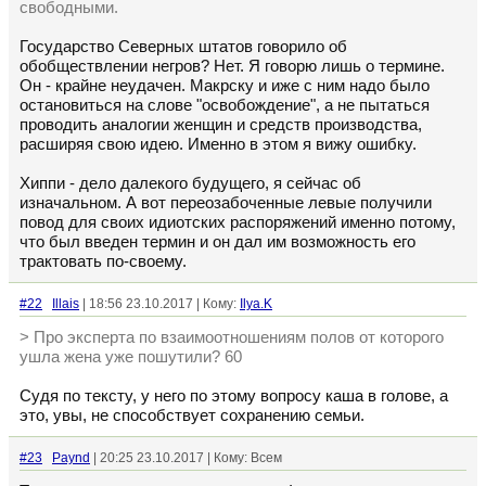
свободными.
Государство Северных штатов говорило об
обобществлении негров? Нет. Я говорю лишь о термине.
Он - крайне неудачен. Макрску и иже с ним надо было
остановиться на слове "освобождение", а не пытаться
проводить аналогии женщин и средств производства,
расширяя свою идею. Именно в этом я вижу ошибку.
Хиппи - дело далекого будущего, я сейчас об
изначальном. А вот переозабоченные левые получили
повод для своих идиотских распоряжений именно потому,
что был введен термин и он дал им возможность его
трактовать по-своему.
#22
Illais
| 18:56 23.10.2017 | Кому:
Ilya.K
> Про эксперта по взаимоотношениям полов от которого
ушла жена уже пошутили? 60
Судя по тексту, у него по этому вопросу каша в голове, а
это, увы, не способствует сохранению семьи.
#23
Paynd
| 20:25 23.10.2017 | Кому: Всем