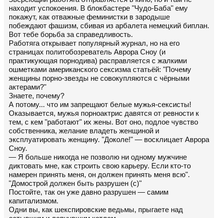
находит успокоения. В блокбастере "Чудо-Баба" ему
покажут, как отважные феминистки в зародыше
побеждают фашизм, сбивая из арбалета немецкий биплан.
Вот тебе борьба за справедливость.
Работяга открывает популярный журнал, но на его
страницах политобозреватель Аврора Сноу (и
практикующая порнодива) расправляется с жалкими
ошметками американского сексизма статьёй: "Почему
женщины порно-звезды не совокупляются с чёрными
актерами?"
Знаете, почему?
А потому... что им запрещают белые мужья-сексисты!
Оказывается, мужья порноактрис давятся от ревности к
тем, с кем "работают" их жены. Вот оно, подлое чувство
собственника, желание владеть женщиной и
эксплуатировать женщину. "Доколе!" — восклицает Аврора
Сноу.
— Я больше никогда не позволю ни одному мужчине
диктовать мне, как строить свою карьеру. Если кто-то
намерен принять меня, он должен принять меня всю".
"Домострой должен быть разрушен (с)"
Постойте, так он уже давно разрушен — самим
капитализмом.
Одни вы, как шекспировские ведьмы, прыгаете над