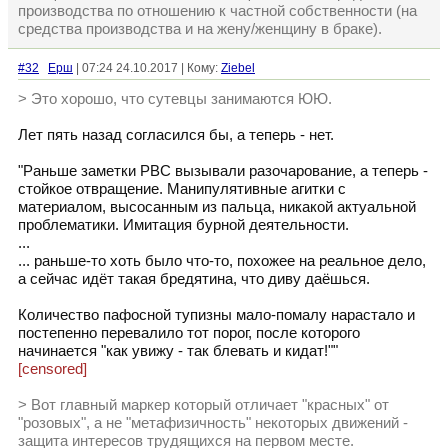
производства по отношению к частной собственности (на
средства производства и на жену/женщину в браке).
#32
Ерш
| 07:24 24.10.2017 | Кому:
Ziebel
> Это хорошо, что сутевцы занимаются ЮЮ.
Лет пять назад согласился бы, а теперь - нет.
"Раньше заметки РВС вызывали разочарование, а теперь -
стойкое отвращение. Манипулятивные агитки с
материалом, высосанным из пальца, никакой актуальной
проблематики. Имитация бурной деятельности.
...
... раньше-то хоть было что-то, похожее на реальное дело,
а сейчас идёт такая бредятина, что диву даёшься.
Количество пафосной тупизны мало-помалу нарастало и
постепенно перевалило тот порог, после которого
начинается "как увижу - так блевать и кидат!""
[censored]
> Вот главный маркер который отличает "красных" от
"розовых", а не "метафизичность" некоторых движений -
защита интересов трудящихся на первом месте.