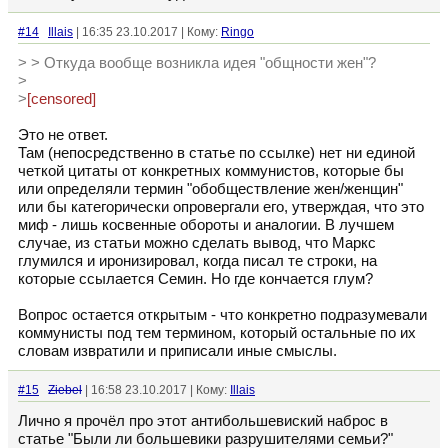
#14
Illais
| 16:35 23.10.2017 | Кому:
Ringo
> > Откуда вообще возникла идея "общности жен"?
>
>
[censored]
Это не ответ.
Там (непосредственно в статье по ссылке) нет ни единой
четкой цитаты от конкретных коммунистов, которые бы
или определяли термин "обобществление жен/женщин"
или бы категорически опровергали его, утверждая, что это
миф - лишь косвенные обороты и аналогии. В лучшем
случае, из статьи можно сделать вывод, что Маркс
глумился и иронизировал, когда писал те строки, на
которые ссылается Семин. Но где кончается глум?
Вопрос остается открытым - что конкретно подразумевали
коммунисты под тем термином, который остальные по их
словам извратили и приписали иные смыслы.
#15
Ziebel
| 16:58 23.10.2017 | Кому:
Illais
Лично я прочёл про этот антибольшевиский наброс в
статье "Были ли большевики разрушителями семьи?"