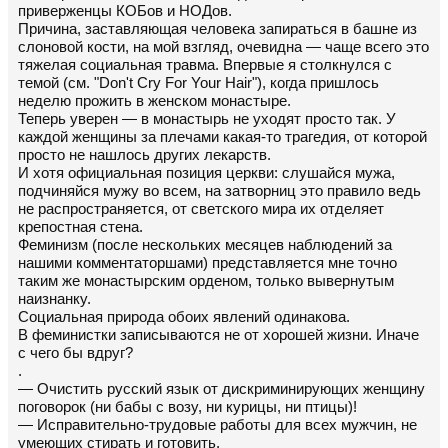
приверженцы КОБов и НОДов.
Причина, заставляющая человека запираться в башне из
слоновой кости, на мой взгляд, очевидна — чаще всего это
тяжелая социальная травма. Впервые я столкнулся с
темой (см. "Don't Cry For Your Hair"), когда пришлось
неделю прожить в женском монастыре.
Теперь уверен — в монастырь не уходят просто так. У
каждой женщины за плечами какая-то трагедия, от которой
просто не нашлось других лекарств.
И хотя официальная позиция церкви: слушайся мужа,
подчиняйся мужу во всем, на затворниц это правило ведь
не распространяется, от светского мира их отделяет
крепостная стена.
Феминизм (после нескольких месяцев наблюдений за
нашими комментаторшами) представляется мне точно
таким же монастырским орденом, только вывернутым
наизнанку.
Социальная природа обоих явлений одинакова.
В феминистки записываются не от хорошей жизни. Иначе
с чего бы вдруг?
.
— Очистить русский язык от дискриминирующих женщину
поговорок (ни бабы с возу, ни курицы, ни птицы)!
— Исправительно-трудовые работы для всех мужчин, не
умеющих стирать и готовить.