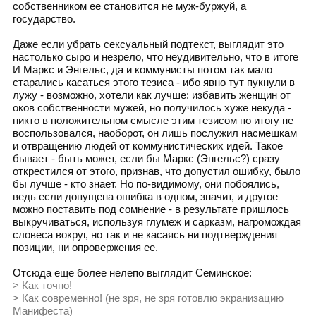
собственником ее становится не муж-буржуй, а
государство.
Даже если убрать сексуальный подтекст, выглядит это
настолько сыро и незрело, что неудивительно, что в итоге
И Маркс и Энгельс, да и коммунисты потом так мало
старались касаться этого тезиса - ибо явно тут пукнули в
лужу - возможно, хотели как лучше: избавить женщин от
оков собственности мужей, но получилось хуже некуда -
никто в положительном смысле этим тезисом по итогу не
воспользовался, наоборот, он лишь послужил насмешкам
и отвращению людей от коммунистических идей. Такое
бывает - быть может, если бы Маркс (Энгельс?) сразу
открестился от этого, признав, что допустил ошибку, было
бы лучше - кто знает. Но по-видимому, они побоялись,
ведь если допущена ошибка в одном, значит, и другое
можно поставить под сомнение - в результате пришлось
выкручиваться, используя глумеж и сарказм, нагромождая
словеса вокруг, но так и не касаясь ни подтверждения
позиции, ни опровержения ее.
Отсюда еще более нелепо выглядит Семинское:
> Как точно!
> Как современно! (не зря, не зря готовлю экранизацию
Манифеста)