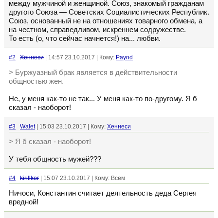
между мужчиной и женщиной. Союз, знакомый гражданам
другого Союза — Советских Социалистических Республик.
Союз, основанный не на отношениях товарного обмена, а
на честном, справедливом, искреннем содружестве.
То есть (о, что сейчас начнется!) на... любви.
#2
Хеннеси
| 14:57 23.10.2017 | Кому:
Paynd
> Буржуазный брак является в действительности
общностью жен.
Не, у меня как-то не так... У меня как-то по-другому. Я б
сказал - наоборот!
#3
Walet
| 15:03 23.10.2017 | Кому:
Хеннеси
> Я б сказал - наоборот!
У тебя общность мужей???
#4
kirillkor
| 15:07 23.10.2017 | Кому: Всем
Ничоси, Константин считает деятельность деда Сергея
вредной!