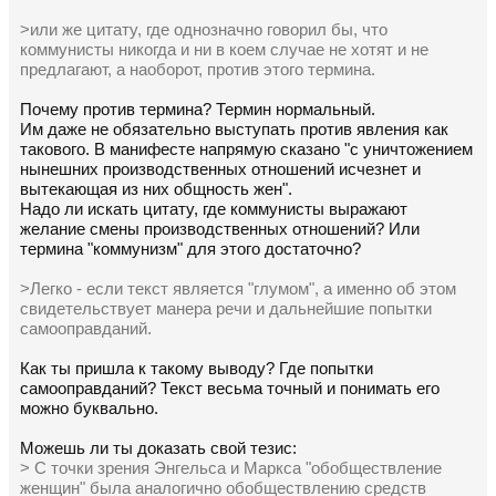
>или же цитату, где однозначно говорил бы, что
коммунисты никогда и ни в коем случае не хотят и не
предлагают, а наоборот, против этого термина.
Почему против термина? Термин нормальный.
Им даже не обязательно выступать против явления как
такового. В манифесте напрямую сказано "с уничтожением
нынешних производственных отношений исчезнет и
вытекающая из них общность жен".
Надо ли искать цитату, где коммунисты выражают
желание смены производственных отношений? Или
термина "коммунизм" для этого достаточно?
>Легко - если текст является "глумом", а именно об этом
свидетельствует манера речи и дальнейшие попытки
самооправданий.
Как ты пришла к такому выводу? Где попытки
самооправданий? Текст весьма точный и понимать его
можно буквально.
Можешь ли ты доказать свой тезис:
> С точки зрения Энгельса и Маркса "обобществление
женщин" была аналогично обобществлению средств