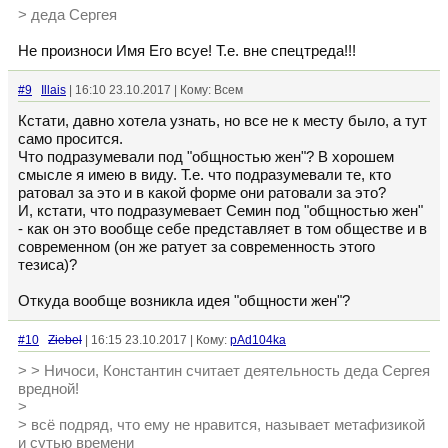
> деда Сергея
Не произноси Имя Его всуе! Т.е. вне спецтреда!!!
#9
Illais
| 16:10 23.10.2017 | Кому: Всем
Кстати, давно хотела узнать, но все не к месту было, а тут
само просится.
Что подразумевали под "общностью жен"? В хорошем
смысле я имею в виду. Т.е. что подразумевали те, кто
ратовал за это и в какой форме они ратовали за это?
И, кстати, что подразумевает Семин под "общностью жен"
- как он это вообще себе представляет в том обществе и в
современном (он же ратует за современность этого
тезиса)?
Откуда вообще возникла идея "общности жен"?
#10
Ziebel
| 16:15 23.10.2017 | Кому:
pAd104ka
> > Ничоси, Константин считает деятельность деда Сергея
вредной!
>
> всё подряд, что ему не нравится, называет метафизикой
и сутью времени