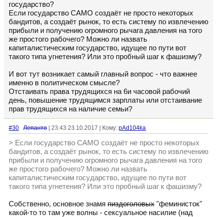
государство?
Если государство САМО создаёт не просто некоторых
бандитов, а создаёт рынок, то есть систему по извлечению
прибыли и получению огромного рычага давления на того
же простого рабочего? Можно ли назвать
капиталистическим государство, идущее по пути вот
такого типа угнетения? Или это пробный шаг к фашизму?
И вот тут возникает самый главный вопрос - что важнее
именно в политическом смысле?
Отстаивать права трудящихся на 6и часовой рабочий
день, повышение трудящимся зарплаты или отстаивание
прав трудящихся на наличие семьи?
#30
Лепанто
| 23:43 23.10.2017 | Кому:
pAd104ka
> Если государство САМО создаёт не просто некоторых
бандитов, а создаёт рынок, то есть систему по извлечению
прибыли и получению огромного рычага давления на того
же простого рабочего? Можно ли назвать
капиталистическим государство, идущее по пути вот
такого типа угнетения? Или это пробный шаг к фашизму?
Собственно, основное знамя
пиздоголовых
"феминисток"
какой-то то там уже волны - сексуальное насилие (над