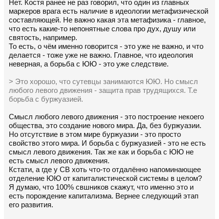
Нет. Костя ранее не раз говорил, что один из главных
маркеров врага есть наличие в идеологии метафизической
составляющей. Не важно какая эта метафизика - главное,
что есть какие-то непонятные слова про дух, душу или
святость, например.
То есть, о чём именно говорится - это уже не важно, и что
делается - тоже уже не важно. Главное, что идеология
неверная, а борьба с ЮЮ - это уже следствие.
> Это хорошо, что сутевцы занимаются ЮЮ. Но смысл
любого левого движения - защита прав трудящихся. Т.е
борьба с буржуазией.
Смысл любого левого движения - это построение некоего
общества, это создание нового мира. Да, без буржуазии.
Но отсутствие в этом мире буржуазии - это просто
свойство этого мира. И борьба с буржуазией - это не есть
смысл левого движения. Так же как и борьба с ЮЮ не
есть смысл левого движения.
Кстати, а где у СВ хоть что-то отдалённо напоминающее
отделение ЮЮ от капиталистической системы в целом?
Я думаю, что 100% свшников скажут, что именно это и
есть порождение капитализма. Вернее следующий этап
его развития.