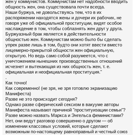
жен у коммунистов. Коммунистам нет надобности вводить
общность жен, она существовала почти всегда.
Наши буржуа, не довольствуясь тем, что в их
распоряжении находятся жены и дочери их рабочих, не
говоря уже об официальной проституции, видят особое
наслаждение в том, чтобы соблазнять жен друг у друга.
Буржуазный брак является в действительности
общностью жен. Коммунистам можно было бы сделать
упрек разве лишь в том, будто они хотят ввести вместо
лицемерно-прикрытой общности жен официальную,
открытую. Но ведь само собой разумеется, что с
уничтожением нынешних производственных отношений
исчезнет и вытекающая из них общность жен, т. е.
официальная и неофициальная проституция."
.
Как точно!
Как современно! (не зря, не зря готовлю экранизацию
Манифеста)
Разве не это происходит сегодня?
Однако разве сферический сексизм в вакууме авторы
Манифеста называют причиной "проституизации семьи"?
Разве можно назвать Маркса и Энгельса феминистами?
Нет, они ведут разговор совершенно о другом — об
изменении классовых условий, которые сделают
возможным по-настоящему равноправный и честный союз