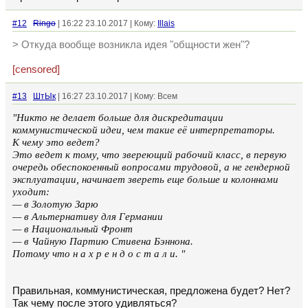
#12
Ringo
| 16:22 23.10.2017 | Кому:
Illais
> Откуда вообще возникла идея "общности жен"?
[censored]
#13
ШтЫк
| 16:27 23.10.2017 | Кому: Всем
"Никто не делает больше для дискредитации
коммунистической идеи, чем такие её интерпретаторы.
К чему это ведет?
Это ведет к тому, что звереющий рабочий класс, в первую
очередь обеспокоенный вопросами трудовой, а не гендерной
эксплуатации, начинает звереть еще больше и колоннами
уходит:
— в Золотую Зарю
— в Альтернативу для Германии
— в Национальный Фронт
— в Чайную Партию Стивена Бэннона.
Потому что н а х р е н д о с т а л и. "
Правильная, коммунистическая, предложена будет? Нет?
Так чему после этого удивляться?