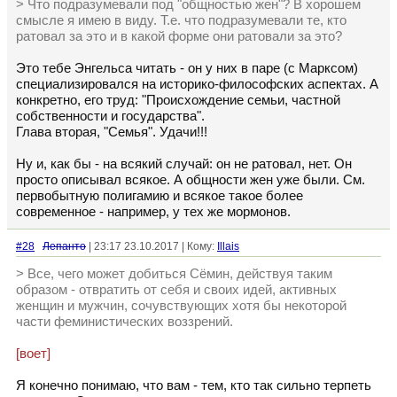
> Что подразумевали под "общностью жен"? В хорошем
смысле я имею в виду. Т.е. что подразумевали те, кто
ратовал за это и в какой форме они ратовали за это?
Это тебе Энгельса читать - он у них в паре (с Марксом)
специализировался на историко-философских аспектах. А
конкретно, его труд: "Происхождение семьи, частной
собственности и государства".
Глава вторая, "Семья". Удачи!!!
Ну и, как бы - на всякий случай: он не ратовал, нет. Он
просто описывал всякое. А общности жен уже были. См.
первобытную полигамию и всякое такое более
современное - например, у тех же мормонов.
#28
Лепанто
| 23:17 23.10.2017 | Кому:
Illais
> Все, чего может добиться Сёмин, действуя таким
образом - отвратить от себя и своих идей, активных
женщин и мужчин, сочувствующих хотя бы некоторой
части феминистических воззрений.
[воет]
Я конечно понимаю, что вам - тем, кто так сильно терпеть