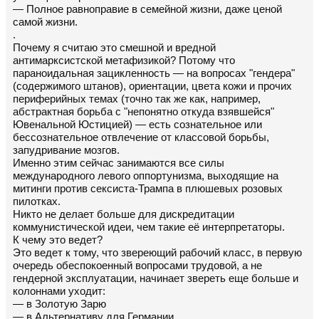
— Полное равноправие в семейной жизни, даже ценой
самой жизни.
.
Почему я считаю это смешной и вредной
антимарксистской метафизикой? Потому что
параноидальная зацикленность — на вопросах "гендера"
(содержимого штанов), ориентации, цвета кожи и прочих
периферийных темах (точно так же как, например,
абстрактная борьба с "непонятно откуда взявшейся"
Ювенальной Юстицией) — есть сознательное или
бессознательное отвлечение от классовой борьбы,
запудривание мозгов.
Именно этим сейчас занимаются все силы
международного левого оппортунизма, выходящие на
митинги против сексиста-Трампа в плюшевых розовых
пилотках.
Никто не делает больше для дискредитации
коммунистической идеи, чем такие её интерпретаторы.
К чему это ведет?
Это ведет к тому, что звереющий рабочий класс, в первую
очередь обеспокоенный вопросами трудовой, а не
гендерной эксплуатации, начинает звереть еще больше и
колоннами уходит:
— в Золотую Зарю
— в Альтернативу для Германии