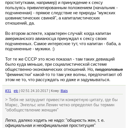
проститутками, например) и принуждение к сексу
пользуясь привилегированным положением (начальник -
подчиненная) - прямое следствие не природы "мужских
шовинистических свиней", а капиталистических
отношений, да.
Во втором аспекте, характерен случай: когда капитан
американского авианосца принуждал к сексу своих
подчиненных. Самое интересное тут, что капитан - баба, а
подчиненные - мужики. :)
Тот те же СССР это ясно показал - там таких девиаций
было куда меньше, при социалистической системе
общественно-экономических отношений. Но,
пиздоголовые
"феминистки" какой-то то там уже волны, предпочитают об
этом не то, что рассуждать но даже и задумываться.
#31
etc
| 02:51 24.10.2017 | Кому:
Illais
> Тебя не затруднит привести конкретную цитату, где бы
Маркс, Энгельс или Ленин четко определял бы термин
"обобществление женщин"
Легко, далеко ходить не надо: "общность жен, т. е.
официальная и неофициальная проституция"