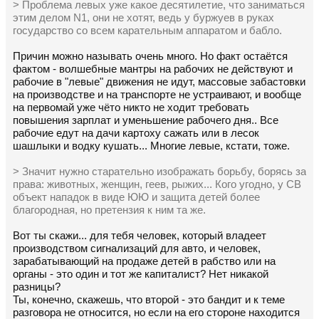
> Проблема левых уже какое десятилетие, что заниматься
этим делом N1, они не хотят, ведь у буржуев в руках
государство со всем карательным аппаратом и бабло.
Причин можно называть очень много. Но факт остаётся
фактом - волшебные мантры на рабочих не действуют и
рабочие в "левые" движения не идут, массовые забастовки
на производстве и на транспорте не устраивают, и вообще
на первомай уже чёто никто не ходит требовать
повышения зарплат и уменьшение рабочего дня.. Все
рабочие едут на дачи картоху сажать или в лесок
шашлыки и водку кушать... Многие левые, кстати, тоже.
> Значит нужно старательно изображать борьбу, борясь за
права: животных, женщин, геев, рыжих... Кого угодно, у СВ
объект нападок в виде ЮЮ и защита детей более
благородная, но претензия к ним та же.
Вот ты скажи... для тебя человек, который владеет
производством сигнализаций для авто, и человек,
зарабатывающий на продаже детей в рабство или на
органы - это один и тот же капиталист? Нет никакой
разницы?
Ты, конечно, скажешь, что второй - это бандит и к теме
разговора не относится, но если на его стороне находится