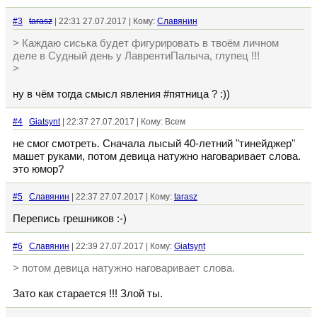
#3
tarasz
| 22:31 27.07.2017 | Кому:
Славянин
> Каждаю сиська будет фигурировать в твоём личном
деле в Судный день у ЛаврентиПалыча, глупец !!!
>
ну в чём тогда смысл явления #пятница ? :))
#4
Giatsynt
| 22:37 27.07.2017 | Кому: Всем
не смог смотреть. Сначала лысый 40-летний "тинейджер"
машет руками, потом девица натужно наговаривает слова.
это юмор?
#5
Славянин
| 22:37 27.07.2017 | Кому:
tarasz
Перепись грешников :-)
#6
Славянин
| 22:39 27.07.2017 | Кому:
Giatsynt
> потом девица натужно наговаривает слова.
Зато как старается !!! Злой ты.