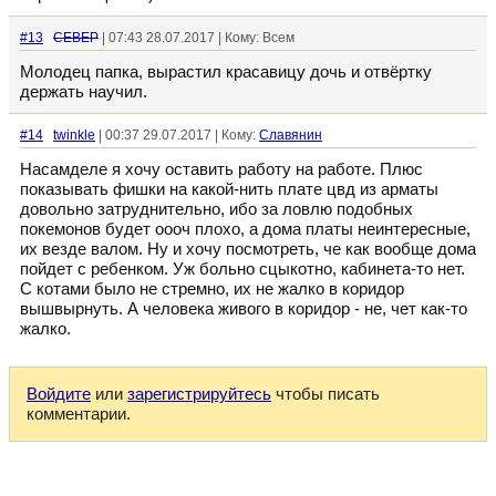
#13
CEBEP
| 07:43 28.07.2017 | Кому: Всем
Молодец папка, вырастил красавицу дочь и отвёртку
держать научил.
#14
twinkle
| 00:37 29.07.2017 | Кому:
Славянин
Насамделе я хочу оставить работу на работе. Плюс
показывать фишки на какой-нить плате цвд из арматы
довольно затруднительно, ибо за ловлю подобных
покемонов будет оооч плохо, а дома платы неинтересные,
их везде валом. Ну и хочу посмотреть, че как вообще дома
пойдет с ребенком. Уж больно сцыкотно, кабинета-то нет.
С котами было не стремно, их не жалко в коридор
вышвырнуть. А человека живого в коридор - не, чет как-то
жалко.
Войдите
или
зарегистрируйтесь
чтобы писать
комментарии.