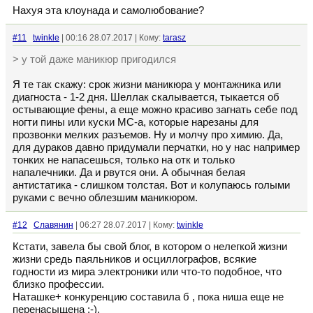
Нахуя эта клоунада и самолюбование?
#11
twinkle
| 00:16 28.07.2017 | Кому:
tarasz
> у той даже маникюр пригодился
Я те так скажу: срок жизни маникюра у монтажника или
диагноста - 1-2 дня. Шеллак скалывается, тыкается об
остывающие фены, а еще можно красиво загнать себе под
ногти пины или куски МС-а, которые нарезаны для
прозвонки мелких разъемов. Ну и молчу про химию. Да,
для дураков давно придумали перчатки, но у нас например
тонких не напасешься, только на отк и только
напалечники. Да и рвутся они. А обычная белая
антистатика - слишком толстая. Вот и колупаюсь голыми
руками с вечно облезшим маникюром.
#12
Славянин
| 06:27 28.07.2017 | Кому:
twinkle
Кстати, завела бы свой блог, в котором о нелегкой жизни
жизни средь паяльников и осциллографов, всякие
годности из мира электроники или что-то подобное, что
близко профессии.
Наташке+ конкуренцию составила б , пока ниша еще не
перенасыщена :-).