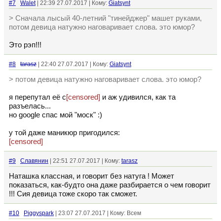
#7
Walet
| 22:39 27.07.2017 | Кому:
Giatsynt
> Сначала лысый 40-летний "тинейджер" машет руками,
потом девица натужно наговаривает слова. это юмор?
Это рэп!!!
#8
tarasz
| 22:40 27.07.2017 | Кому:
Giatsynt
> потом девица натужно наговаривает слова. это юмор?
я перепутал её с
[censored]
и аж удивился, как та
разъелась...
но google спас мой "моск" :)
у той даже маникюр пригодился:
[censored]
#9
Славянин
| 22:51 27.07.2017 | Кому:
tarasz
Наташка классная, и говорит без натуга ! Может
показаться, как-будто она даже разбирается о чем говорит
!!! Сия девица тоже скоро так сможет.
#10
Piggyspark
| 23:07 27.07.2017 | Кому: Всем