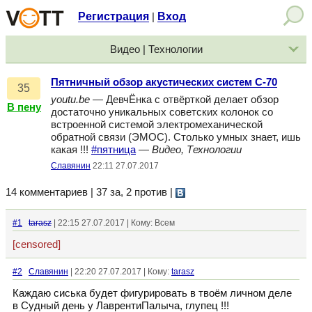
Регистрация
Вход
|
Видео | Технологии
Пятничный обзор акустических систем С-70
35
youtu.be
— ДевчЁнка с отвёрткой делает обзор
В пену
достаточно уникальных советских колонок со
встроенной системой электромеханической
обратной связи (ЭМОС). Столько умных знает, ишь
какая !!!
#пятница
—
Видео, Технологии
Славянин
22:11 27.07.2017
14 комментариев | 37 за, 2 против
|
#1
tarasz
| 22:15 27.07.2017 | Кому: Всем
[censored]
#2
Славянин
| 22:20 27.07.2017 | Кому:
tarasz
Каждаю сиська будет фигурировать в твоём личном деле
в Судный день у ЛаврентиПалыча, глупец !!!