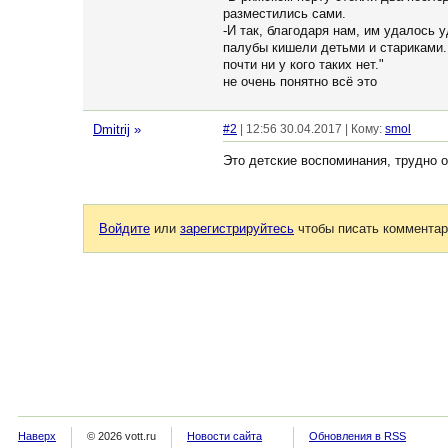
разместились сами.
-И так, благодаря нам, им удалось 
палубы кишели детьми и стариками.
почти ни у кого таких нет."
не очень понятно всё это
Dmitrij
»
#2
| 12:56 30.04.2017 | Кому:
smol
Это детские воспоминания, трудно 
Войдите
или
зарегистрируйтесь
чтобы писать комментар
Наверх
© 2026 vott.ru
Новости сайта
Обновления в RSS