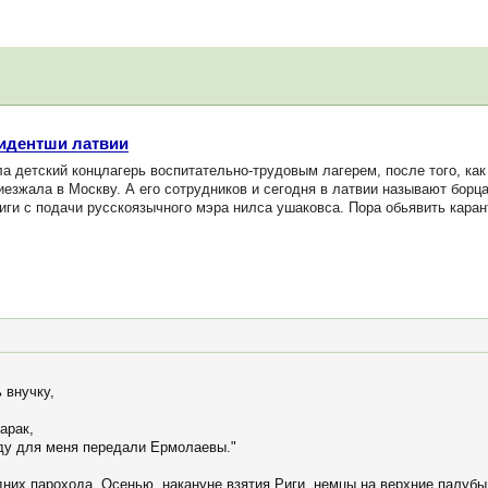
зидентши латвии
ла детский концлагерь воспитательно-трудовым лагерем, после того, ка
иезжала в Москву. А его сотрудников и сегодня в латвии называют борц
Риги с подачи русскоязычного мэра нилса ушаковса. Пора обьявить кара
 внучку,
арак,
ду для меня передали Ермолаевы."
них парохода. Осенью, накануне взятия Риги, немцы на верхние палубы 