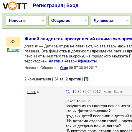
Регистрация
Вход
|
Новости
Общество
Лучшее за
Живой свидетель преступлений отчима экс-пре
32
press.lv
— Дети за отцов не отвечают, но эта тварь называ
В пену
глазами. Эта фашистка в должности президента латвии пр
пенсии от министерства обороны, из городского бюджета 
территорией.
#латвия
#твари
#фашисты
Новости, Общество
|
Grog
09:57 30.04.2017
2 комментария | 34 за, 2 против
|
smol
»
#1
| 10:35 30.04.2017 | Кому: Всем
какая-то каша,
бабушка из концлагеря пошла искать
кто их фотографировал?
грудных детей поселили в детский б
"Из детдома отдавали голой – одеж
так из детдома или из лагеря?
"В рижском порту стояли два послед