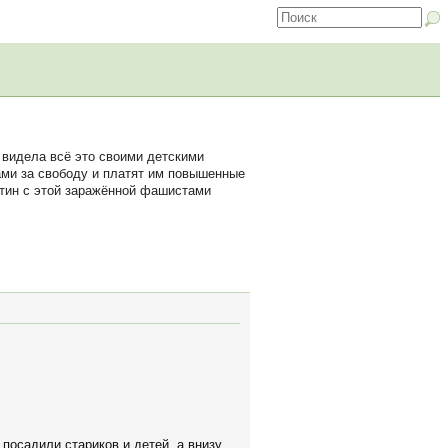
к видела всё это своими детскими
ами за свободу и платят им повышенные
нтин с этой заражённой фашистами
посадили стариков и детей, а внизу