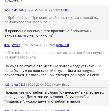
вредителя.
#23
pyth2000
| 09:38 22.04.2017 | Кому:
Orient
> Врёт, небось. При советской власти храм каждый год
ремонтировали наверное.
Я правильно понимаю: это проклятые большевики
виноваты, что не починили?
#24
Walet
| 09:50 22.04.2017 | Кому:
pyth2000
> Это какая-то православненькая активистка-бизнесвумен
ремонт заебенила.
Ну судя по статье это местные жители подсуетились. И
если бы шум не поднялся Минкульт бы и не подумал
почесаться. Развалилась бы втихаря да и хрен с ней!!!
#25
eldar2116
| 10:22 22.04.2017 | Кому: Всем
Прекратите употреблять слово "бизнесмен" в качестве их
оправдания. Для этого есть слова - "охуевшие" и
"пидарасы", можно даже употреблять парой