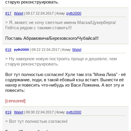
старую реконструировать.
#17
Walet
| 09:17 22.04.2017 | Кому:
pyth2000
> Я, может, не хочу светлые имена Маска/Цукерберга/
Гейтса рядом с такими ставить!!!
Поставь Абрамовича/Березовского/Чубайса!!!
#18
pyth2000
| 09:22 22.04.2017 | Кому:
Walet
> Ну наверное новую построить проще и дешевле, чем
старую реконструировать.
Вот тут полностью согласен! Хуле там эта "Мона Лиза" - её
содержание, поди, в такой ебовый кэш встает. Вынести её
нахер и повесить что-нибудь из Васи Ложкина. А вот эту и
повесить:
[censored]
#19
Walet
| 09:30 22.04.2017 | Кому:
pyth2000
> Вот тут полностью согласен!