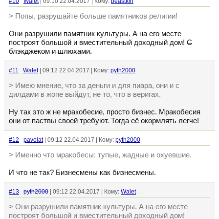
#10
Walet
| 09:10 22.04.2017 | Кому:
beastkin
> Попы, разрушайте больше памятников религии!
Они разрушили памятник культуры. А на его месте
построят большой и вместительный доходный дом!
С
блэкджеком и шлюхами.
#11
Walet
| 09:12 22.04.2017 | Кому:
pyth2000
> Имею мнение, что за деньги и для пиара, они и с
дилдами в жопе выйдут, не то, что в веригах.
Ну так это ж не мракобесие, просто бизнес. Мракобесия
они от паствы своей требуют. Тогда её окормлять легче!
#12
pavelat
| 09:12 22.04.2017 | Кому:
pyth2000
> Именно что мракобесы: тупые, жадные и охуевшие.
И что не так? Бизнесмены как бизнесмены.
#13
pyth2000
| 09:12 22.04.2017 | Кому:
Walet
> Они разрушили памятник культуры. А на его месте
построят большой и вместительный доходный дом!