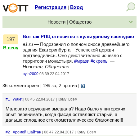
Регистрация
Вход
|
Новости | Общество
Вот так РПЦ относится к культурному наследию
197
e1.ru
— Подозрения о полном сносе древнейшего
В пену
здания Екатеринбурга – Успенской церкви –
подтвердились. Оно действительно исчезло с
территории монастыря.
#мрази
#скрепы
—
Новости, Общество
pyth2000
08:39 22.04.2017
36 комментариев | 199 за, 2 против
|
#1
Walet
| 08:45 22.04.2017 | Кому: Всем
Маловато верующих вмещала? Надо было у питерских
опыт перенимать, когда фасад оставляют старый, а
дальше сплошное стеклометаллическое благолепие!!!
#2
Хромой Шайтан
| 08:47 22.04.2017 | Кому: Всем