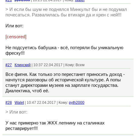
#26
pyth2000
| 10:25 22.04.2017 | Кому:
Walet
> И если бы шум не поднялся Минкульт бы и не подумал
почесаться. Развалилась бы втихаря да и хрен с ней!!!
Или вот:
[censored]
Не подсуетись бабушка - всё, потеряли бы уникальную
фреску!!!
#27
Клинский
| 10:37 22.04.2017 | Кому: Всем
Все фигня. Как только это перестанет приносить доход -
начпутся разговоры об исторической культуре. А попы
станут директорами музеев на зарплате государства.
Диалектика, чтоб её.
#28
Walet
| 10:47 22.04.2017 | Кому:
pyth2000
> Или вот:
У нас примерно так ЖКХ лепнину на сталинках
реставрирует!!!