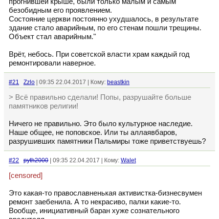
прогнившей крыше, были только малым и самым
безобидным его проявлением.
Состояние церкви постоянно ухудшалось, в результате
здание стало аварийным, по его стенам пошли трещины.
Объект стал аварийным."
Врёт, небось. При советской власти храм каждый год
ремонтировали наверное.
#21
Zzlo
| 09:35 22.04.2017 | Кому:
beastkin
> Всё правильно сделали! Попы, разрушайте больше
памятников религии!
Ничего не правильно. Это было культурное наследие.
Наше общее, не поповское. Или ты аллаявбаров,
разрушивших памятники Пальмиры тоже приветствуешь?
#22
pyth2000
| 09:35 22.04.2017 | Кому:
Walet
[censored]
Это какая-то православненькая активистка-бизнесвумен
ремонт заебенила. А то некрасиво, палки какие-то.
Вообще, инициативный баран хуже сознательного