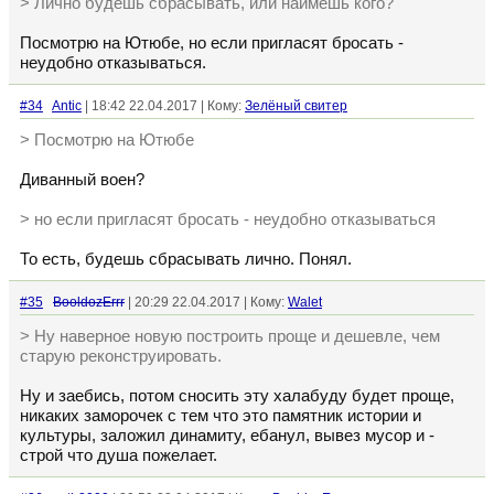
> Лично будешь сбрасывать, или наймёшь кого?
Посмотрю на Ютюбе, но если пригласят бросать -
неудобно отказываться.
#34
Antic
| 18:42 22.04.2017 | Кому:
Зелёный свитер
> Посмотрю на Ютюбе
Диванный воен?
> но если пригласят бросать - неудобно отказываться
То есть, будешь сбрасывать лично. Понял.
#35
BooldozErrr
| 20:29 22.04.2017 | Кому:
Walet
> Ну наверное новую построить проще и дешевле, чем
старую реконструировать.
Ну и заебись, потом сносить эту халабуду будет проще,
никаких заморочек с тем что это памятник истории и
культуры, заложил динамиту, ебанул, вывез мусор и -
строй что душа пожелает.