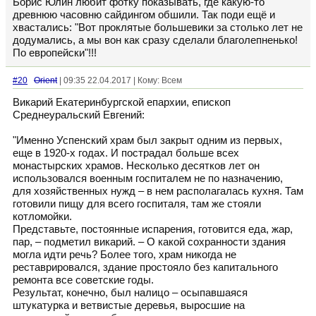
Борис Юлин любит фотку показывать, где какую-то
древнюю часовню сайдингом обшили. Так поди ещё и
хвастались: "Вот проклятые большевики за столько лет не
додумались, а мы вон как сразу сделали благолепненько!
По европейски"!!!
#20
Orient
| 09:35 22.04.2017 | Кому: Всем
Викарий Екатеринбургской епархии, епископ
Среднеуральский Евгений:
"Именно Успенский храм был закрыт одним из первых,
еще в 1920-х годах. И пострадал больше всех
монастырских храмов. Несколько десятков лет он
использовался военным госпиталем не по назначению,
для хозяйственных нужд – в нем располагалась кухня. Там
готовили пищу для всего госпиталя, там же стояли
котломойки.
Представьте, постоянные испарения, готовится еда, жар,
пар, – подметил викарий. – О какой сохранности здания
могла идти речь? Более того, храм никогда не
реставрировался, здание простояло без капитального
ремонта все советские годы.
Результат, конечно, был налицо – осыпавшаяся
штукатурка и ветвистые деревья, выросшие на