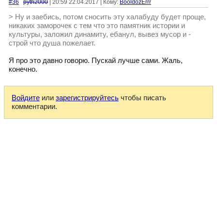
#36
pyth2000
| 20:59 22.04.2017 | Кому:
BooldozErrr
> Ну и заебись, потом сносить эту халабуду будет проще,
никаких заморочек с тем что это памятник истории и
культуры, заложил динамиту, ебанул, вывез мусор и -
строй что душа пожелает.
Я про это давно говорю. Пускай лучше сами. Жаль,
конечно.
Войдите
или
зарегистрируйтесь
чтобы писать
комментарии.