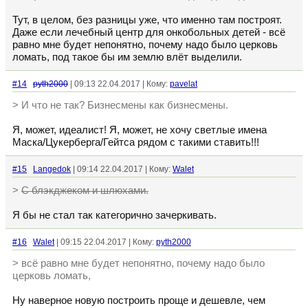
Тут, в целом, без разницы уже, что именно там построят.
Даже если лечебный центр для онкобольных детей - всё
равно мне будет непонятно, почему надо было церковь
ломать, под такое бы им землю влёт выделили.
#14
pyth2000
| 09:13 22.04.2017 | Кому:
pavelat
> И что не так? Бизнесмены как бизнесмены.
Я, может, идеалист! Я, может, не хочу светлые имена
Маска/Цукерберга/Гейтса рядом с такими ставить!!!
#15
Langedok
| 09:14 22.04.2017 | Кому:
Walet
>
С блэкджеком и шлюхами.
Я бы не стал так категорично зачеркивать.
#16
Walet
| 09:15 22.04.2017 | Кому:
pyth2000
> всё равно мне будет непонятно, почему надо было
церковь ломать,
Ну наверное новую построить проще и дешевле, чем