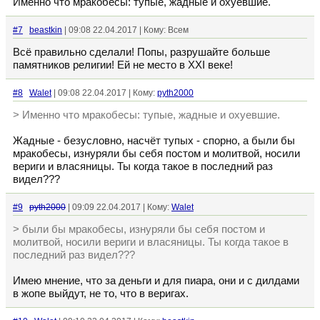
Именно что мракобесы: тупые, жадные и охуевшие.
#7
beastkin
| 09:08 22.04.2017 | Кому: Всем
Всё правильно сделали! Попы, разрушайте больше
памятников религии! Ей не место в XXI веке!
#8
Walet
| 09:08 22.04.2017 | Кому:
pyth2000
> Именно что мракобесы: тупые, жадные и охуевшие.
Жадные - безусловно, насчёт тупых - спорно, а были бы
мракобесы, изнуряли бы себя постом и молитвой, носили
вериги и власяницы. Ты когда такое в последний раз
видел???
#9
pyth2000
| 09:09 22.04.2017 | Кому:
Walet
> были бы мракобесы, изнуряли бы себя постом и
молитвой, носили вериги и власяницы. Ты когда такое в
последний раз видел???
Имею мнение, что за деньги и для пиара, они и с дилдами
в жопе выйдут, не то, что в веригах.