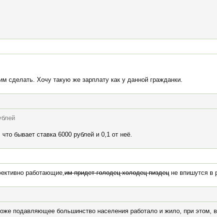
тим сделать. Хочу такую же зарплату как у данной гражданки.
ублей
 что бывает ставка 6000 рублей и 0,1 от неё.
фективно работающие,
им придет голодец-холодец-пиздец
не впишутся в р
же подавляющее большинство населения работало и жило, при этом, в