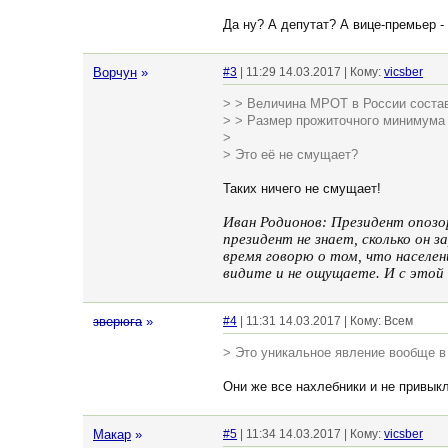
Да ну? А депутат? А вице-премьер -
Ворчун
»
#3
| 11:29 14.03.2017 | Кому:
vicsber
> > Величина МРОТ в России состав
> > Размер прожиточного минимума 
>
> Это её не смущает?
Таких ничего не смущает!
Иван Родионов: Президент опозор
президент не знает, сколько он 
время говорю о том, что населе
видите и не ощущаете. И с этой 
зверюга
»
#4
| 11:31 14.03.2017 | Кому: Всем
> Это уникальное явление вообще 
Они же все нахлебники и не привыкл
Макар
»
#5
| 11:34 14.03.2017 | Кому:
vicsber