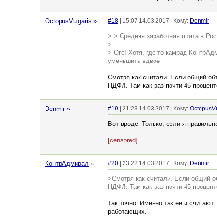
OctopusVulgaris
»
#18
| 15:07 14.03.2017 | Кому:
Denmir
> > Средняя заработная плата в Рос
>
> Ого! Хотя, где-то камрад КонтрАдм
уменьшить вдвое
Смотря как считали. Если общий об
НДФЛ. Там как раз почти 45 процент
Denmir
»
#19
| 21:23 14.03.2017 | Кому:
OctopusVu
Вот вроде. Только, если я правильн
[censored]
КонтрАдмирал
»
#20
| 23:22 14.03.2017 | Кому:
Denmir
>Смотря как считали. Если общий о
НДФЛ. Там как раз почти 45 процент
Так точно. Именно так ее и считают
работающих.