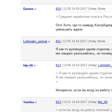
Denmir
»
#10
| 12:35 14.03.2017 | Кому: Всем
> Средняя заработная плата в Росси
Ого! Хотя, где-то камрад КонтрАдмир
уменьшить вдвое
Lohmatiy_primat
»
#11
| 12:55 14.03.2017 | Кому: Всем
Я как-то руководил одним отделом, 
им говорил увольняйтесь, но почему
fdp_00
»
#12
| 13:06 14.03.2017 | Кому:
Lohmatiy_
> Я как-то руководил одним отделом
Я им говорил увольняйтесь, но поче
>
Интересно, если бы вход на работу
Yashka
»
#13
| 13:21 14.03.2017 | Кому:
fdp_00
> если бы вход на работу платный 