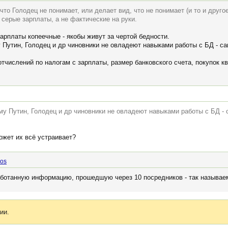
что Голодец не понимает, или делает вид, что не понимает (и то и другое
 серые зарплаты, а не фактические на руки.
арплаты копеечные - якобы живут за чертой бедности.
у Путин, Голодец и др чиновники не овладеют навыками работы с БД - с
тчислений по налогам с зарплаты, размер банковского счета, покупок кв
ему Путин, Голодец и др чиновники не овладеют навыками работы с БД -
может их всё устраивает?
kos
аботанную информацию, прошедшую через 10 посредников - так называем
ии.