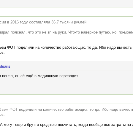
сии в 2016 году составляла 36,7 тысячи рублей.
ирал пояснял, что это не зп на руки. Что-то наверное путаю, но, по-мое
ъем ФОТ поделили на количество работающих, то да. Ибо надо вычесть
ов.
lgaris
о понял, он её ещё в медианную переводит
бъем ФОТ поделили на количество работающих, то да. Ибо надо вычест
ов.
. А могут еще и брутто среднюю посчитать, когда вообще все затраты на