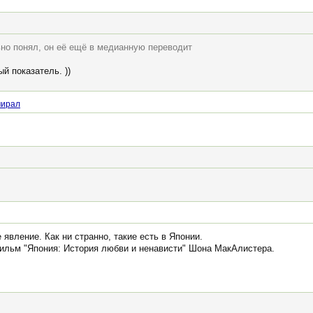
ьно понял, он её ещё в медианную переводит
й показатель. ))
мирал
явление. Как ни странно, такие есть в Японии.
ильм "Япония: История любви и ненависти" Шона МакАлистера.