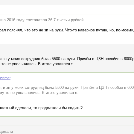
и в 2016 году составляла 36,7 тысячи рублей.
ал пояснял, что это не зп на руки. Что-то наверное путаю, но, по-моему
и зп у моих сотрудниц была 5500 на руки. Причём в ЦЗН пособие в 6000р.
-то не увольнялись. В итоге уволился я.
primat
, и зп у моих сотрудниц была 5500 на руки. Причём в ЦЗН пособие в 6000
му-то не увольнялись. В итоге уволился я.
 платный сделали, то продолжали бы ходить?
сделали