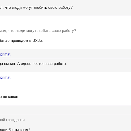
л, что люди могут любить свою работу?
мал, что люди могут любить свою работу?
ботаю преподом в ВУЗе.
primat
ца емнип. А здесь постоянная работа.
primat
о не капает.
ной гражданки.
если бы ты знал !