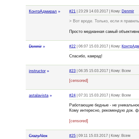
КонтрАдмирал
»
#21
| 23:29 14.03.2017 | Кому:
Denmir
> Вот вроде. Только, если я правил
Просто медианная самый объективны
Denmir
»
#22
| 06:07 15.03.2017 | Кому:
КонтрАд
Спасибо, камрад!
instructor
»
#23
| 06:35 15.03.2017 | Кому: Всем
[censored]
astalavista
»
#24
| 07:31 15.03.2017 | Кому: Всем
Работающие бедные - не уникальное 
Кому интересно, рекомендую док. ф
[censored]
CrazyAlex
#25
| 09:11 15.03.2017 | Кому: Всем