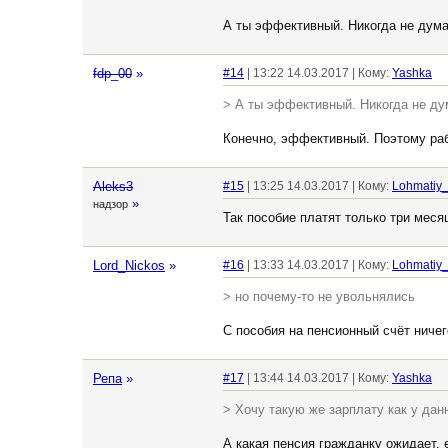
А ты эффективный. Никогда не дума
fdp_00
»
#14
| 13:22 14.03.2017 | Кому:
Yashka
> А ты эффективный. Никогда не ду
Конечно, эффективный. Поэтому ра
Aleks3
#15
| 13:25 14.03.2017 | Кому:
Lohmatiy_
»
надзор
Так пособие платят только три меся
Lord_Nickos
»
#16
| 13:33 14.03.2017 | Кому:
Lohmatiy_
> но почему-то не увольнялись
С пособия на пенсионный счёт ничег
Репа
»
#17
| 13:44 14.03.2017 | Кому:
Yashka
> Хочу такую же зарплату как у дан
А какая пенсия гражданку ожидает, 