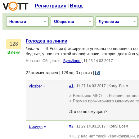
Регистрация
Вход
|
Новости
Общество
Лучшее за
Голодец на линии
128
lenta.ru
— В России фиксируется уникальное явление в со
В пену
бедные, у нас нет такой квалификации, которая достойна 
Новости, Общество
|
Бульбород
11:23 14.03.2017
27 комментариев | 128 за, 0 против
|
vicsber
»
#1
| 11:27 14.03.2017 | Кому: Всем
> Величина МРОТ в России составля
> Размер прожиточного минимума по
Это её не смущает?
Ворчун
»
#2
| 11:29 14.03.2017 | Кому: Всем
>«...у нас нет такой квалификации,