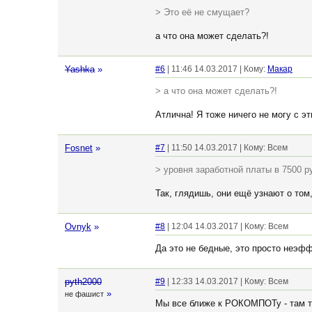
> Это её не смущает?
а что она может сделать?!
Yashka
»
#6
| 11:46 14.03.2017 | Кому:
Макар
> а что она может сделать?!
Атлична! Я тоже ничего не могу с э
Fosnet
»
#7
| 11:50 14.03.2017 | Кому: Всем
> уровня заработной платы в 7500 р
Так, глядишь, они ещё узнают о том,
Ovnyk
»
#8
| 12:04 14.03.2017 | Кому: Всем
Да это не бедные, это просто неэф
pyth2000
#9
| 12:33 14.03.2017 | Кому: Всем
»
не фашист
Мы все ближе к РОКОМПОТу - там то