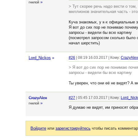
»
гнилой
> Тут скорее речь надо вести о том, 
миллионов значительная часть - это
Куча знакомых, у к-х официальные з
Я вот до сих пор не понимаю почем
запросы - видели бы всю картину
(посмотрел запросом сколько было о
начал шерстить)
Lord_Nickos
»
#26
| 08:19 16.03.2017 | Кому:
CrazyAlex
> Я вот до сих пор не понимаю поч
запросы - видели бы всю картину
Ты уверен, что они её не видят? А 
CrazyAlex
#27
| 05:45 17.03.2017 | Кому:
Lord_Nic
»
гнилой
Я думаю не видят, им приносят обр
Войдите
или
зарегистрируйтесь
чтобы писать комментар