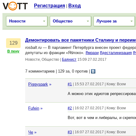
Регистрация
Вход
|
Новости
Общество
Лучшее за
Демонтировать все памятники Сталину и переи
129
rosbalt.ru
— В парламент Петербурга внесен проект федерал
В пену
депутаты из фракции «Яблоко».
#мрази
#десталинизация
#
Новости, Общество
|
Баянист
15:09 27.02.2017
7 комментариев | 129 за, 0 против
|
Piggyspark
»
#1
| 15:53 27.02.2017 | Кому: Всем
А можно этих идиотов репрессирова
Fufein
»
#2
| 16:02 27.02.2017 | Кому: Всем
Вот, вот в чем и либералы, и скрепо
Че
»
#3
| 16:07 27.02.2017 | Кому: Всем