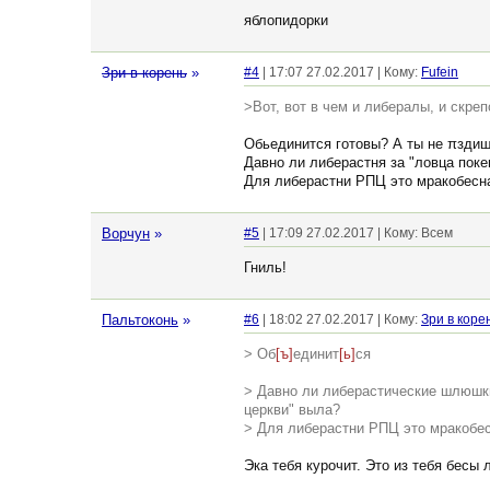
яблопидорки
Зри в корень
»
#4
| 17:07 27.02.2017 | Кому:
Fufein
>Вот, вот в чем и либералы, и скре
Обьединится готовы? А ты не πздиш
Давно ли либерастня за "ловца поке
Для либерастни РПЦ это мракобесная
Ворчун
»
#5
| 17:09 27.02.2017 | Кому: Всем
Гниль!
Пальтоконь
»
#6
| 18:02 27.02.2017 | Кому:
Зри в коре
> Об
[ъ]
единит
[ь]
ся
> Давно ли либерастические шлюшки
церкви" выла?
> Для либерастни РПЦ это мракобесн
Эка тебя курочит. Это из тебя бесы