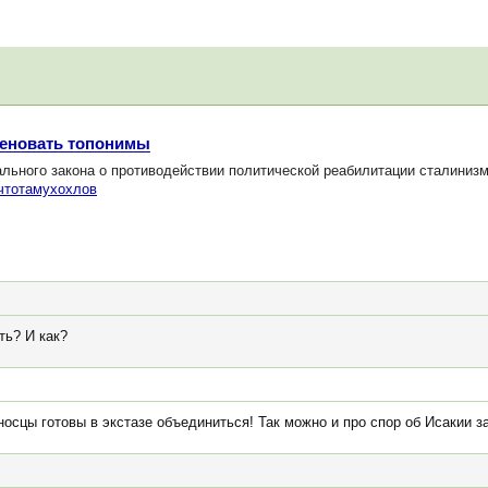
меновать топонимы
ьного закона о противодействии политической реабилитации сталинизм
чтотамухохлов
ть? И как?
носцы готовы в экстазе объединиться! Так можно и про спор об Исакии з