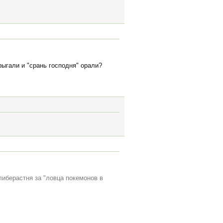
ыгали и "срань господня" орали?
либерастня за "ловца покемонов в