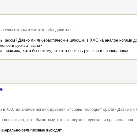
поносцы готовы в экстазе объединиться!
ь часом? Давно ли либерастические шлюшки в ХХС на аналое ногами др
монов в церкви" выла?
 вражина, хотя бы потому, вто эта церковь русская и православная.
нь
 в ХХС на аналое ногами дрыгали и "срань господня" орали? Давно ли 
ая вражина, хотя бы потому, вто эта церковь русская и православная.
 либерально-религиозные выходят.