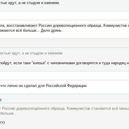
тью идут, а не стыдом и каянием.
дела, восстанавливают Россию дореволюционного образца. Коммунистов 
ажаются всё больше... Дело дрянь.
остью идут, а не стыдом и каянием.
пойдут, если таки "князья" с чиновничками договорятся и туда народец н
, что лично он сделал для Российской Федерации.
н
т Россию дореволюционного образца. Коммунистов становится всё мень
больше...
???