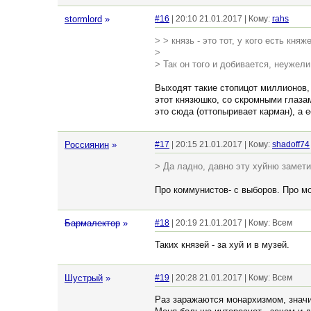
stormlord
»
#16
| 20:10 21.01.2017 | Кому:
rahs
> > князь - это тот, у кого есть княж
>
> Так он того и добивается, неужели
Выходят такие стопицот миллионов, 
этот князюшко, со скромными глазам
это сюда (оттопыривает карман), а е
Россиянин
»
#17
| 20:15 21.01.2017 | Кому:
shadoff74
> Да ладно, давно эту хуйню замет
Про коммунистов- с выборов. Про мо
Бармалектор
»
#18
| 20:19 21.01.2017 | Кому: Всем
Таких князей - за хуй и в музей.
Шустрый
»
#19
| 20:28 21.01.2017 | Кому: Всем
Раз заражаются монархизмом, значит