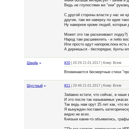
Меня больше интересует - зачем и д
Ведь не глупостями же "они" руково
С другой стороны власти у нас не ед
другие, там же наверху по идее так
Ну наверное кроме людей, которые
Может это так раскачивают лодку?)
Народ там расшевелить - и либо вос
Или просто идут напором,пока есть 
А дернешься - беспорядки, бунты ил
Швейк
»
#20
| 20:29 21.01.2017 | Кому: Всем
Впоминаются бесмертные стихи "про
Шустрый
»
#21
| 20:46 21.01.2017 | Кому: Всем
Забавно кстати, что сейчас, в наше 
И это после так называемых ужасах
Так ведь нам орут 25 лет как, что вс
Я вынужден поставить категорическу
видно не всех.
Князьки какие-то объявились, графы,
""По его словам, первоначально ИП