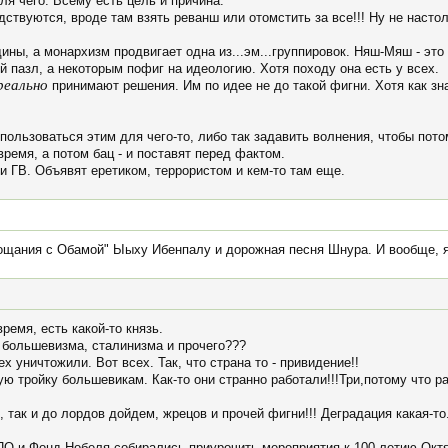
ля чего. Всему есть цель и причина.
дствуются, вроде там взять реванш или отомстить за все!!! Ну не настол
ины, а монархизм продвигает одна из...эм...группировок. Няш-Мяш - это 
ой пазл, а некоторым пофиг на идеологию. Хотя походу она есть у всех.
реально
принимают решения. Им по идее не до такой фигни. Хотя как зн
пользоваться этим для чего-то, либо так задавить волнения, чтобы пот
время, а потом бац - и поставят перед фактом.
и ГВ. Объявят еретиком, террористом и кем-то там еще.
щания с Обамой" Ыыху Ибенпалу и дорожная песня Шнура. И вообще, я
время, есть какой-то князь.
 большевизма, сталинизма и прочего???
ех уничтожили. Вот всех. Так, что страна то - привидение!!
ю тройку большевикам. Как-то они странно работали!!!Три,потому что ра
 так и до лордов дойдем, жрецов и прочей фигни!!! Деградация какая-то
ПО и Фонд Нобеля собирались приурочить мероприятия к 100-летию Октя