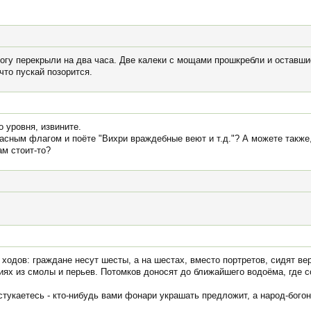
рогу перекрыли на два часа. Две калеки с мощами прошкребли и оставши
что пускай позорится.
 уровня, извините.
красным флагом и поёте "Вихри враждебные веют и т.д."? А можете такж
ам стоит-то?
ходов: граждане несут шесты, а на шестах, вместо портретов, сидят в
иях из смолы и перьев. Потомков доносят до ближайшего водоёма, где 
стукаетесь - кто-нибудь вами фонари украшать предложит, а народ-богон