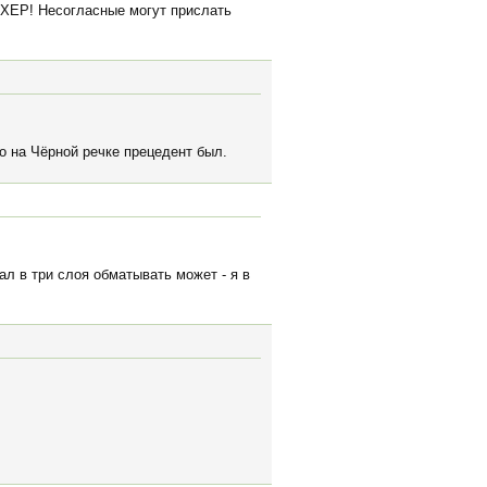
АХЕР! Несогласные могут прислать
о на Чёрной речке прецедент был.
нал в три слоя обматывать может - я в