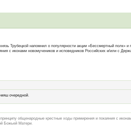
князь Трубецкой напомнил о популярности акции «Бессмертный полк» и 
ния с иконами новомучеников и исповедников Российских и/или с Держ
-мяш очередной.
 принципу общенародные крестные ходы примирения и покаяния с икона
ой Божьей Матери.