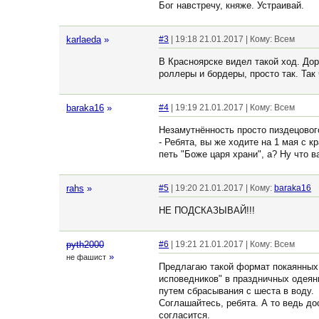
Бог навстречу, княже. Устраивай.
karlaeda
»
#3
| 19:18 21.01.2017 | Кому: Всем
В Красноярске видел такой ход. До
роллеры и бордеры, просто так. Так 
baraka16
»
#4
| 19:19 21.01.2017 | Кому: Всем
Незамутнённость просто пиздецового
- Ребята, вы же ходите на 1 мая с 
петь "Боже царя храни", а? Ну что в
rahs
»
#5
| 19:20 21.01.2017 | Кому:
baraka16
НЕ ПОДСКАЗЫВАЙ!!!
pyth2000
#6
| 19:21 21.01.2017 | Кому: Всем
»
не фашист
Предлагаю такой формат покаянных 
исповедников" в праздничных одеян
путем сбрасывания с шеста в воду.
Соглашайтесь, ребята. А то ведь до
согласится.