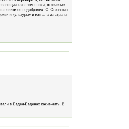
еволюция как слом эпохи, отречение
ольшевики ее подобрали». С. Степашин
ркви и культуры» и изгнала из страны
ивали в Баден-Баденах какие-нить. В