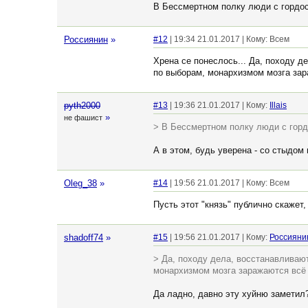
В Бессмертном полку люди с гордос
Россиянин
»
#12
| 19:34 21.01.2017 | Кому: Всем
Хрена се понеслось... Да, походу 
по выборам, монархизмом мозга зар
pyth2000
#13
| 19:36 21.01.2017 | Кому:
Illais
»
не фашист
> В Бессмертном полку люди с горд
А в этом, будь уверена - со стыдом 
Oleg_38
»
#14
| 19:56 21.01.2017 | Кому: Всем
Пусть этот "князь" публично скажет
shadoff74
»
#15
| 19:56 21.01.2017 | Кому:
Россияни
> Да, походу дела, восстанавливаю
монархизмом мозга заражаются всё 
Да ладно, давно эту хуйню заметил