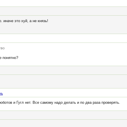
о. иначе это хуй, а не князь!
тво
е понятно?
нь
оботов и Гугл нет. Все самому надо делать и по два раза проверять.