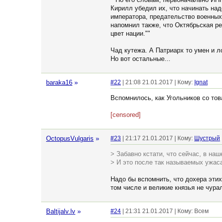
Кирилл убедил их, что начинать на
императора, предательство военных
напомнил также, что Октябрьская ре
цвет нации.""
Чад кутежа. А Патриарх то умен и ло
Но вот остальные...
baraka16
»
#22
| 21:08 21.01.2017 | Кому:
Ignat
Вспомнилось, как Угольников со то
[censored]
OctopusVulgaris
»
#23
| 21:17 21.01.2017 | Кому:
Шустрый
> Забавно кстати, что сейчас, в наше
> И это после так называемых ужас
Надо бы вспомнить, что дохера этих
том числе и великие князья не чура
Baltijalv.lv
»
#24
| 21:31 21.01.2017 | Кому: Всем