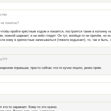
ество
 не понятно?
чтобы пройти крёстным ходом и покаятся, построятся такие в колонну на
и, ножкой шаркает, и на небо глядит. Он тут, вообще-то ни причём, но е
сли кому в крепостные записываться (тяжело вздыхает), то, так и быть, 
ил???
нархизм пораньше, просто сейчас что-то кучно пошло, резко прям.
 кто-то заражает. Кому-то это нужно.