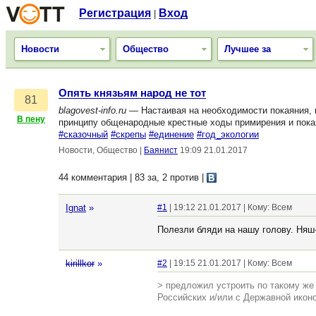
Регистрация
Вход
|
Новости
Общество
Лучшее за
Опять князьям народ не тот
81
blagovest-info.ru
— Настаивая на необходимости покаяния, 
В пену
принципу общенародные крестные ходы примирения и покая
#сказочный
#скрепы
#единение
#год_экологии
Новости, Общество
|
Баянист
19:09 21.01.2017
44 комментария | 83 за, 2 против
|
Ignat
»
#1
| 19:12 21.01.2017 | Кому: Всем
Полезли бляди на нашу голову. Няш
kirillkor
»
#2
| 19:15 21.01.2017 | Кому: Всем
> предложил устроить по такому же
Российских и/или с Державной икон