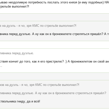
ываю неодолимую потребность послать этого князя (и ему подобных) Н
стрельбе выполнил?!
 на дуэль - я чо, зря КМС по стрельбе выполнил?!
вника перед дуэлью. А ну как он в бронежилете стреляться пришёл? А т
отивника перед дуэлью.
ствия кончит до того, как я его пристрелю? :) А бронежилетом он свой а
..
ов на дуэль - я чо, зря КМС по стрельбе выполнил?!
тивника перед дуэлью. А ну как он в бронежилете стреляться пришёл?
твольника гниду, да и всё!