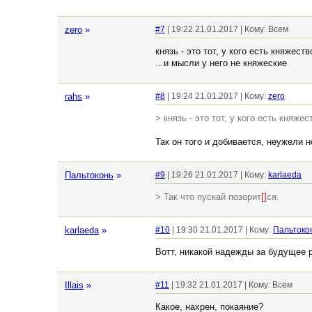
zero
»
#7
| 19:22 21.01.2017 | Кому: Всем
князь - это тот, у кого есть княжеств
...и мысли у него не княжеские
rahs
»
#8
| 19:24 21.01.2017 | Кому:
zero
> князь - это тот, у кого есть княжес
Так он того и добивается, неужели н
Пальтоконь
»
#9
| 19:26 21.01.2017 | Кому:
karlaeda
> Так что пускай позорит
[]
ся.
karlaeda
»
#10
| 19:30 21.01.2017 | Кому:
Пальтоко
Вотт, никакой надежды за будущее р
Illais
»
#11
| 19:32 21.01.2017 | Кому: Всем
Какое, нахрен, покаяние?