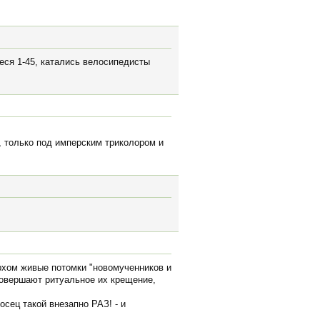
еся 1-45, катались велосипедисты
е, только под имперским триколором и
ерхом живые потомки "новомученников и
совершают ритуальное их крещение,
осец такой внезапно РАЗ! - и