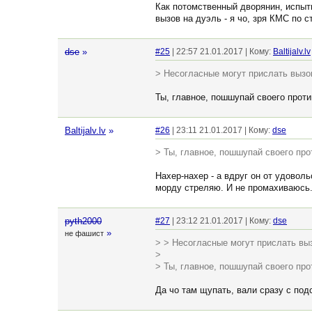
Как потомственный дворянин, испыт
вызов на дуэль - я чо, зря КМС по 
dse
»
#25
| 22:57 21.01.2017 | Кому:
Baltijalv.lv
> Несогласные могут прислать вызов
Ты, главное, пошшупай своего проти
Baltijalv.lv
»
#26
| 23:11 21.01.2017 | Кому:
dse
> Ты, главное, пошшупай своего пр
Нахер-нахер - а вдруг он от удоволь
морду стреляю. И не промахиваюсь.
pyth2000
#27
| 23:12 21.01.2017 | Кому:
dse
»
не фашист
> > Несогласные могут прислать выз
>
> Ты, главное, пошшупай своего про
Да чо там щупать, вали сразу с подс