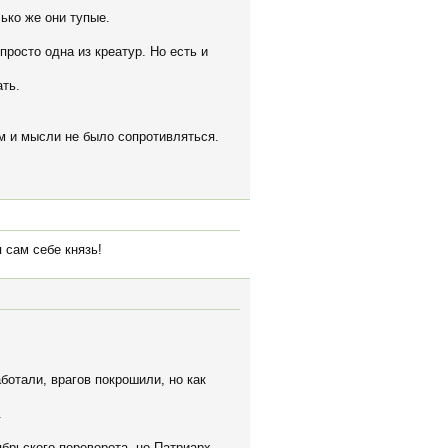
ько же они тупые.
просто одна из креатур. Но есть и
ать.
ом и мысли не было сопротивляться.
 сам себе князь!
ботали, врагов покрошили, но как
.
брьского переворота, но Патриарх