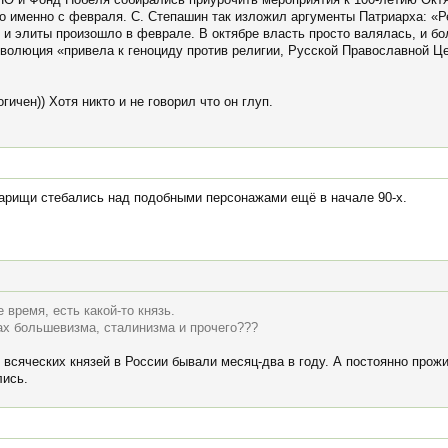
до именно с февраля. С. Степашин так изложил аргументы Патриарха: «Р
 и элиты произошло в феврале. В октябре власть просто валялась, и б
волюция «привела к геноциду против религии, Русской Православной Це
гичен)) Хотя никто и не говорил что он глуп.
варищи стебались над подобными персонажами ещё в начале 90-х.
 время, есть какой-то князь.
ах большевизма, сталинизма и прочего???
 всяческих князей в России бывали месяц-два в году. А постоянно прож
лись.