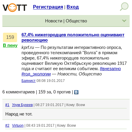
Регистрация
Вход
|
Новости | Общество
67,4% нижегородцев положительно оценивают
159
революцию
В пену
kprf.ru
— По результатам интерактивного опроса,
проведенного телекомпанией "Волга" в прямом
эфире, 67,4% нижегородцев положительно
оценивают Великую Октябрьскую революцию 1917
года и считают ее великим событием.
#внезапно
#год_экологии
—
Новости, Общество
Баянист
08:08 19.01.2017
6 комментариев | 159 за, 0 против
|
#1
Ухум Бухеев
| 08:27 19.01.2017 | Кому: Всем
Народ не тот.
#2
Virtuon
| 08:43 19.01.2017 | Кому: Всем