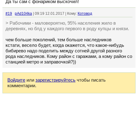
Да ты сам с фонариком выскочил!
#19
pAd104ka
| 09:19 12.01.2017 | Кому:
Котовод
> Рабочими - маловероятно, 95% населения жило в
деревнях, но блд у каждого первого в роду купцы и князи.
чем больше поколений, тем больше наследников
кстати, весело будет, когда окажется, что какое-нибудь
бибирево надо поделить между сотней другой разного
рода наследников. Кому район с гаражами, а кому район со
станцией метро и заправочкой?))
Войдите
или
зарегистрируйтесь
чтобы писать
комментарии.