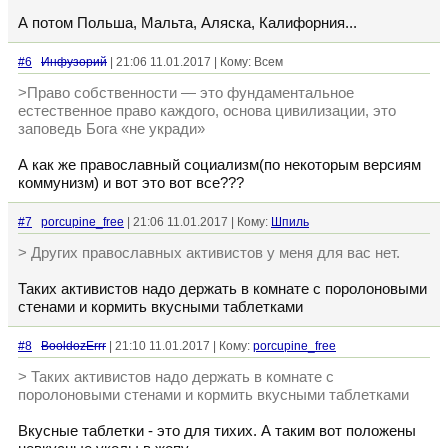
А потом Польша, Мальта, Аляска, Калифорния...
#6
Инфузорий
| 21:06 11.01.2017 | Кому: Всем
>Право собственности — это фундаментальное
естественное право каждого, основа цивилизации, это
заповедь Бога «не укради»
А как же православный социализм(по некоторым версиям
коммунизм) и вот это вот все???
#7
porcupine_free
| 21:06 11.01.2017 | Кому:
Шпиль
> Других православных активистов у меня для вас нет.
Таких активистов надо держать в комнате с поролоновыми
стенами и кормить вкусными таблетками
#8
BooldozErrr
| 21:10 11.01.2017 | Кому:
porcupine_free
> Таких активистов надо держать в комнате с
поролоновыми стенами и кормить вкусными таблетками
Вкусные таблетки - это для тихих. А таким вот положены