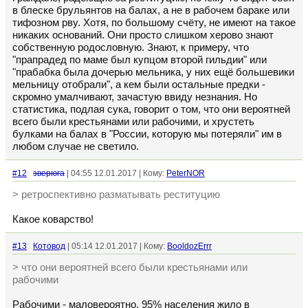
в блеске брульянтов на балах, а не в рабочем бараке или
тифозном рву. Хотя, по большому счёту, не имеют на такое
никаких оснований. Они просто слишком херово знают
собственную родословную. Знают, к примеру, что
"прапрадед по маме был купцом второй гильдии" или
"прабабка была дочерью мельника, у них ещё большевики
мельницу отобрали", а кем были остальные предки -
скромно умалчивают, зачастую ввиду незнания. Но
статистика, подлая сука, говорит о том, что они вероятней
всего были крестьянами или рабочими, и хрустеть
булками на балах в "России, которую мы потеряли" им в
любом случае не светило.
#12
зверюга
| 04:55 12.01.2017 | Кому:
PeterNOR
> ретроспективно разматывать реституцию
Какое коварство!
#13
Котовод
| 05:14 12.01.2017 | Кому:
BooldozErrr
> что они вероятней всего были крестьянами или
рабочими
Рабочими - маловероятно, 95% населения жило в