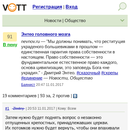
Регистрация
Вход
|
Новости | Общество
Энтео головного мозга
91
nevnov.ru
— "Мы должны понимать, что реституция
В пену
украденого большевиками в прошлом —
единственная гарантия права собственности в
настоящем. Право собственности — это
фундаментальное естественное право каждого,
основа цивилизации, это заповедь Бога «не
укради»." - Дмитрий Энтео.
#сказочный
#скрепы
#единение
—
Новости, Общество
Баянист
20:47 11.01.2017
19 комментариев | 93 за, 2 против
|
#1
-Zlodey-
| 20:53 11.01.2017 | Кому: Всем
Затем нужно будет поднять вопрос о незаконно
отпущенных крепостных, принадлежавших церкви.
Их потомков нужно будет вернуть, чтобы они впахивали