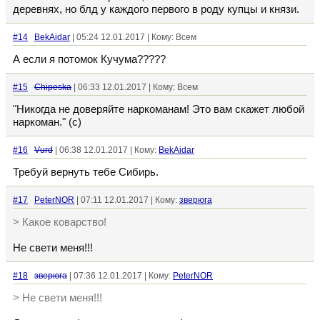
деревнях, но блд у каждого первого в роду купцы и князи.
#14
BekAidar
| 05:24 12.01.2017 | Кому: Всем
А если я потомок Кучума?????
#15
Chipeska
| 06:33 12.01.2017 | Кому: Всем
"Никогда не доверяйте наркоманам! Это вам скажет любой
наркоман." (с)
#16
Vurd
| 06:38 12.01.2017 | Кому:
BekAidar
Требуй вернуть тебе Сибирь.
#17
PeterNOR
| 07:11 12.01.2017 | Кому:
зверюга
> Какое коварство!
Не свети меня!!!
#18
зверюга
| 07:36 12.01.2017 | Кому:
PeterNOR
> Не свети меня!!!