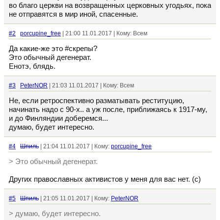
во благо церкви на возвращенных церковных угодьях, пока
не отправятся в мир иной, спасенные.
#2
porcupine_free
| 21:00 11.01.2017 | Кому: Всем
Да какие-же это #скрепы?
Это обычный дегенерат.
Енотэ, блядь.
#3
PeterNOR
| 21:03 11.01.2017 | Кому: Всем
Не, если ретроспективно разматывать реституцию,
начинать надо с 90-х.. а уж после, приближаясь к 1917-му,
и до Финляндии доберемся...
думаю, будет интересно.
#4
Шпиль
| 21:04 11.01.2017 | Кому:
porcupine_free
> Это обычный дегенерат.
Других православных активистов у меня для вас нет. (с)
#5
Шпиль
| 21:05 11.01.2017 | Кому:
PeterNOR
> думаю, будет интересно.