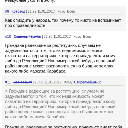
невкусные уколы в жопу.
#9
Котовод
| 21:29 11.01.2017 | Кому: Всем
Как спиздить у народа, так почему то никто не вспоминает
про справедливость.
#10
СвирепыйБамбр
| 22:36 11.01.2017 | Кому: Всем
Граждане радеющие за реституцию, случаем не
задумываются о том, что их недвижимость может
оказаться на территориях, которые принадлежали кому
либо до Революции? Например какой нибудь спальный
район вполне может распологаться на бывших землях
какого либо маркиза Карабаса.
#11
BooldozErrr
| 23:00 11.01.2017 | Кому:
СвирепыйБамбр
> Граждане радеющие за реституцию, случаем не
задумываются о том, что их недвижимость может
оказаться на территориях, которые принадлежали кому
либо до Революции? Например какой нибудь спальный
район вполне может распологаться на бывших землях
какого либо маркиза Карабаса.
Граждане, радеющие за реституцию, почему-то видят себя