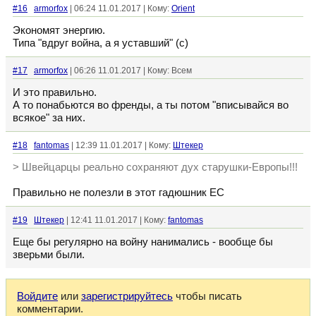
#16
armorfox
| 06:24 11.01.2017 | Кому:
Orient
Экономят энергию.
Типа "вдруг война, а я уставший" (с)
#17
armorfox
| 06:26 11.01.2017 | Кому: Всем
И это правильно.
А то понабьются во френды, а ты потом "вписывайся во
всякое" за них.
#18
fantomas
| 12:39 11.01.2017 | Кому:
Штекер
> Швейцарцы реально сохраняют дух старушки-Европы!!!
Правильно не полезли в этот гадюшник ЕС
#19
Штекер
| 12:41 11.01.2017 | Кому:
fantomas
Еще бы регулярно на войну нанимались - вообще бы
зверьми были.
Войдите
или
зарегистрируйтесь
чтобы писать
комментарии.