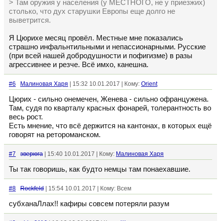
> Там оружия у населения (у МЕСТНОГО, не у приезжих)
столько, что дух старушки Европы еще долго не
выветрится.
Я Цюрихе месяц провёл. Местные мне показались
страшно инфальнтильными и непассионарными. Русские
(при всей нашей добродушности и пофигизме) в разы
агрессивнее и резче. Всё имхо, канешна.
#6
Малиновая Харя
| 15:32 10.01.2017 | Кому:
Orient
Цюрих - сильно онемечен, Женева - сильно офранцужена.
Там, судя по кварталу красных фонарей, толерантность во
весь рост.
Есть мнение, что всё держится на кантонах, в которых ещё
говорят на ретороманском.
#7
зверюга
| 15:40 10.01.2017 | Кому:
Малиновая Харя
Ты так говоришь, как будто немцы там понаехавшие.
#8
Rockfeld
| 15:54 10.01.2017 | Кому: Всем
субханаЛлах!! кафиры совсем потеряли разум