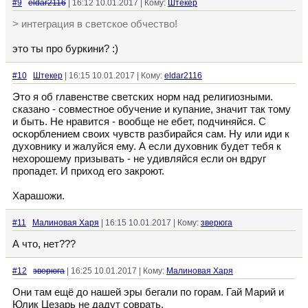
#9
eldar2116
| 16:12 10.01.2017 | Кому:
Штекер
> интеграция в светское обчество!
это ты про буркини? :)
#10
Штекер
| 16:15 10.01.2017 | Кому:
eldar2116
Это я об главенстве светских норм над религиозными.
сказано - совместное обучение и купание, значит так тому
и быть. Не нравится - вообще не ебет, подчиняйся. С
оскорблением своих чувств разбирайся сам. Ну или иди к
духовнику и жалуйся ему. А если духовник будет тебя к
нехорошему призывать - не удивляйся если он вдруг
пропадет. И приход его закроют.
Харашожи.
#11
Малиновая Харя
| 16:15 10.01.2017 | Кому:
зверюга
А что, нет???
#12
зверюга
| 16:25 10.01.2017 | Кому:
Малиновая Харя
Они там ещё до нашей эры бегали по горам. Гай Марий и
Юлик Цезарь не дадут соврать.