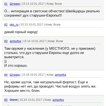
#1
Штекер
| 15:14 10.01.2017 | Кому: Всем
О... интеграция в светское обчество! Швейцарцы реально
сохраняют дух старушки-Европы!!!
#2
pks_ru
| 15:15 10.01.2017 | Кому: Всем
дикий горный народ!
#3
armorfox
| 15:16 10.01.2017 | Кому: Всем
Там оружия у населения (у МЕСТНОГО, не у приезжих)
столько, что дух старушки Европы еще долго не
выветрится.
))
И это хорошо.
#4
Штекер
| 15:18 10.01.2017 | Кому:
armorfox
Не, кроме шуток, там натуральный форпост. Еще и
реформы нет нет, да проводят. Чистый воздух опять же.
Хорошее место, блин.
#5
Orient
| 15:24 10.01.2017 | Кому:
armorfox