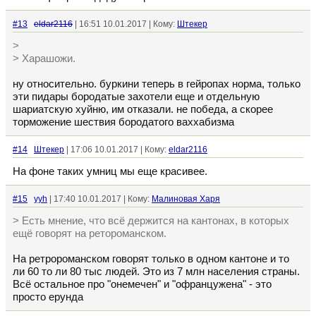
#13
eldar2116
| 16:51 10.01.2017 | Кому:
Штекер
>
> Харашожи.
ну относительно. буркини теперь в гейропах норма, только
эти пидары бородатые захотели еще и отдельную
шариатскую хуйню, им отказали. не победа, а скорее
торможение шествия бородатого ваххабизма
#14
Штекер
| 17:06 10.01.2017 | Кому:
eldar2116
На фоне таких умниц мы еще красивее.
#15
yyh
| 17:40 10.01.2017 | Кому:
Малиновая Харя
> Есть мнение, что всё держится на кантонах, в которых
ещё говорят на ретороманском.
На ретророманском говорят только в одном кантоне и то
ли 60 то ли 80 тыс людей. Это из 7 млн населения страны.
Всё остальное про "онемечен" и "офранцужена" - это
просто ерунда