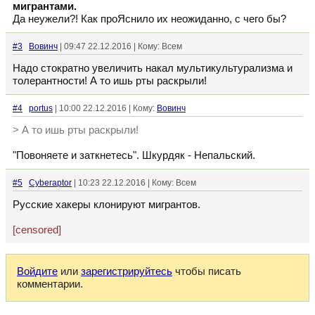
мигрантами.
Да неужели?! Как проЯснило их неожиданно, с чего бы?
#3
Вовинч
| 09:47 22.12.2016 | Кому: Всем
Надо стократно увеличить накал мультикультурализма и
толерантности! А то ишь рты раскрыли!
#4
portus
| 10:00 22.12.2016 | Кому:
Вовинч
> А то ишь рты раскрыли!
"Повоняете и заткнетесь". Шкурдяк - Непальский.
#5
Cyberaptor
| 10:23 22.12.2016 | Кому: Всем
Русские хакеры клонируют мигрантов.
[censored]
Войдите
или
зарегистрируйтесь
чтобы писать
комментарии.