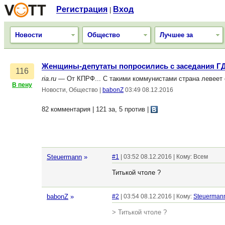
Регистрация
Вход
|
Новости
Общество
Лучшее за
Женщины-депутаты попросились с заседания Г
116
ria.ru
— От КПРФ... С такими коммунистами страна левеет
В пену
Новости, Общество
|
babonZ
03:49 08.12.2016
82 комментария | 121 за, 5 против
|
Steuermann
»
#1
| 03:52 08.12.2016 | Кому: Всем
Титькой чтоле ?
babonZ
»
#2
| 03:54 08.12.2016 | Кому:
Steuerman
> Титькой чтоле ?