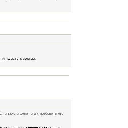
 ни на есть тяжелые.
 то какого хера тогда требовать его
 Этим ведь они и оправдывают свою