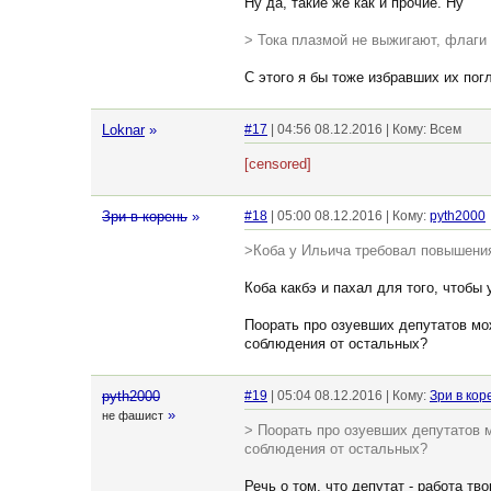
Ну да, такие же как и прочие. Ну
> Тока плазмой не выжигают, флаги 
С этого я бы тоже избравших их погл
Loknar
»
#17
| 04:56 08.12.2016 | Кому: Всем
[censored]
Зри в корень
»
#18
| 05:00 08.12.2016 | Кому:
pyth2000
>Коба у Ильича требовал повышени
Коба какбэ и пахал для того, чтобы
Поорать про озуевших депутатов мож
соблюдения от остальных?
pyth2000
#19
| 05:04 08.12.2016 | Кому:
Зри в кор
»
не фашист
> Поорать про озуевших депутатов м
соблюдения от остальных?
Речь о том, что депутат - работа т