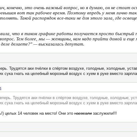
ч, конечно, это очень важный вопрос, но я думаю, он не стоит о
вышая вот так рабочее время. Поэтому впредь у меня лично так
олнять. Такой распорядок все-таки не для этого зала, где освещ
аявила, что в таком графике работы получается просто быстрый 
вопрос. Тем более, мы — женщины, нам надо прийти домой и еще
 деле делаете?" — высказалась депутат.
еперь. Трудятся аки пчёлки в спёртом воздухе, голодные, холодные, уста
х сука гнать на целебный морозный воздух с хуем в руке вместо зарпла
n
 теперь. Трудятся аки пчёлки в спёртом воздухе, голодные, холодные, ус
х сука гнать на целебный морозный воздух с хуем в руке вместо зарпла
ь!) целых 14 человек на место! Они это
насосали
заслужили!!!