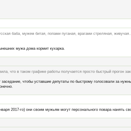
русская баба, мужем битая, попами пуганая, врагами стреляная, живуча
нынешних мужа дома кормит кухарка.
ила, что в таком графике работы получается просто быстрый прогон за
т заседание, чтобы уставшие депутаты по быстрому голосовали за нужны
онечно.
января 2017-го) они своим мужьям могут персонального повара нанять св