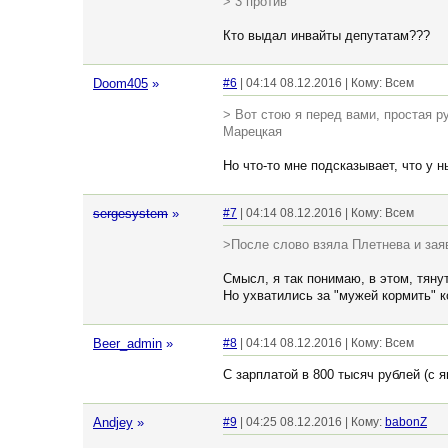
> 3 против
Кто выдал инвайты депутатам???
Doom405
»
#6
| 04:14 08.12.2016 | Кому: Всем
> Вот стою я перед вами, простая 
Марецкая
Но что-то мне подсказывает, что у 
sergesystem
»
#7
| 04:14 08.12.2016 | Кому: Всем
>После слово взяла Плетнева и заяв
Смысл, я так понимаю, в этом, тяну
Но ухватились за "мужей кормить" к
Beer_admin
»
#8
| 04:14 08.12.2016 | Кому: Всем
С зарплатой в 800 тысяч рублей (с 
Andjey
»
#9
| 04:25 08.12.2016 | Кому:
babonZ