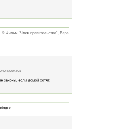
я…© Фильм "Член правительства", Вера
конопроектов
е законы, если домой хотят.
ободно.