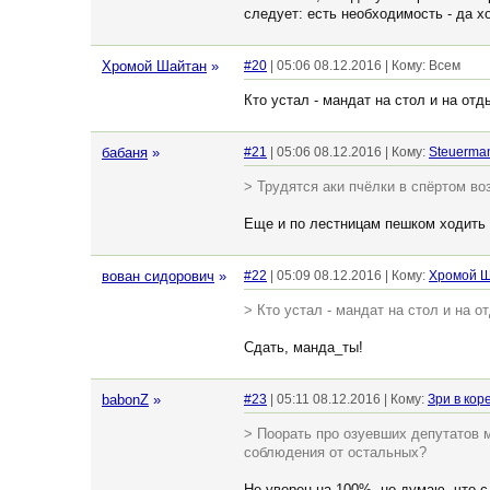
следует: есть необходимость - да х
Хромой Шайтан
»
#20
| 05:06 08.12.2016 | Кому: Всем
Кто устал - мандат на стол и на отд
бабаня
»
#21
| 05:06 08.12.2016 | Кому:
Steuerma
> Трудятся аки пчёлки в спёртом во
Еще и по лестницам пешком ходить п
вован сидорович
»
#22
| 05:09 08.12.2016 | Кому:
Хромой 
> Кто устал - мандат на стол и на о
Сдать, манда_ты!
babonZ
»
#23
| 05:11 08.12.2016 | Кому:
Зри в кор
> Поорать про озуевших депутатов м
соблюдения от остальных?
Не уверен на 100%, но думаю, что с