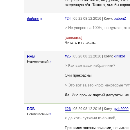
охеренную з/п. Такшта, чья бы коров
бабаня
»
#24
| 05:22 08.12.2016 | Кому:
babonZ
> Не уверен на 100%, но думаю, что
[censored]
Читать и плакать.
RRB
#25
| 05:28 08.12.2016 | Кому:
kirillkor
»
Невменяемый
> Как вам ваши избранники?
Они прекрасны.
> Это вот за это кпрф некоторые ту
Да. Ибо прочих партий депутаты, не
RRB
#26
| 05:29 08.12.2016 | Кому:
pyth2000
»
Невменяемый
> да хоть сутками въёбывай,
Принимая законы пачками, не читая.