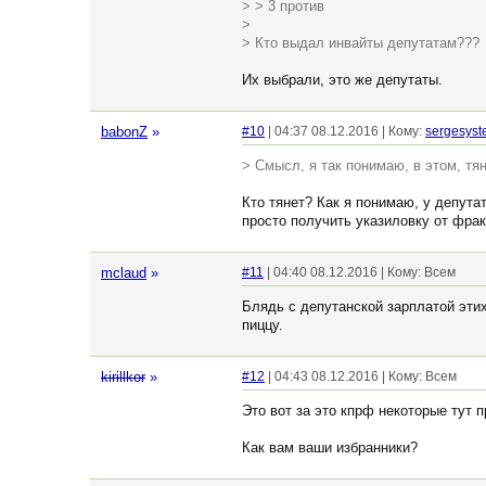
> > 3 против
>
> Кто выдал инвайты депутатам???
Их выбрали, это же депутаты.
babonZ
»
#10
| 04:37 08.12.2016 | Кому:
sergesys
> Смысл, я так понимаю, в этом, тя
Кто тянет? Как я понимаю, у депута
просто получить указиловку от фрак
mclaud
»
#11
| 04:40 08.12.2016 | Кому: Всем
Блядь с депутанской зарплатой эти
пиццу.
kirillkor
»
#12
| 04:43 08.12.2016 | Кому: Всем
Это вот за это кпрф некоторые тут 
Как вам ваши избранники?