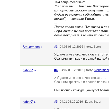
Там ваще феерично:
"Уважаемый, Вячеслав Викторови
которую мы можем получить, пре
будем регламент соблюдать и вып
тоже", — заявила Ганзя.
...
После слово взяла Плетнева и з
Вера Анатольевна подняла этот 
дома покормят. Вы что на самом
Steuermann
»
#3
| 04:03 08.12.2016 | Кому: Всем
Я даже и не знаю, что сказать то т
Ссаными тряпками и сраной палкой и
babonZ
»
#4
| 04:07 08.12.2016 | Кому:
Steuerman
> Я даже и не знаю, что сказать то
Ссаными тряпками и сраной палкой и
Они прошли конкурс (конкурс! блеат
babonZ
»
#5
| 04:11 08.12.2016 | Кому: Всем