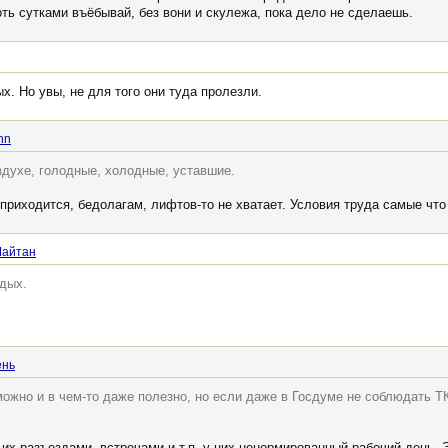
оть сутками въёбывай, без вони и скулежа, пока дело не сделаешь.
ых. Но увы, не для того они туда пролезли.
nn
здухе, голодные, холодные, уставшие.
риходится, бедолагам, лифтов-то не хватает. Условия труда самые что
Шайтан
тдых.
ень
ожно и в чем-то даже полезно, но если даже в Госдуме не соблюдать ТК,
 их разъездами, встречами и т.п. у них ненормированный рабочий день.