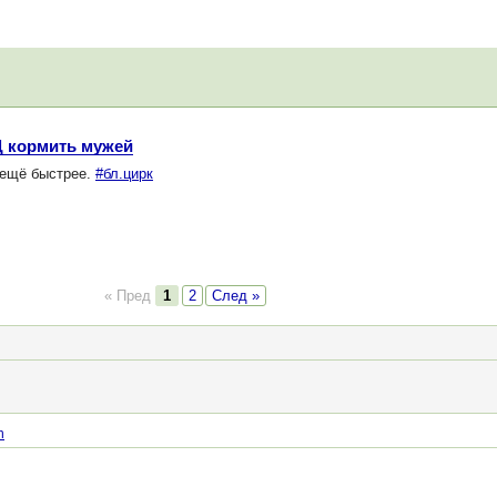
Д кормить мужей
 ещё быстрее.
#бл.цирк
« Пред
1
2
След »
n