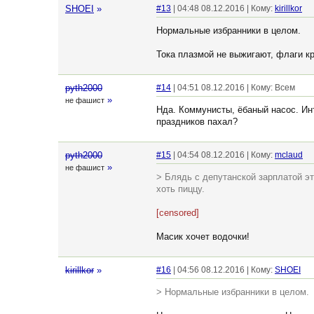
SHOEI
»
#13
| 04:48 08.12.2016 | Кому:
kirillkor
Нормальные избранники в целом.
Тока плазмой не выжигают, флаги кр
pyth2000
#14
| 04:51 08.12.2016 | Кому: Всем
»
не фашист
Нда. Коммунисты, ёбаный насос. Ин
праздников пахал?
pyth2000
#15
| 04:54 08.12.2016 | Кому:
mclaud
»
не фашист
> Блядь с депутанской зарплатой э
хоть пиццу.
[censored]
Масик хочет водочки!
kirillkor
»
#16
| 04:56 08.12.2016 | Кому:
SHOEI
> Нормальные избранники в целом.