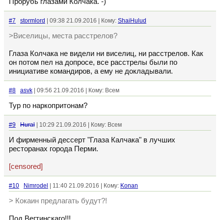
Прорубь глазами Колчака. -)
#7
stormlord
| 09:38 21.09.2016 | Кому:
ShaiHulud
>Виселицы, места расстрелов?
Глаза Колчака не видели ни виселиц, ни расстрелов. Как
он потом пел на допросе, все расстрелы были по
инициативе командиров, а ему не докладывали.
#8
asvk
| 09:56 21.09.2016 | Кому: Всем
Тур по наркопритонам?
#9
Hural
| 10:29 21.09.2016 | Кому: Всем
И фирменный дессерт "Глаза Калчака" в лучших
ресторанах города Перми.
[censored]
#10
Nimrodel
| 11:40 21.09.2016 | Кому:
Konan
> Кокаин предлагать будут?!
Под Вегтинскаго!!!