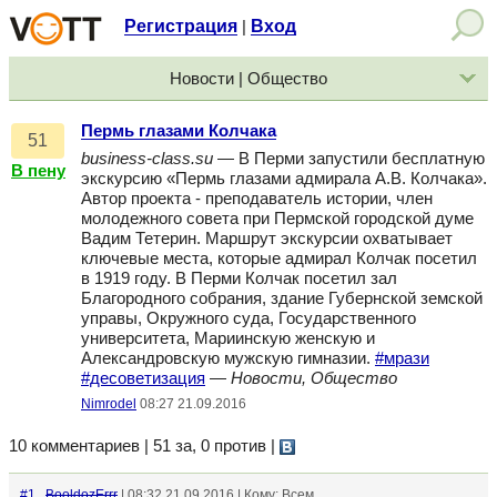
Регистрация
Вход
|
Новости | Общество
Пермь глазами Колчака
51
business-class.su
— В Перми запустили бесплатную
В пену
экскурсию «Пермь глазами адмирала А.В. Колчака».
Автор проекта - преподаватель истории, член
молодежного совета при Пермской городской думе
Вадим Тетерин. Маршрут экскурсии охватывает
ключевые места, которые адмирал Колчак посетил
в 1919 году. В Перми Колчак посетил зал
Благородного собрания, здание Губернской земской
управы, Окружного суда, Государственного
университета, Мариинскую женскую и
Александровскую мужскую гимназии.
#мрази
#десоветизация
—
Новости, Общество
Nimrodel
08:27 21.09.2016
10 комментариев | 51 за, 0 против
|
#1
BooldozErrr
| 08:32 21.09.2016 | Кому: Всем