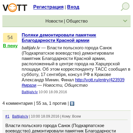
Регистрация
Вход
|
Новости | Общество
Поляки демонтировали памятник
54
Благодарности Красной армии
В пену
baltijalv.lv
— Власти польского города Санок
(Подкарпатское воеводство) демонтировали
памятник Благодарности Красной армии,
расположенный в центре города на Харцерской
площади. Об этом корреспонденту ТАСС сообщил в
субботу, 17 сентября, консул РФ в Кракове
Александр Минин. Финал
http://vott.ru/entry/423939
#мрази
—
Новости, Общество
Baltijalv.lv
10:00 18.09.2016
4 комментария | 55 за, 1 против
|
#1
Baltijalv.lv
| 10:00 18.09.2016 | Кому: Всем
Власти польского города Санок (Подкарпатское
воеводство) демонтировали памятник Благодарности