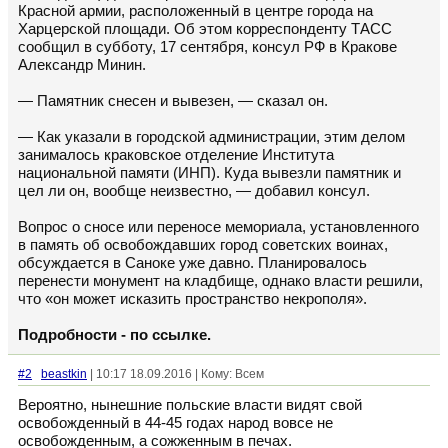
Красной армии, расположенный в центре города на
Харцерской площади. Об этом корреспонденту ТАСС
сообщил в субботу, 17 сентября, консул РФ в Кракове
Александр Минин.
— Памятник снесен и вывезен, — сказал он.
— Как указали в городской администрации, этим делом
занималось краковское отделение Института
национальной памяти (ИНП). Куда вывезли памятник и
цел ли он, вообще неизвестно, — добавил консул.
Вопрос о сносе или переносе мемориала, установленного
в память об освобождавших город советских воинах,
обсуждается в Саноке уже давно. Планировалось
перенести монумент на кладбище, однако власти решили,
что «он может исказить пространство некрополя».
Подробности - по ссылке.
#2
beastkin
| 10:17 18.09.2016 | Кому: Всем
Вероятно, нынешние польские власти видят свой
освобожденный в 44-45 годах народ вовсе не
освобожденным, а сожженным в печах.