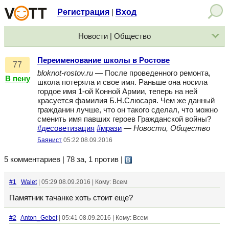
Регистрация
Вход
|
Новости | Общество
Переименование школы в Ростове
77
bloknot-rostov.ru
— После проведенного ремонта,
В пену
школа потеряла и свое имя. Раньше она носила
гордое имя 1-ой Конной Армии, теперь на ней
красуется фамилия Б.Н.Слюсаря. Чем же данный
гражданин лучше, что он такого сделал, что можно
сменить имя павших героев Гражданской войны?
#десоветизация
#мрази
—
Новости, Общество
Баянист
05:22 08.09.2016
5 комментариев | 78 за, 1 против
|
#1
Walet
| 05:29 08.09.2016 | Кому: Всем
Памятник тачанке хоть стоит еще?
#2
Anton_Gebet
| 05:41 08.09.2016 | Кому: Всем