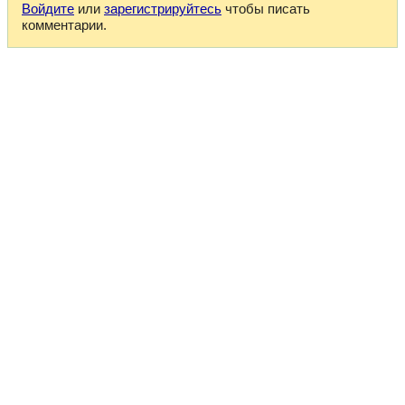
Войдите
или
зарегистрируйтесь
чтобы писать
комментарии.