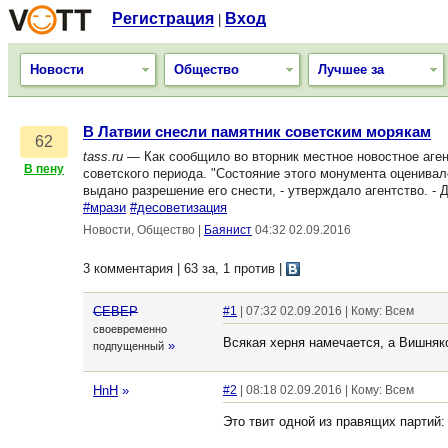
Регистрация
Вход
|
Новости
Общество
Лучшее за
В Латвии снесли памятник советским морякам
62
tass.ru
— Как сообщило во вторник местное новостное аге
В пену
советского периода. "Состояние этого монумента оценивал
выдано разрешение его снести, - утверждало агентство. -
#мрази
#десоветизация
Новости, Общество
|
Баянист
04:32 02.09.2016
3 комментария | 63 за, 1 против
|
CEBEP
#1
| 07:32 02.09.2016 | Кому: Всем
своевременно
Всякая херня намечается, а Вишняко
»
подпущенный
HnH
»
#2
| 08:18 02.09.2016 | Кому: Всем
Это твит одной из правящих партий