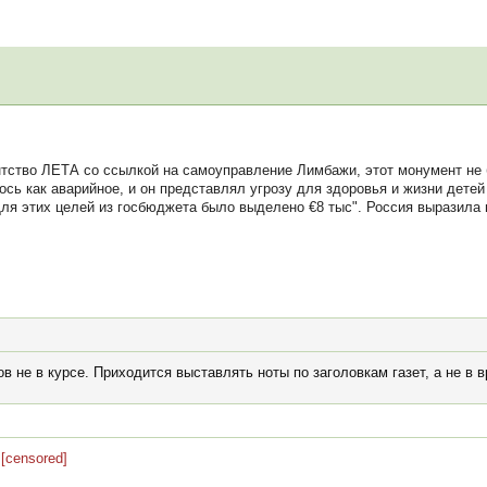
нтство ЛЕТА со ссылкой на самоуправление Лимбажи, этот монумент не 
ось как аварийное, и он представлял угрозу для здоровья и жизни дет
 Для этих целей из госбюджета было выделено €8 тыс". Россия выразила 
в не в курсе. Приходится выставлять ноты по заголовкам газет, а не в 
:
[censored]