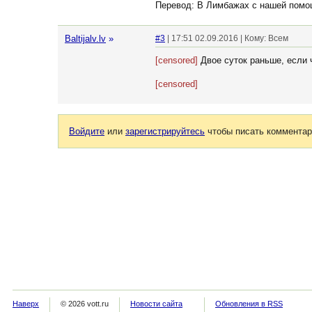
Перевод: В Лимбажах с нашей помо
Baltijalv.lv
»
#3
| 17:51 02.09.2016 | Кому: Всем
[censored]
Двое суток раньше, если 
[censored]
Войдите
или
зарегистрируйтесь
чтобы писать комментар
Наверх
© 2026 vott.ru
Новости сайта
Обновления в RSS