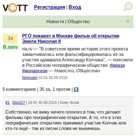
Регистрация
Вход
|
Новости | Общество
РГО покажет в Москве фильм об открытии
34
Земли Николая II
В пену
ria.ru
— "В советское время история этого проекта
замалчивалась или фальсифицировалась из-за
участия адмирала Александр Колчака", — пояснили
в Российском географическом обществе.
#мрази
#монархизм
—
Новости, Общество
Nimrodel
16:34 30.08.2016
5 комментариев | 35 за, 1 против
|
#1
Dliv227
| 16:45 30.08.2016 | Кому: Всем
Собственно, не вижу ничего плохого в том, что делают
фильмы про географические открытия. А то, что в этих
географических открытиях принимал участие Колчак или
кто-то ещё - так из песни слова не выкинешь.