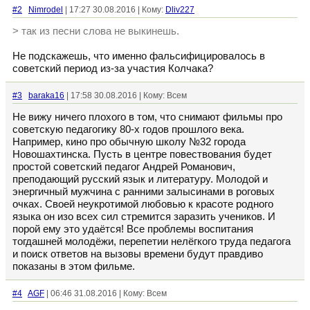
#2
Nimrodel
| 17:27 30.08.2016 | Кому:
Dliv227
> так из песни слова не выкинешь.
Не подскажешь, что именно фальсифицировалось в
советский период из-за участия Колчака?
#3
baraka16
| 17:58 30.08.2016 | Кому: Всем
Не вижу ничего плохого в том, что снимают фильмы про
советскую педагогику 80-х годов прошлого века.
Например, кино про обычную школу №32 города
Новошахтинска. Пусть в центре повествования будет
простой советский педагог Андрей Романович,
преподающий русский язык и литературу. Молодой и
энергичный мужчина с ранними залысинами в роговых
очках. Своей неукротимой любовью к красоте родного
языка он изо всех сил стремится заразить учеников. И
порой ему это удаётся! Все проблемы воспитания
тогдашней молодёжи, перепетии нелёгкого труда педагога
и поиск ответов на вызовы времени будут правдиво
показаны в этом фильме.
#4
AGF
| 06:46 31.08.2016 | Кому: Всем