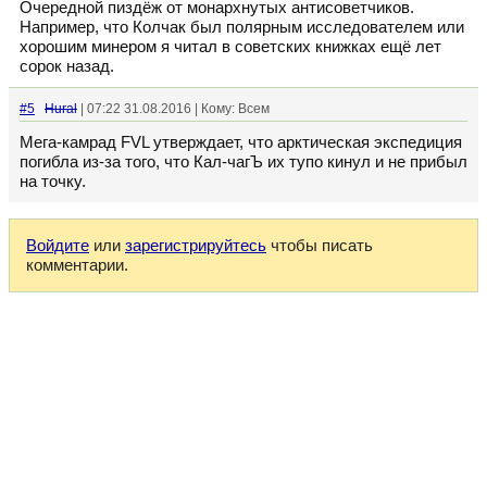
Очередной пиздёж от монархнутых антисоветчиков.
Например, что Колчак был полярным исследователем или
хорошим минером я читал в советских книжках ещё лет
сорок назад.
#5
Hural
| 07:22 31.08.2016 | Кому: Всем
Мега-камрад FVL утверждает, что арктическая экспедиция
погибла из-за того, что Кал-чагЪ их тупо кинул и не прибыл
на точку.
Войдите
или
зарегистрируйтесь
чтобы писать
комментарии.