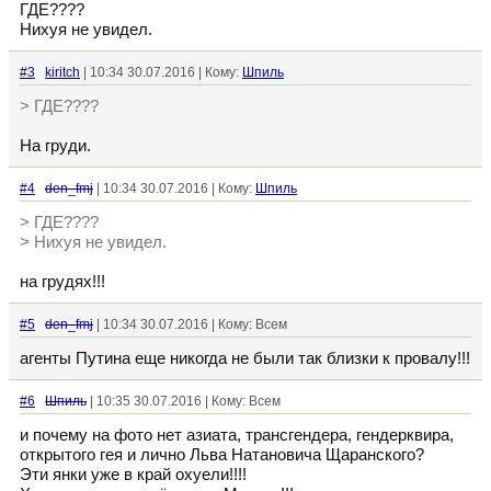
ГДЕ????
Нихуя не увидел.
#3
kiritch
| 10:34 30.07.2016 | Кому:
Шпиль
> ГДЕ????
На груди.
#4
den_fmj
| 10:34 30.07.2016 | Кому:
Шпиль
> ГДЕ????
> Нихуя не увидел.
на грудях!!!
#5
den_fmj
| 10:34 30.07.2016 | Кому: Всем
агенты Путина еще никогда не были так близки к провалу!!!
#6
Шпиль
| 10:35 30.07.2016 | Кому: Всем
и почему на фото нет азиата, трансгендера, гендерквира,
открытого гея и лично Льва Натановича Щаранского?
Эти янки уже в край охуели!!!!