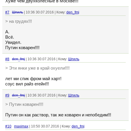
Хуже чем двухколёсные в Москве!!!
#7
Шпиль
| 10:36 30.07.2016 | Кому:
den_fmj
> на грудях!!!
А.
Всё.
Увидел.
Путин коварен!!!!
#8
den_fmj
| 10:36 30.07.2016 | Кому:
Шпиль
> Эти янки уже в край охуели!!!!
лет ми спик фром май харт!
соус вил райз егейн!!!
#9
den_fmj
| 10:36 30.07.2016 | Кому:
Шпиль
> Путин коварен!!!!
Путин он как раствор, так же коварен и непобедим!!!
#10
maximax
| 10:50 30.07.2016 | Кому:
den_fmj