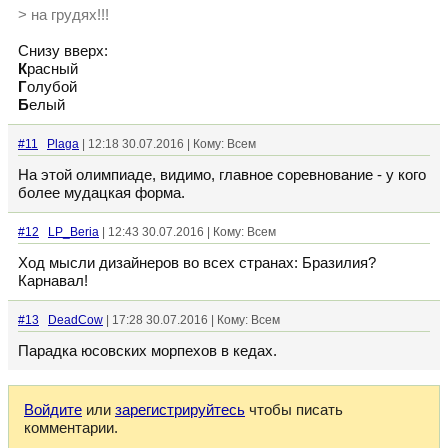
> на грудях!!!
Снизу вверх:
К
расный
Г
олубой
Б
елый
#11
Plaga
| 12:18 30.07.2016 | Кому: Всем
На этой олимпиаде, видимо, главное соревнование - у кого
более мудацкая форма.
#12
LP_Beria
| 12:43 30.07.2016 | Кому: Всем
Ход мысли дизайнеров во всех странах: Бразилия?
Карнавал!
#13
DeadCow
| 17:28 30.07.2016 | Кому: Всем
Парадка юсовских морпехов в кедах.
Войдите
или
зарегистрируйтесь
чтобы писать
комментарии.