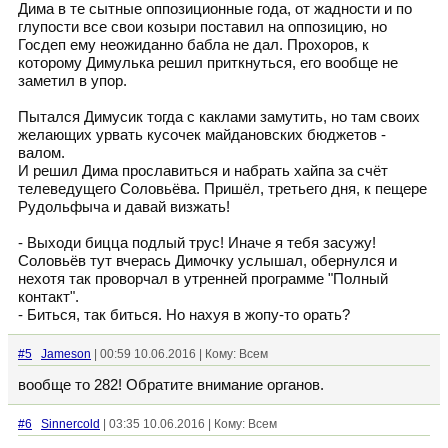
Дима в те сытные оппозиционные года, от жадности и по
глупости все свои козыри поставил на оппозицию, но
Госдеп ему неожиданно бабла не дал. Прохоров, к
которому Димулька решил приткнуться, его вообще не
заметил в упор.
Пытался Димусик тогда с каклами замутить, но там своих
желающих урвать кусочек майдановских бюджетов -
валом.
И решил Дима прославиться и набрать хайпа за счёт
телеведущего Соловьёва. Пришёл, третьего дня, к пещере
Рудольфыча и давай визжать!
- Выходи бицца подлый трус! Иначе я тебя засужу!
Соловьёв тут вчерась Димочку услышал, обернулся и
нехотя так проворчал в утренней программе "Полный
контакт".
- Биться, так биться. Но нахуя в жопу-то орать?
#5
Jameson
| 00:59 10.06.2016 | Кому: Всем
вообще то 282! Обратите внимание органов.
#6
Sinnercold
| 03:35 10.06.2016 | Кому: Всем