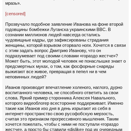
мразь».
[censored]
Прозвучало подобное заявление Иванова на фоне второй
годовщины бомбежки Луганска украинскими ВВС. В
сознании миллионов людей навсегда остались
чудовищные кадры, где зафиксированы страдания
женщины, которой взрывом оторвало ноги. Хочется в связи
с этим задать вопрос Дмитрию Иванову, что он
подразумевает под своими словами «гораздо жестче»?
Может быть, этот молодой человек не понаслышке знает о
предсмертных муках, о том, как фосфорные снаряды
выжигают все живое, превращая в пепел ни в чем
неповинных людей?
Иванов производит впечатление холеного, наглого, дурно
воспитанного человека, не способного ответить за свои
слова. Яркий пример сторонника Алексея Навального,
которого видеоблогер всесторонне поддерживает. Именно
такие как Иванов изо дня в день изрыгают из себя в
интернет-пространство свою русофобскую мерзость,
считая это признаком прогрессивного мышления. Таким
хочется пожелать, чтобы с ними не поступали «гораздо
жестче», а просто бы ставили «dislike» под их очередным