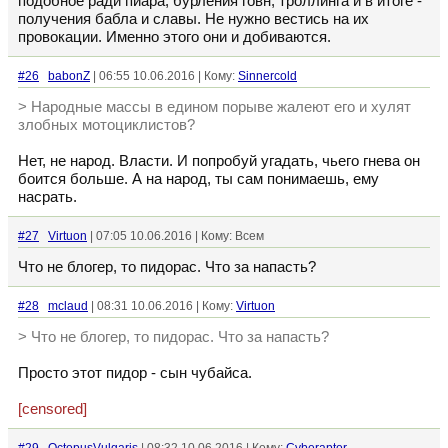
подобное ради пиара, бурления говн, троллинга и в итоге -
получения бабла и славы. Не нужно вестись на их
провокации. Именно этого они и добиваются.
#26
babonZ
| 06:55 10.06.2016 | Кому:
Sinnercold
> Народные массы в едином порыве жалеют его и хулят
злобных мотоциклистов?
Нет, не народ. Власти. И попробуй угадать, чьего гнева он
боится больше. А на народ, ты сам понимаешь, ему
насрать.
#27
Virtuon
| 07:05 10.06.2016 | Кому: Всем
Что не блогер, то пидорас. Что за напасть?
#28
mclaud
| 08:31 10.06.2016 | Кому:
Virtuon
> Что не блогер, то пидорас. Что за напасть?
Просто этот пидор - сын чубайса.
[censored]