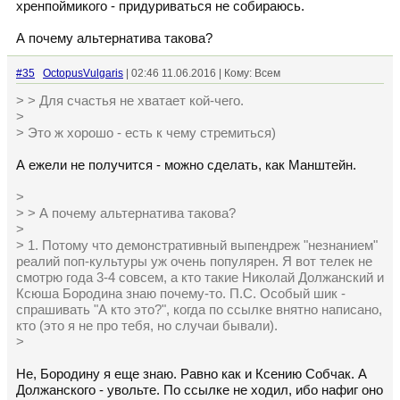
хренпоймикого - придуриваться не собираюсь.
А почему альтернатива такова?
#35
OctopusVulgaris
| 02:46 11.06.2016 | Кому: Всем
> > Для счастья не хватает кой-чего.
>
> Это ж хорошо - есть к чему стремиться)
А ежели не получится - можно сделать, как Манштейн.
>
> > А почему альтернатива такова?
>
> 1. Потому что демонстративный выпендреж "незнанием"
реалий поп-культуры уж очень популярен. Я вот телек не
смотрю года 3-4 совсем, а кто такие Николай Должанский и
Ксюша Бородина знаю почему-то. П.С. Особый шик -
спрашивать "А кто это?", когда по ссылке внятно написано,
кто (это я не про тебя, но случаи бывали).
>
Не, Бородину я еще знаю. Равно как и Ксению Собчак. А
Должанского - увольте. По ссылке не ходил, ибо нафиг оно