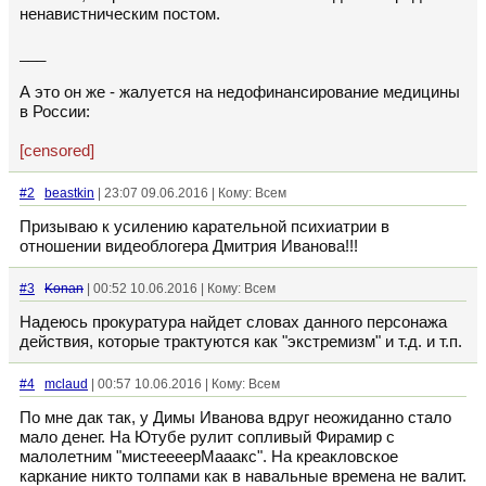
ненавистническим постом.
___
А это он же - жалуется на недофинансирование медицины
в России:
[censored]
#2
beastkin
| 23:07 09.06.2016 | Кому: Всем
Призываю к усилению карательной психиатрии в
отношении видеоблогера Дмитрия Иванова!!!
#3
Konan
| 00:52 10.06.2016 | Кому: Всем
Надеюсь прокуратура найдет словах данного персонажа
действия, которые трактуются как "экстремизм" и т.д. и т.п.
#4
mclaud
| 00:57 10.06.2016 | Кому: Всем
По мне дак так, у Димы Иванова вдруг неожиданно стало
мало денег. На Ютубе рулит сопливый Фирамир с
малолетним "мистеееерМааакс". На креакловское
каркание никто толпами как в навальные времена не валит.