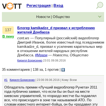
Регистрация
Вход
|
Новости | Общество
Блогер kamikadze_d призвал к истреблению
137
жителей Донбасса
В пену
cont.ws
— Популярный (российский) видеоблогер
Дмитрий Иванов, более известный под псевдонимом
kamikadze_d, призвал к усилению карательных мер
в отношении жителей народных республик
Донбасса.
#Мрази
—
Новости, Общество
Кирилл Борисенко
23:01 09.06.2016
35 комментариев | 138 за, 1 против
|
#1
Кирилл Борисенко
| 23:06 09.06.2016 | Кому: Всем
Обладатель премии «Лучший видеоблогер Рунета» 2011
года публично заявил, что если бы он был на месте
киевских управителей, то «гораздо жестче бы подавлял
все, что происходит» в зоне так называемой АТО. По
словам известного интернет-бойца, он бы «раздавил эту