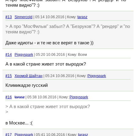
теням видно"? :)
#13
Sinnercold
| 05:14 10.06.2016 | Кому:
tarasz
> А про "МосФильм" забыл? А "Безруков"? А "рендер" и "по
теням видно"? :)
Даже идиоты - и те не все верят в такое ))
#14
Piggyspark
| 05:20 10.06.2016 | Кому: Всем
А в какой стране живет этот выродок?
#15
Хромой Шайтан
| 05:24 10.06.2016 | Кому:
Piggyspark
Климикадзе гусский
#16
tarasz
| 05:38 10.06.2016 | Кому:
Piggyspark
> А в какой стране живет этот выродок?
>
в Москве... :(
#17
Piggyspark
| 05:41 10.06.2016 | Кому:
tarasz