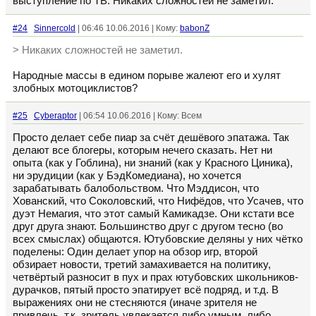
выступление по ТВ. Никаких сложностей не заметил.
#24
Sinnercold
| 06:46 10.06.2016 | Кому:
babonZ
> Никаких сложностей не заметил.
Народные массы в едином порыве жалеют его и хулят
злобных мотоциклистов?
#25
Cyberaptor
| 06:54 10.06.2016 | Кому: Всем
Просто делает себе пиар за счёт дешёвого эпатажа. Так
делают все блогеры, которым нечего сказать. Нет ни
опыта (как у Гоблина), ни знаний (как у Красного Циника),
ни эрудиции (как у БэдКомедиана), но хочется
зарабатывать балобольством. Что Мэддисон, что
Хованский, что Соколовский, что Нифёдов, что Усачев, что
дуэт Немагия, что этот самый Камикадзе. Они кстати все
друг друга знают. Большинство друг с другом тесно (во
всех смыслах) общаются. Ютубовские деляны у них чётко
поделены: Один делает упор на обзор игр, второй
обзирает новости, третий замахивается на политику,
четвёртый разносит в пух и прах ютубовских школьников-
дурачков, пятый просто эпатирует всё подряд, и т.д. В
выражениях они не стесняются (иначе зрителя не
привлечь, т.к. зритель увлекается либо умным, либо