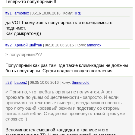
Теперь-то популярный!!!
#21
armorfox
| 06:16 10.06.2016 | Кому:
RRB
да VOTT кому хошь популярность и посещаемость
поднимет.
Как домкратом)))
#22
Хромой Шайтан
| 06:16 10.06.2016 | Кому:
armorfox
> популярный???
Популярный как раз там, где такие климикадзы не должны
быть популярны. Среди подрастающего поколения.
#23
babonZ
| 06:35 10.06.2016 | Кому:
Sinnercold
> Понятно, что наебать органы не получится. А вот
проехать по ушам общественности - запросто. И если
приземлят за текстовые высеры, всегда можно поорать
про лютующий кровавый режим и подставу со стороны
чекистской гебни. С видео же провернуть такой трюк уже
сложнее :)
Вспоминается смешной кандидат в крапиве и его