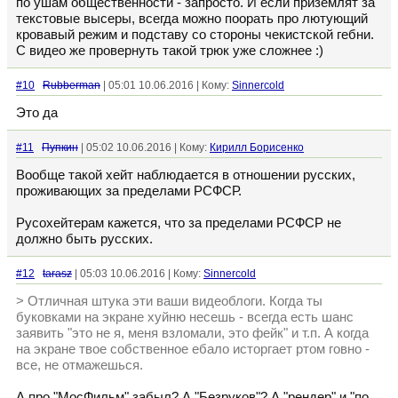
по ушам общественности - запросто. И если приземлят за
текстовые высеры, всегда можно поорать про лютующий
кровавый режим и подставу со стороны чекистской гебни.
С видео же провернуть такой трюк уже сложнее :)
#10
Rubberman
| 05:01 10.06.2016 | Кому:
Sinnercold
Это да
#11
Пупкин
| 05:02 10.06.2016 | Кому:
Кирилл Борисенко
Вообще такой хейт наблюдается в отношении русских,
проживающих за пределами РСФСР.
Русохейтерам кажется, что за пределами РСФСР не
должно быть русских.
#12
tarasz
| 05:03 10.06.2016 | Кому:
Sinnercold
> Отличная штука эти ваши видеоблоги. Когда ты
буковками на экране хуйню несешь - всегда есть шанс
заявить "это не я, меня взломали, это фейк" и т.п. А когда
на экране твое собственное ебало исторгает ртом говно -
все, не отмажешься.
А про "МосФильм" забыл? А "Безруков"? А "рендер" и "по