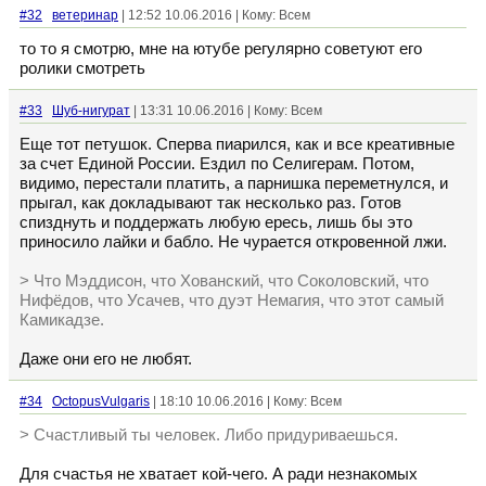
#32
ветеринар
| 12:52 10.06.2016 | Кому: Всем
то то я смотрю, мне на ютубе регулярно советуют его
ролики смотреть
#33
Шуб-нигурат
| 13:31 10.06.2016 | Кому: Всем
Еще тот петушок. Сперва пиарился, как и все креативные
за счет Единой России. Ездил по Селигерам. Потом,
видимо, перестали платить, а парнишка переметнулся, и
прыгал, как докладывают так несколько раз. Готов
спизднуть и поддержать любую ересь, лишь бы это
приносило лайки и бабло. Не чурается откровенной лжи.
> Что Мэддисон, что Хованский, что Соколовский, что
Нифёдов, что Усачев, что дуэт Немагия, что этот самый
Камикадзе.
Даже они его не любят.
#34
OctopusVulgaris
| 18:10 10.06.2016 | Кому: Всем
> Счастливый ты человек. Либо придуриваешься.
Для счастья не хватает кой-чего. А ради незнакомых