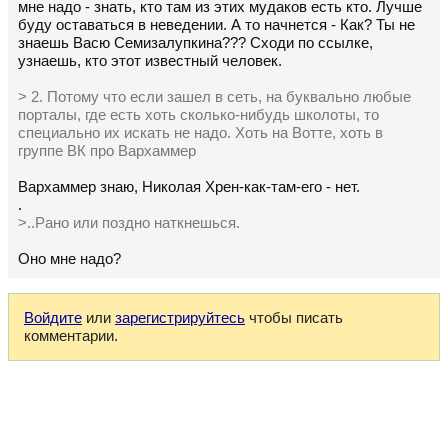
мне надо - знать, кто там из этих мудаков есть кто. Лучше
буду оставаться в неведении. А то начнется - Как? Ты не
знаешь Васю Семизалупкина??? Сходи по ссылке,
узнаешь, кто этот известный человек.
> 2. Потому что если зашел в сеть, на буквально любые
порталы, где есть хоть сколько-нибудь школоты, то
специально их искать не надо. Хоть на Вотте, хоть в
группе ВК про Вархаммер
Вархаммер знаю, Николая Хрен-как-там-его - нет.
.
>..Рано или поздно наткнешься.
Оно мне надо?
Войдите
или
зарегистрируйтесь
чтобы писать
комментарии.