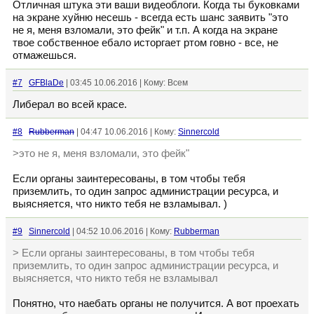
Отличная штука эти ваши видеоблоги. Когда ты буковками
на экране хуйню несешь - всегда есть шанс заявить "это
не я, меня взломали, это фейк" и т.п. А когда на экране
твое собственное ебало исторгает ртом говно - все, не
отмажешься.
#7
GFBlaDe
| 03:45 10.06.2016 | Кому: Всем
Либерал во всей красе.
#8
Rubberman
| 04:47 10.06.2016 | Кому:
Sinnercold
>это не я, меня взломали, это фейк"
Если органы заинтересованы, в том чтобы тебя
приземлить, то один запрос администрации ресурса, и
выясняется, что никто тебя не взламывал. )
#9
Sinnercold
| 04:52 10.06.2016 | Кому:
Rubberman
> Если органы заинтересованы, в том чтобы тебя
приземлить, то один запрос администрации ресурса, и
выясняется, что никто тебя не взламывал
Понятно, что наебать органы не получится. А вот проехать