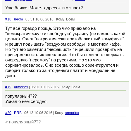
Уже ближе. Может адресок кто знает?
#18
uecm
| 05:51 10.06.2016 | Кому: Всем
Тут всё гораздо проще. Это чмо приехало на
"демократическую и свободную" украину (не важно с какой
целью). Одел "патриотически жовтоблакитный камуфляж"
и решил подышать "воздухом свободы" в местном кафе.
Но тут его заметили "нефашисты" и решили проверить на
приверженность их идеологии. Что бы если чего одержать
очередную "перемогу" на русскими. Но это чмо
сориентировалось. Оно всегда хорошо ориентируется и
говорит только то за что деньги платят и мондюлей не
дают.
#19
armorfox
| 06:01 10.06.2016 | Кому: Всем
популярный???
Узнал о нем сегодня.
#20
RRB
| 06:13 10.06.2016 | Кому:
armorfox
> популярный???