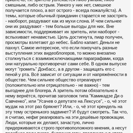
смешным, либо острым. Умного у них нет, смешное
получается плохо, а вот острого - всегда пожалуйста). А
темы, которые обычный гражданин старается не заострять
- наоборот, раздувают как из мухи слона. И чем сильнее
они их раздувают - тем больше выгоды для них. Вне
зависимости, поддерживает их зритель, или наоборот -
вспыхивает ненавистью. Цель достигнута, пиар получен,
просмотры взлетают до небес. Бабло капает. Деньги не
пахнут. Самое интересное, что если поизучать разные
выступления этих видеоблогеров, то можно внезапно
столкнуться с взаимоисключающими параграфами, когда
они натурально противоречат сами себе. В одном выпуске
могут "громить" Донбасс, а в другом - защищать его с
пеной у рта. Всё зависит от ситуации и от напряжённости в
обществе. Чем сильнее общество отреагирует
(положительно или отрицательно - не важно) - тем
выгоднее для блогера. А зритель потом обязательно к
нему вернётся, прочитав заголовок типа "Камикадзе Ди о
Савченко", или "Усачев о депутате на Лексусе", - о, чё этот
мудак на этот раз брякнет? Или, - о, чё этот крендель на
эту тему остренького задвинет? И будут смотреть. Так что,
я считаю, нефиг реагировать на эти дешёвые провокации.
Люди, которые их делают, зачастую, лично
придерживаются строго противоположного мнения, а несут