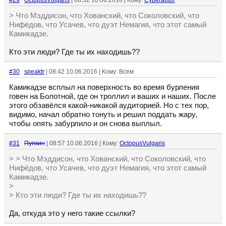
#29
OctopusVulgaris
| 08:32 10.06.2016 | Кому:
Cyberaptor
> Что Мэддисон, что Хованский, что Соколовский, что
Нифёдов, что Усачев, что дуэт Немагия, что этот самый
Камикадзе.
Кто эти люди? Где ты их находишь??
#30
speaktr
| 08:42 10.06.2016 | Кому: Всем
Камикадзе всплыл на поверхность во время бурления
говен на Болотной, где он троллил и ваших и наших. После
этого обзавёлся какой-никакой аудиторией. Но с тех пор,
видимо, начал обратно тонуть и решил поддать жару,
чтобы опять забурлило и он снова выплыл.
#31
Пупкин
| 08:57 10.06.2016 | Кому:
OctopusVulgaris
> > Что Мэддисон, что Хованский, что Соколовский, что
Нифёдов, что Усачев, что дуэт Немагия, что этот самый
Камикадзе.
>
> Кто эти люди? Где ты их находишь??
Да, откуда это у него такие ссылки?