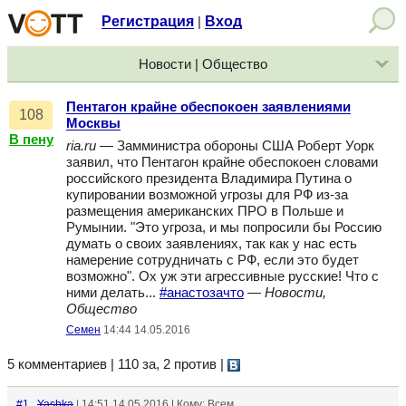
Регистрация
Вход
|
Новости | Общество
Пентагон крайне обеспокоен заявлениями
108
Москвы
В пену
ria.ru
— Замминистра обороны США Роберт Уорк
заявил, что Пентагон крайне обеспокоен словами
российского президента Владимира Путина о
купировании возможной угрозы для РФ из-за
размещения американских ПРО в Польше и
Румынии. "Это угроза, и мы попросили бы Россию
думать о своих заявлениях, так как у нас есть
намерение сотрудничать с РФ, если это будет
возможно". Ох уж эти агрессивные русские! Что с
ними делать...
#анастозачто
—
Новости,
Общество
Семен
14:44 14.05.2016
5 комментариев | 110 за, 2 против
|
#1
Yashka
| 14:51 14.05.2016 | Кому: Всем