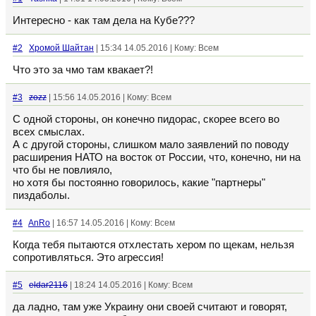
Интересно - как там дела на Кубе???
#2
Хромой Шайтан
| 15:34 14.05.2016 | Кому: Всем
Что это за чмо там квакает?!
#3
zozz
| 15:56 14.05.2016 | Кому: Всем
С одной стороны, он конечно пидорас, скорее всего во
всех смыслах.
А с другой стороны, слишком мало заявлений по поводу
расширения НАТО на восток от России, что, конечно, ни на
что бы не повлияло,
но хотя бы постоянно говорилось, какие "партнеры"
пиздаболы.
#4
AnRo
| 16:57 14.05.2016 | Кому: Всем
Когда тебя пытаются отхлестать хером по щекам, нельзя
сопротивляться. Это агрессия!
#5
eldar2116
| 18:24 14.05.2016 | Кому: Всем
да ладно, там уже Украину они своей считают и говорят,