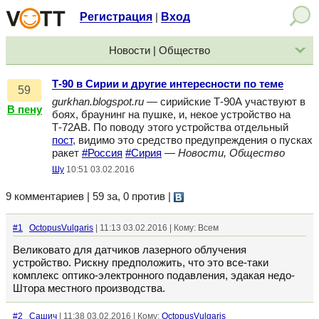
Регистрация
Вход
|
Новости | Общество
Т-90 в Сирии и другие интересности по теме
59
gurkhan.blogspot.ru
— сирийские Т-90А участвуют в
В пену
боях, браунинг на пушке, и, некое устройство на
Т-72АВ. По поводу этого устройства отдельный
пост
, видимо это средство предупреждения о пусках
ракет
#Россия
#Сирия
—
Новости, Общество
Шу
10:51 03.02.2016
9 комментариев | 59 за, 0 против
|
#1
OctopusVulgaris
| 11:13 03.02.2016 | Кому: Всем
Великовато для датчиков лазерного облучения
устройство. Рискну предположить, что это все-таки
комплекс оптико-электронного подавления, эдакая недо-
Штора местного производства.
#2
Сашич
| 11:38 03.02.2016 | Кому:
OctopusVulgaris