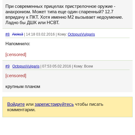
При современных прицелах пристрелочное оружие -
анахронизм. Может типа еще один спаренный? 12.7
впридачу к ПКТ. Хотя именно М2 вызывает недоумение.
Ладно бы ДШК или НСВТ.
#8
Aleks3
| 14:18 03.02.2016 | Кому:
OctopusVulgaris
Напомнило:
[censored]
#9
OctopusVulgaris
| 07:53 05.02.2016 | Кому: Всем
[censored]
крупным планом
Войдите
или
зарегистрируйтесь
чтобы писать
комментарии.