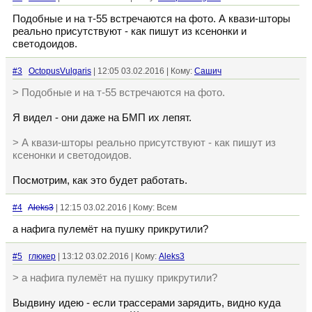
Подобные и на т-55 встречаются на фото. А квази-шторы
реально присутствуют - как пишут из ксенонки и
светодоидов.
#3
OctopusVulgaris
| 12:05 03.02.2016 | Кому:
Сашич
> Подобные и на т-55 встречаются на фото.
Я видел - они даже на БМП их лепят.
> А квази-шторы реально присутствуют - как пишут из
ксенонки и светодоидов.
Посмотрим, как это будет работать.
#4
Aleks3
| 12:15 03.02.2016 | Кому: Всем
а нафига пулемёт на пушку прикрутили?
#5
глюкер
| 13:12 03.02.2016 | Кому:
Aleks3
> а нафига пулемёт на пушку прикрутили?
Выдвину идею - если трассерами зарядить, видно куда