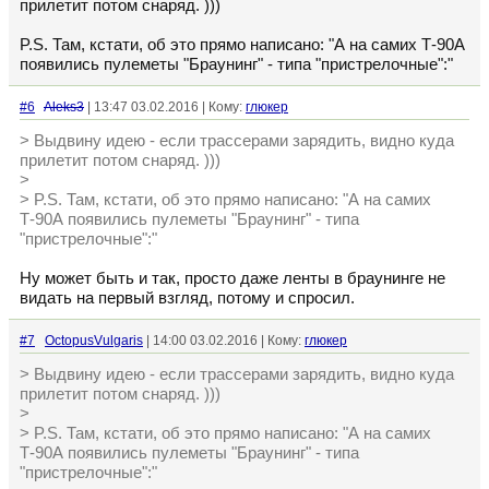
прилетит потом снаряд. )))
P.S. Там, кстати, об это прямо написано: "А на самих Т-90А
появились пулеметы "Браунинг" - типа "пристрелочные":"
#6
Aleks3
| 13:47 03.02.2016 | Кому:
глюкер
> Выдвину идею - если трассерами зарядить, видно куда
прилетит потом снаряд. )))
>
> P.S. Там, кстати, об это прямо написано: "А на самих
Т-90А появились пулеметы "Браунинг" - типа
"пристрелочные":"
Ну может быть и так, просто даже ленты в браунинге не
видать на первый взгляд, потому и спросил.
#7
OctopusVulgaris
| 14:00 03.02.2016 | Кому:
глюкер
> Выдвину идею - если трассерами зарядить, видно куда
прилетит потом снаряд. )))
>
> P.S. Там, кстати, об это прямо написано: "А на самих
Т-90А появились пулеметы "Браунинг" - типа
"пристрелочные":"