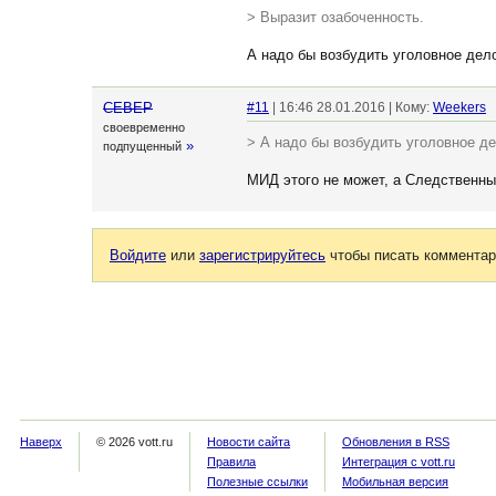
> Выразит озабоченность.
А надо бы возбудить уголовное дело
CEBEP
#11
| 16:46 28.01.2016 | Кому:
Weekers
своевременно
> А надо бы возбудить уголовное де
»
подпущенный
МИД этого не может, а Следственны
Войдите
или
зарегистрируйтесь
чтобы писать комментар
Наверх
© 2026 vott.ru
Новости сайта
Обновления в RSS
Правила
Интеграция с vott.ru
Полезные ссылки
Мобильная версия