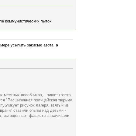
осле коммунистических пыток
амере усыпить закисью азота, а
х местных пособников, - пишет газета.
ется "Расширенная полицейская тюрьма
публикует рисунок лагеря, взятый из
врачи" ставили опыты над детьми -
их, истощенных, фашисты выкачивали