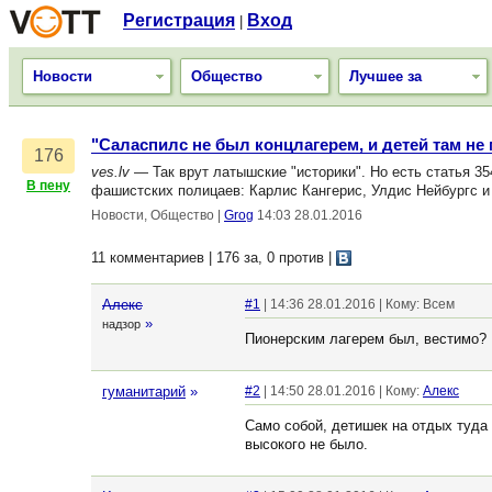
Регистрация
Вход
|
Новости
Общество
Лучшее за
"Саласпилс не был концлагерем, и детей там не
176
ves.lv
— Так врут латышские "историки". Но есть статья 3
В пену
фашистских полицаев: Карлис Кангерис, Улдис Нейбургс и
Новости, Общество
|
Grog
14:03 28.01.2016
11 комментариев | 176 за, 0 против
|
Алекс
#1
| 14:36 28.01.2016 | Кому: Всем
»
надзор
Пионерским лагерем был, вестимо?
гуманитарий
»
#2
| 14:50 28.01.2016 | Кому:
Алекс
Само собой, детишек на отдых туда 
высокого не было.