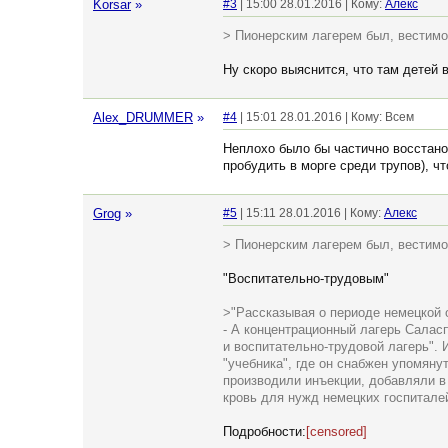
Korsar
»
#3
| 15:00 28.01.2016 | Кому:
Алекс
> Пионерским лагерем был, вестим
Ну скоро выяснится, что там детей 
Alex_DRUMMER
»
#4
| 15:01 28.01.2016 | Кому: Всем
Неплохо было бы частично восстанов
пробудить в морге среди трупов), ч
Grog
»
#5
| 15:11 28.01.2016 | Кому:
Алекс
> Пионерским лагерем был, вестим
"Воспитательно-трудовым"
>"Рассказывая о периоде немецкой о
- А концентрационный лагерь Салас
и воспитательно-трудовой лагерь". 
"учебника", где он снабжен упомян
производили инъекции, добавляли 
кровь для нужд немецких госпиталей
Подробности:
[censored]