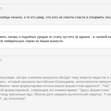
о?
вообще лечили, а те кто умер, это кого не смогли спасти и откормить п
ить лагерь и подобных уродов по этапу пустить (в идеале - в газовой к
тоб либеральную херню из башки вынесло.
о?
ккупации, авторы учебника аккуратно обходят тему зверств нацистов и и
пилс, который называли балтийским Освенцимом, интеллигентно имену
Именно такие формулировки использовали фашистские идеологи". "Час" 
утой формулировкой, сопроводив его комментарием: "Здесь фашистские "
в пищу различные яды. Многие дети умирали мучительной смертью. У н
 - до полулитра".