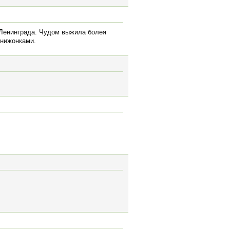
з Ленинграда. Чудом выжила болея
книжонками.