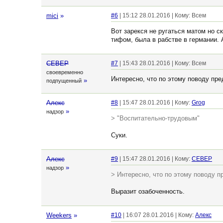
mici
»
#6
| 15:12 28.01.2016 | Кому: Всем
Вот зарекся не ругаться матом но с
тифом, была в рабстве в германии. 
CEBEP
#7
| 15:43 28.01.2016 | Кому: Всем
своевременно
Интересно, что по этому поводу пр
»
подпущенный
Алекс
#8
| 15:47 28.01.2016 | Кому:
Grog
»
надзор
> "Воспитательно-трудовым"
Суки.
Алекс
#9
| 15:47 28.01.2016 | Кому:
CEBEP
»
надзор
> Интересно, что по этому поводу 
Выразит озабоченность.
Weekers
»
#10
| 16:07 28.01.2016 | Кому:
Алекс