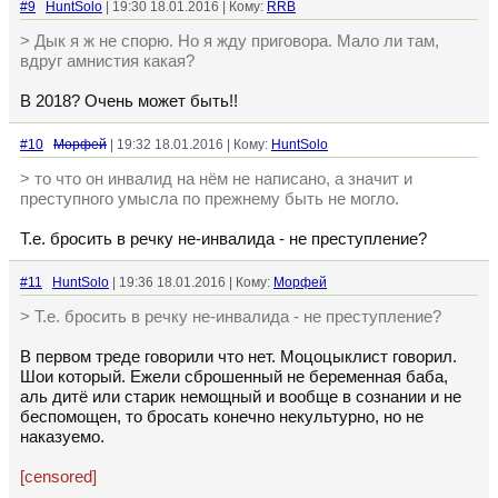
#9
HuntSolo
| 19:30 18.01.2016 | Кому:
RRB
> Дык я ж не спорю. Но я жду приговора. Мало ли там,
вдруг амнистия какая?
В 2018? Очень может быть!!
#10
Морфей
| 19:32 18.01.2016 | Кому:
HuntSolo
> то что он инвалид на нём не написано, а значит и
преступного умысла по прежнему быть не могло.
Т.е. бросить в речку не-инвалида - не преступление?
#11
HuntSolo
| 19:36 18.01.2016 | Кому:
Морфей
> Т.е. бросить в речку не-инвалида - не преступление?
В первом треде говорили что нет. Моцоцыклист говорил.
Шои который. Ежели сброшенный не беременная баба,
аль дитё или старик немощный и вообще в сознании и не
беспомощен, то бросать конечно некультурно, но не
наказуемо.
[censored]