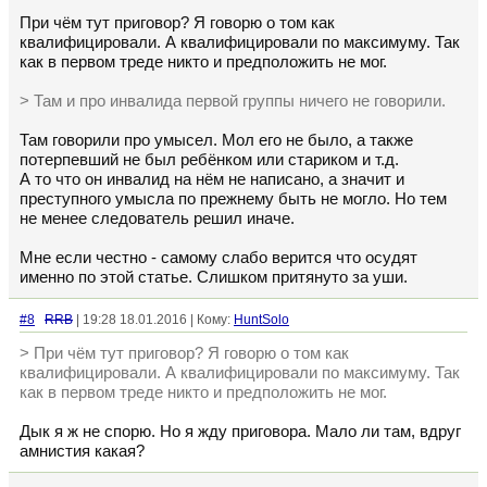
При чём тут приговор? Я говорю о том как
квалифицировали. А квалифицировали по максимуму. Так
как в первом треде никто и предположить не мог.
> Там и про инвалида первой группы ничего не говорили.
Там говорили про умысел. Мол его не было, а также
потерпевший не был ребёнком или стариком и т.д.
А то что он инвалид на нём не написано, а значит и
преступного умысла по прежнему быть не могло. Но тем
не менее следователь решил иначе.
Мне если честно - самому слабо верится что осудят
именно по этой статье. Слишком притянуто за уши.
#8
RRB
| 19:28 18.01.2016 | Кому:
HuntSolo
> При чём тут приговор? Я говорю о том как
квалифицировали. А квалифицировали по максимуму. Так
как в первом треде никто и предположить не мог.
Дык я ж не спорю. Но я жду приговора. Мало ли там, вдруг
амнистия какая?