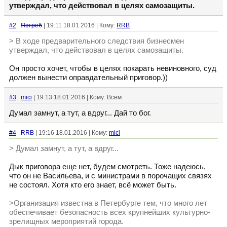
утверждал, что действовал в целях самозащиты.
#2
Ястреб
| 19:11 18.01.2016 | Кому:
RRB
> В ходе предварительного следствия бизнесмен
утверждал, что действовал в целях самозащиты.
Он просто хочет, чтобы в целях покарать невиновного, суд
должен вынести оправдательный приговор.))
#3
mici
| 19:13 18.01.2016 | Кому: Всем
Думал замнут, а тут, а вдруг... Дай то бог.
#4
RRB
| 19:16 18.01.2016 | Кому:
mici
> Думал замнут, а тут, а вдруг...
Дык приговора еще нет, будем смотреть. Тоже надеюсь,
что он не Васильева, и с министрами в порочащих связях
не состоял. Хотя кто его знает, всё может быть.
>Организация известна в Петербурге тем, что много лет
обеспечивает безопасность всех крупнейших культурно-
зрелищных мероприятий города.