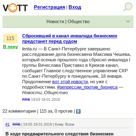
Регистрация
Вход
|
Новости | Общество
Сбросивший в канал инвалида бизнесмен
115
предстанет перед судом
В пену
lenta.ru
— В Санкт-Петербурге завершено
расследование дела бизнесмена Максима Чешева,
который осенью прошлого года сбросил инвалида I
группы Вячеслава Приставко в Крюков канал,
сообщает Главное следственное управление СКР
по Санкт-Петербургу в понедельник, 18 января.
Продолжение
вот этой новости
, но уже с
подробностями.
#репрессии_против_бизнеса
—
Новости, Общество
RRB
19:03 18.01.2016
22 комментария | 115 за, 0 против
|
#1
RRB
| 19:05 18.01.2016 | Кому: Всем
В ходе предварительного следствия бизнесмен