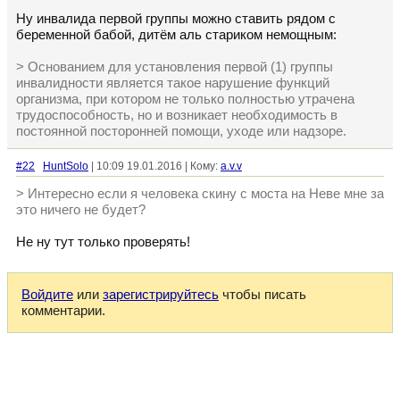
Ну инвалида первой группы можно ставить рядом с
беременной бабой, дитём аль стариком немощным:
> Основанием для установления первой (1) группы
инвалидности является такое нарушение функций
организма, при котором не только полностью утрачена
трудоспособность, но и возникает необходимость в
постоянной посторонней помощи, уходе или надзоре.
#22
HuntSolo
| 10:09 19.01.2016 | Кому:
a.v.v
> Интересно если я человека скину с моста на Неве мне за
это ничего не будет?
Не ну тут только проверять!
Войдите
или
зарегистрируйтесь
чтобы писать
комментарии.