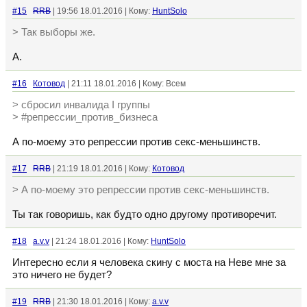
#15
RRB
| 19:56 18.01.2016 | Кому:
HuntSolo
> Так выборы же.
А.
#16
Котовод
| 21:11 18.01.2016 | Кому: Всем
> сбросил инвалида I группы
> #репрессии_против_бизнеса
А по-моему это репрессии против секс-меньшинств.
#17
RRB
| 21:19 18.01.2016 | Кому:
Котовод
> А по-моему это репрессии против секс-меньшинств.
Ты так говоришь, как будто одно другому противоречит.
#18
a.v.v
| 21:24 18.01.2016 | Кому:
HuntSolo
Интересно если я человека скину с моста на Неве мне за
это ничего не будет?
#19
RRB
| 21:30 18.01.2016 | Кому:
a.v.v