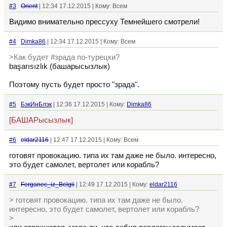
#3
Orient
| 12:34 17.12.2015 | Кому: Всем
Видимо внимательно прессуху Темнейшего смотрели!
#4
Dimka86
| 12:34 17.12.2015 | Кому: Всем
>Как будет #зрада по-турецки?
başarısızlık (башарысызлык)
Поэтому пусть будет просто "зрада".
#5
БэкИнБлэк
| 12:36 17.12.2015 | Кому:
Dimka86
[БАШАРысызлык]
#6
eldar2116
| 12:47 17.12.2015 | Кому: Всем
готовят провокацию. типа их там даже не было. интересно,
это будет самолет, вертолет или корабль?
#7
Ferganec_iz_Belgii
| 12:49 17.12.2015 | Кому:
eldar2116
> готовят провокацию. типа их там даже не было.
интересно, это будет самолет, вертолет или корабль?
>