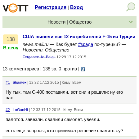
Регистрация
Вход
|
Новости | Общество
США вывели все 12 истребителей F-15 из Турции
138
news.mail.ru
— Как будет
#зрада
по-турецки? —
В пену
Новости, Общество
Ferganec_iz_Belgii
12:29 17.12.2015
13 комментариев | 138 за, 0 против
|
#1
Skaalex
| 12:32 17.12.2015 | Кому: Всем
Ну тык, там С-400 поставили, вот они и решили: ну его
нах...
#2
LoGunHi
| 12:33 17.12.2015 | Кому: Всем
палятся. завезли. свалили самолет. увезли.
есть еще вопросы, кто принимал решение свалить су?