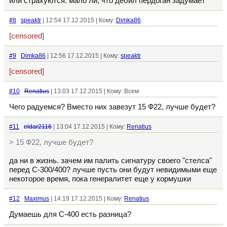
или страхуются. мало ли, что дебил пердоган задумает
#8
speaktr
| 12:54 17.12.2015 | Кому:
Dimka86
[censored]
#9
Dimka86
| 12:56 17.12.2015 | Кому:
speaktr
[censored]
#10
Renatius
| 13:03 17.12.2015 | Кому: Всем
Чего радуемся? Вместо них завезут 15 Ф22, лучше будет?
#11
eldar2116
| 13:04 17.12.2015 | Кому:
Renatius
> 15 Ф22, лучше будет?
да ни в жизнь. зачем им палить сигнатуру своего "стелса"
перед С-300/400? лучше пусть они будут невидимыми еще
некоторое время, пока генералитет еще у кормушки
#12
Maximus
| 14:19 17.12.2015 | Кому:
Renatius
Думаешь для С-400 есть разница?