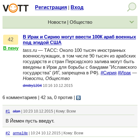
Регистрация
Вход
|
Новости | Общество
В Ирак и Сирию могут ввести 100К араб военных
42
под эгидой США
В пену
tass.ru
— ТАСС: Около 100 тысяч иностранных
военнослужащих, в том числе 90 тысяч из арабских
государств и стран Персидского залива могут быть
введены в Ирак для борьбы с бандами "Исламского
государства" (ИГ, запрещена в РФ).
#Сирия
#Ирак
—
Новости, Общество
dmitry1204
10:16 10.12.2015
6 комментариев | 42 за, 0 против
|
#1
atan
| 10:23 10.12.2015 | Кому: Всем
В Йемен пусть введут.
#2
arma1ite
| 10:24 10.12.2015 | Кому: Всем