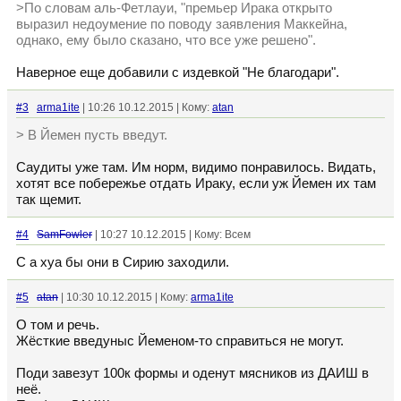
>По словам аль-Фетлауи, "премьер Ирака открыто
выразил недоумение по поводу заявления Маккейна,
однако, ему было сказано, что все уже решено".
Наверное еще добавили с издевкой "Не благодари".
#3
arma1ite
| 10:26 10.12.2015 | Кому:
atan
> В Йемен пусть введут.
Саудиты уже там. Им норм, видимо понравилось. Видать,
хотят все побережье отдать Ираку, если уж Йемен их там
так щемит.
#4
SamFowler
| 10:27 10.12.2015 | Кому: Всем
С а хуа бы они в Сирию заходили.
#5
atan
| 10:30 10.12.2015 | Кому:
arma1ite
О том и речь.
Жёсткие введуныс Йеменом-то справиться не могут.
Поди завезут 100к формы и оденут мясников из ДАИШ в
неё.