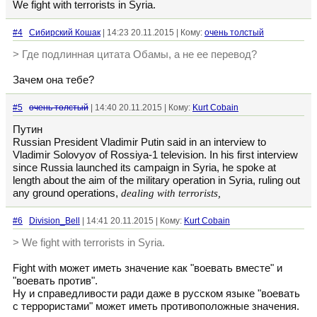
We fight with terrorists in Syria.
#4
Сибирский Кошак
| 14:23 20.11.2015 | Кому:
очень толстый
> Где подлинная цитата Обамы, а не ее перевод?
Зачем она тебе?
#5
очень толстый
| 14:40 20.11.2015 | Кому:
Kurt Cobain
Путин
Russian President Vladimir Putin said in an interview to
Vladimir Solovyov of Rossiya-1 television. In his first interview
since Russia launched its campaign in Syria, he spoke at
length about the aim of the military operation in Syria, ruling out
any ground operations,
dealing with terrorists,
#6
Division_Bell
| 14:41 20.11.2015 | Кому:
Kurt Cobain
> We fight with terrorists in Syria.
Fight with может иметь значение как "воевать вместе" и
"воевать против".
Ну и справедливости ради даже в русском языке "воевать
с террористами" может иметь противоположные значения.