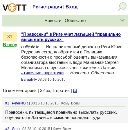
Регистрация
Вход
|
Новости | Общество
"Правосеки" в Риге учат латышей "правильно
31
высылать русских"
В пену
baltijalv.lv
— Исполнительный директор Риги Юрис
Радзевич сегодня обратится в Полицию
безопасности с просьбой оценить выказывания
организатора выставки «Люди Майдана» Сергея
Мельникова о русскоязычных жителях Латвии.
#тяжелые_наркотики
—
Новости, Общество
Baltijalv.lv
08:08 10.10.2015
15 комментариев | 32 за, 1 против
|
#1
PeterNOR
| 08:16 10.10.2015 | Кому: Всем
Правосеки, пытающиеся правильно высылать русских,
очучаются в Латвии... в смысле попадают туда.
#2
Grog
| 08:28 10.10.2015 | Кому: Всем