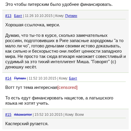
Это чтобы питерским было удобнее финансировать.
#13
Бант
| 11:26 10.10.2015 | Кому:
Пупкин
Хорошая ссылочка, мерси.
Думаю, что ты-то в курсе, сколько замечательных
россиян, подготовивших в Риге запасные аэродромы "а то
мало ли чо", готово деньгами своими истово доказывать,
как сильно и бескорыстно они любят ценности западного
мира. Не просто так сюда втихаря наезжает совестливый и
судимый за это тихий интеллигент Миша. "Говорят" (с)
денюшку несёт.
#14
Пупкин
| 11:52 10.10.2015 | Кому:
Бант
Вотт тут тема интересная
[censored]
То есть едут финансировать нацистов, а латышского
языка не хотят учить.
#15
rkkawarrior
| 15:52 10.10.2015 | Кому: Всем
Касперский ругается.