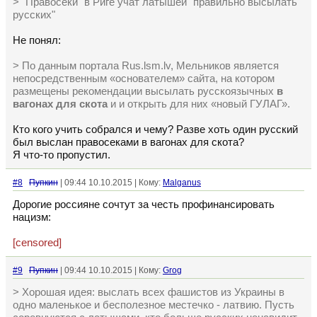
> "Правосеки" в Риге учат латышей "правильно высылать
русских"
Не понял:
> По данным портала Rus.lsm.lv, Мельников является
непосредственным «основателем» сайта, на котором
размещены рекомендации высылать русскоязычных
в
вагонах для скота
и и открыть для них «новый ГУЛАГ».
Кто кого учить собрался и чему? Разве хоть один русский
был выслан правосеками в вагонах для скота?
Я что-то пропустил.
#8
Пупкин
| 09:44 10.10.2015 | Кому:
Malganus
Дорогие россияне сочтут за честь профинансировать
нацизм:
[censored]
#9
Пупкин
| 09:44 10.10.2015 | Кому:
Grog
> Хорошая идея: выслать всех фашистов из Украины в
одно маленькое и бесполезное местечко - латвию. Пусть