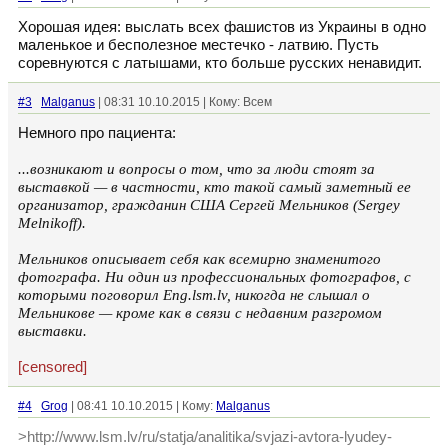
Хорошая идея: выслать всех фашистов из Украины в одно
маленькое и бесполезное местечко - латвию. Пусть
соревнуются с латышами, кто больше русских ненавидит.
#3
Malganus
| 08:31 10.10.2015 | Кому: Всем
Немного про пациента:
...возникают и вопросы о том, что за люди стоят за
выставкой — в частности, кто такой самый заметный ее
организатор, гражданин США Сергей Мельников (Sergey
Melnikoff).
Мельников описывает себя как всемирно знаменитого
фотографа. Ни один из профессиональных фотографов, с
которыми поговорил Eng.lsm.lv, никогда не слышал о
Мельникове — кроме как в связи с недавним разгромом
выставки.
[censored]
#4
Grog
| 08:41 10.10.2015 | Кому:
Malganus
>http://www.lsm.lv/ru/statja/analitika/svjazi-avtora-lyudey-