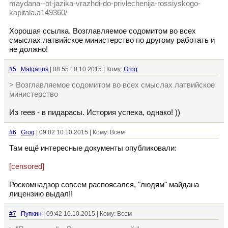
maydana--ot-jazika-vrazhdi-do-privlechenija-rossiyskogo-
kapitala.a149360/
Хорошая ссылка. Возглавляемое содомитом во всех
смыслах латвийское министерство по другому работать и
не должно!
#5
Malganus
| 08:55 10.10.2015 | Кому:
Grog
> Возглавляемое содомитом во всех смыслах латвийское
министерство
Из геев - в пидарасы. История успеха, однако! ))
#6
Grog
| 09:02 10.10.2015 | Кому: Всем
Там ещё интересные документы опубликовали:
[censored]
Роскомнадзор совсем распоясался, "людям" майдана
лицензию выдал!!
#7
Пупкин
| 09:42 10.10.2015 | Кому: Всем