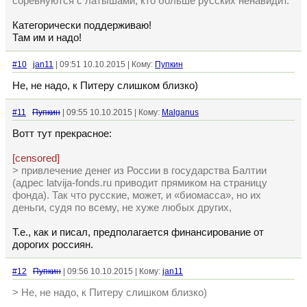
соревнуются с латышами, кто больше русских ненавидит.
Категорически поддерживаю!
Там им и надо!
#10
jan11
| 09:51 10.10.2015 | Кому:
Пупкин
Не, не надо, к Питеру слишком близко)
#11
Пупкин
| 09:55 10.10.2015 | Кому:
Malganus
Вотт тут прекрасное:
[censored]
> привлечение денег из России в государства Балтии
(адрес latvija-fonds.ru приводит прямиком на страницу
фонда). Так что русские, может, и «биомасса», но их
деньги, судя по всему, не хуже любых других,
Т.е., как и писал, предполагается финансирование от
дорогих россиян.
#12
Пупкин
| 09:56 10.10.2015 | Кому:
jan11
> Не, не надо, к Питеру слишком близко)