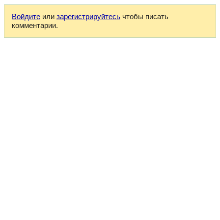
Войдите
или
зарегистрируйтесь
чтобы писать
комментарии.