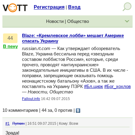
Регистрация
Вход
|
Новости | Общество
Blaze: «Кремлевское лобби» мешает Америке
44
спасать Украину
В пену
russian.rt.com
— Как утверждает обозреватель
Blaze, Украина бессильна перед «звездным
составом лоббистов России», которые, среди
прочего, проводят «антиукраинские»
законодательные инициативы в США. В их числе -
поправки, запрещающие оказывать помощь
неонацистскому батальону «Азов», а так же
поставлять на Украину ПЗРК
#Бл.цирк
#Бог_хохлов
—
Новости, Общество
Fallout.info
16:42 09.07.2015
10 комментариев | 44 за, 0 против
|
#1
Пупкин
| 16:51 09.07.2015 | Кому: Всем
Зрада!