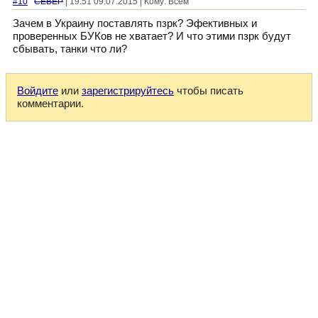
#10
CEBEP
| 19:51 09.07.2015 | Кому: Всем
Зачем в Украину поставлять пзрк? Эфективных и
проверенных БУКов не хватает? И что этими пзрк будут
сбывать, танки что ли?
Войдите
или
зарегистрируйтесь
чтобы писать
комментарии.