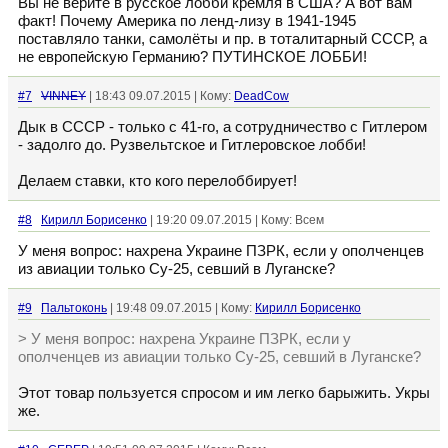
Вы не верите в русское лобби кремля в США? А вот вам
факт! Почему Америка по ленд-лизу в 1941-1945
поставляло танки, самолёты и пр. в тоталитарный СССР, а
не европейскую Германию? ПУТИНСКОЕ ЛОББИ!
#7
VINNEY
| 18:43 09.07.2015 | Кому:
DeadCow
Дык в СССР - только с 41-го, а сотрудничество с Гитлером
- задолго до. Рузвельтское и Гитлеровское лобби!
Делаем ставки, кто кого перелоббирует!
#8
Кирилл Борисенко
| 19:20 09.07.2015 | Кому: Всем
У меня вопрос: нахрена Украине ПЗРК, если у ополченцев
из авиации только Су-25, севший в Луганске?
#9
Пальтоконь
| 19:48 09.07.2015 | Кому:
Кирилл Борисенко
> У меня вопрос: нахрена Украине ПЗРК, если у
ополченцев из авиации только Су-25, севший в Луганске?
Этот товар пользуется спросом и им легко барыжить. Укры
же.