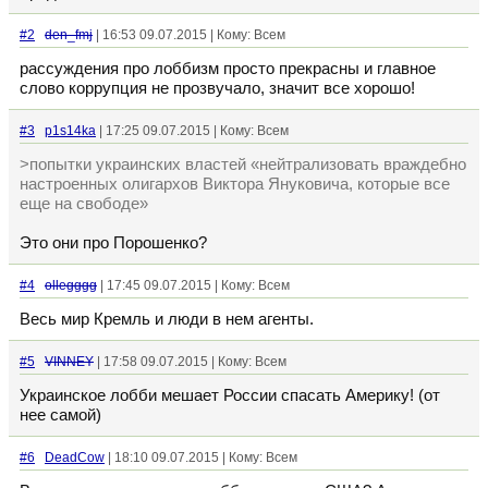
#2
den_fmj
| 16:53 09.07.2015 | Кому: Всем
рассуждения про лоббизм просто прекрасны и главное
слово коррупция не прозвучало, значит все хорошо!
#3
p1s14ka
| 17:25 09.07.2015 | Кому: Всем
>попытки украинских властей «нейтрализовать враждебно
настроенных олигархов Виктора Януковича, которые все
еще на свободе»
Это они про Порошенко?
#4
ollegggg
| 17:45 09.07.2015 | Кому: Всем
Весь мир Кремль и люди в нем агенты.
#5
VINNEY
| 17:58 09.07.2015 | Кому: Всем
Украинское лобби мешает России спасать Америку! (от
нее самой)
#6
DeadCow
| 18:10 09.07.2015 | Кому: Всем