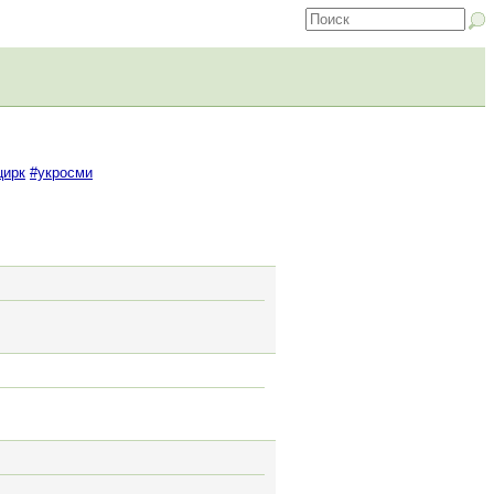
цирк
#укросми