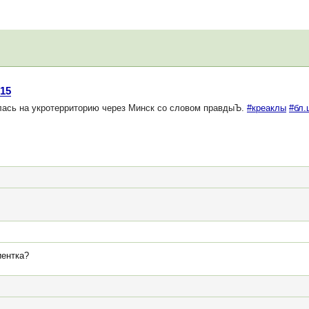
015
ась на укротерриторию через Минск со словом правдыЪ.
#креаклы
#бл.
иентка?