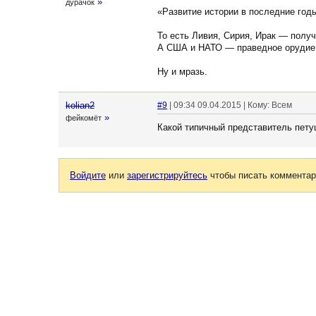
»
дурачок
«Развитие истории в последние год
То есть Ливия, Сирия, Ирак — полу
А США и НАТО — праведное орудие 
Ну и мразь.
kolian2
#9
| 09:34 09.04.2015 | Кому: Всем
»
фейкомёт
Какой типичный представитель пету
Войдите
или
зарегистрируйтесь
чтобы писать комментар