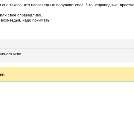
ы оно таково, что неправедные получают своё. Что неправедные, престу
чили своё справедливо.
возмездья, надо понимать.
шиного угла.
ии.