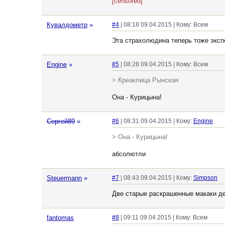
[censored]
Кувалдометр
»
#4
| 08:18 09.04.2015 | Кому: Всем
Эта страхолюдина теперь тоже экспе
Engine
»
#5
| 08:28 09.04.2015 | Кому: Всем
> Креаклица Рынская
Она - Курицына!
Сергей89
»
#6
| 08:31 09.04.2015 | Кому:
Engine
> Она - Курицына!
абсолютли
Steuermann
»
#7
| 08:43 09.04.2015 | Кому:
Simpson
Две старые раскрашенные макаки д
fantomas
#8
| 09:11 09.04.2015 | Кому: Всем