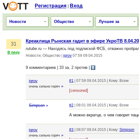
Регистрация
Вход
|
Новости
Общество
Лучшее за
Креаклица Рынская гадит в эфире УкроТВ 8.04.2
31
rutube.ru
— Находясь под подпиской ФСБ, отважно пробрал
В пену
Новости, Общество
|
igrov
07:59 09.04.2015
9 комментариев | 33 за, 2 против
|
igrov
#1
| 07:59 09.04.2015 | Кому: Всем
»
очень сильно горяч
[censored]
Simpson
»
#2
| 08:01 09.04.2015 | Кому: Всем
А можно вкратце, о чем говорит пац
igrov
#3
| 08:07 09.04.2015 | Кому:
Simpson
»
очень сильно горяч