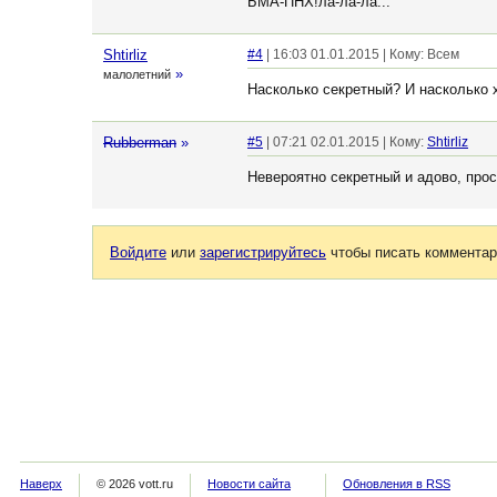
БМА-ПНХ!ла-ла-ла...
Shtirliz
#4
| 16:03 01.01.2015 | Кому: Всем
»
малолетний
Насколько секретный? И насколько 
Rubberman
»
#5
| 07:21 02.01.2015 | Кому:
Shtirliz
Невероятно секретный и адово, прос
Войдите
или
зарегистрируйтесь
чтобы писать комментар
Наверх
© 2026 vott.ru
Новости сайта
Обновления в RSS