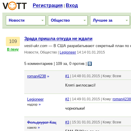
Регистрация
Вход
|
Новости
Общество
Лучшее за
Зрада пришла откуда не ждали
109
vesti-ukr.com
— В США разрабатывают секретный план по 
В пену
Новости, Общество
|
Legioneer
14:14 01.01.2015
5 комментариев | 109 за, 0 против
|
roman4238
»
#1
| 14:48 01.01.2015 | Кому: Всем
Клятi англосаксi!
Legioneer
#2
| 14:49 01.01.2015 | Кому:
roman4238
»
надзор
чорнопыки!
Фельдкурат Кац
#3
| 15:31 01.01.2015 | Кому: Всем
»
хамло