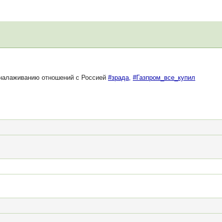
налаживанию отношений с Россией
#зрада,
#Газпром_все_купил