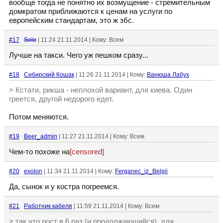
вообще тогда не понятно их возмущение - стремительным
домкратом приближаются к ценам на услуги по
европейским стандартам, это ж збс.
#17
Solo
| 11:24 21.11.2014 | Кому: Всем
Лучше на такси. Чего уж пешком сразу...
#18
Сибирский Кошак
| 11:26 21.11.2014 | Кому:
Ванюша Лабух
> Кстати, рикша - неплохой вариант, для киева. Один
греется, другой недорого едет.
Потом меняются.
#19
Beer_admin
| 11:27 21.11.2014 | Кому: Всем
Чем-то похоже на
[censored]
#20
exolon
| 11:34 21.11.2014 | Кому:
Ferganec_iz_Belgii
Да, сынок и у костра погреемся.
#21
Работник кабеля
| 11:59 21.11.2014 | Кому: Всем
> так что рост в 6 раз (и продолжающийся), для