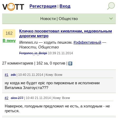
Регистрация
Вход
|
Новости | Общество
Кличко посоветовал киевлянам, недовольным
162
дорогим метро
В пену
lifenews.ru
— ходить пешком.
#эффективный
—
Новости, Общество
Ferganec_iz_Belgii
10:39 21.11.2014
27 комментариев | 162 за, 0 против
|
#1
zdk
| 10:40 21.11.2014 | Кому: Всем
ну когда же будет epic про пироженые в исполнении
Виталика Златоуста???
#2
alex-277
| 10:40 21.11.2014 | Кому: Всем
Наверное, голодным предложил не есть, а холодным - не
греться.