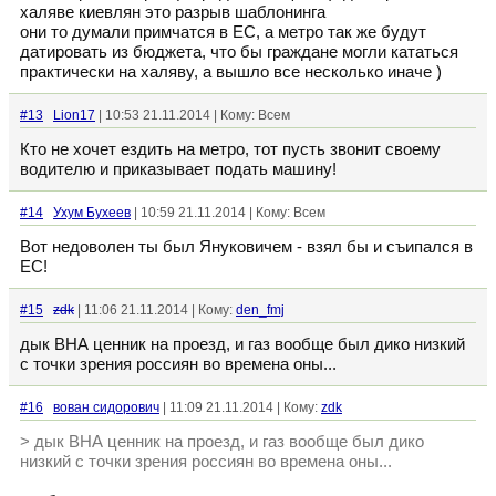
халяве киевлян это разрыв шаблонинга
они то думали примчатся в ЕС, а метро так же будут
датировать из бюджета, что бы граждане могли кататься
практически на халяву, а вышло все несколько иначе )
#13
Lion17
| 10:53 21.11.2014 | Кому: Всем
Кто не хочет ездить на метро, тот пусть звонит своему
водителю и приказывает подать машину!
#14
Ухум Бухеев
| 10:59 21.11.2014 | Кому: Всем
Вот недоволен ты был Януковичем - взял бы и съипался в
ЕС!
#15
zdk
| 11:06 21.11.2014 | Кому:
den_fmj
дык ВНА ценник на проезд, и газ вообще был дико низкий
с точки зрения россиян во времена оны...
#16
вован сидорович
| 11:09 21.11.2014 | Кому:
zdk
> дык ВНА ценник на проезд, и газ вообще был дико
низкий с точки зрения россиян во времена оны...