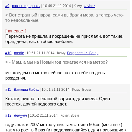
#9
вован сидорович
| 10:49 21.11.2014 | Кому:
zavhoz
> Вот странный народ, сами выбрали мера, а теперь чего-
то недовольные.
[напевает]
Перемога не пришла и покращень не прислали, вот такие,
брат, дела, нас с тобою наебали.
#10
medic
| 10:51 21.11.2014 | Кому:
Ferganec_iz_Belgii
> - Мам, а мы на Новый год покатаемся на метро?
мы доедем на метро сейчас, но это тебе на день
рождения.
#11
Ванюша Лабух
| 10:51 21.11.2014 | Кому: Всем
Кстати, рикша - неплохой вариант, для киева. Один
греется, другой недорого едет.
#12
den_fmj
| 10:52 21.11.2014 | Кому: Всем
году эдак в 2007 метро у них там стоило 50коп (местных)
так что рост в 6 раз (и продолжающийся), для привыкших к