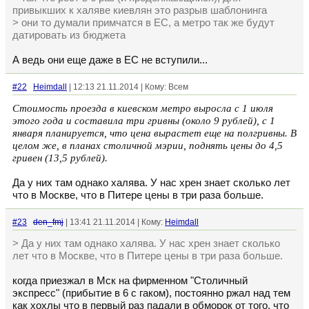
привыкших к халяве киевлян это разрыв шаблонинга
> они то думали примчатся в ЕС, а метро так же будут
датировать из бюджета
А ведь они еще даже в ЕС не вступили...
#22
Heimdall
| 12:13 21.11.2014 | Кому: Всем
Стоимость проезда в киевском метро выросла с 1 июля
этого года и составила три гривны (около 9 рублей), с 1
января планируется, что цена вырастет еще на полгривны. В
целом же, в планах столичной мэрии, поднять цены до 4,5
гривен (13,5 рублей).
Да у них там однако халява. У нас хрен знает сколько лет
что в Москве, что в Питере цены в три раза больше.
#23
den_fmj
| 13:41 21.11.2014 | Кому:
Heimdall
> Да у них там однако халява. У нас хрен знает сколько
лет что в Москве, что в Питере цены в три раза больше.
когда приезжал в Мск на фирменном "Столичный
экспресс" (прибытие в 6 с гаком), постоянно ржал над тем
как хохлы что в первый раз падали в обморок от того, что