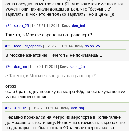
одна поездка на метро стоит $1, мне кажется именно в тот
момент они начинали догадываться, что "безумные"
зарплаты в Мск это не только зарплаты, но и цены )))
#24
solon_25
| 14:57 21.11.2014 | Кому:
den_fmj
Так что, в Москве евроцены на транспорт?
#25
вован сидорович
| 15:17 21.11.2014 | Кому:
solon_25
В Москве азиатские! Ничего ты не понимаешь!1
#26
den_fmj
| 15:57 21.11.2014 | Кому:
solon_25
> Так что, в Москве евроцены на транспорт?
отож!
если брать одну поездку на метро 40р, но есть куча всяких
маркетинговых шняг
#27
XPOH21
| 19:57 21.11.2014 | Кому:
den_fmj
Недавно проехался на метро из аеропорта в Копенгагене
до Нихавн-а в гостиницу. Не помню стоимость в кронах, но
на доллары это было около 40 за двоих взрослых, за