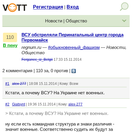
Регистрация
Вход
|
Новости | Общество
ВСУ обстреляли Перинатальный центр города
110
Первомайск
В пену
regnum.ru
—
#обыкновенный_фашизм
—
Новости,
Общество
Ferganec_iz_Belgii
17:33 15.11.2014
2 комментария | 110 за, 0 против
|
#1
alex-277
| 18:08 15.11.2014 | Кому: Всем
Кстати, а почему ВСУ? На Украине нет военных.
#2
Giatsynt
| 19:36 15.11.2014 | Кому:
alex-277
> Кстати, а почему ВСУ? На Украине нет военных.
ну если есть командная структура и знаки различия -
значит военные. Соответственно судить их будут за