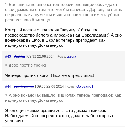
> Большинство оппонентов теории эволюции обсуждают
свои домыслы о том, что мог бы написать Дарвин, но никак
не реальные аргументы и идеи ненавистного им и глубоко
религиозного британца.
Который всего-то подводил "научную" базу под
превосходство белого англосакса над шоколадами :) А оно
вонанокак вышло, в школах теперь преподают. Как
научную истину. Доказанную.
#43
Yashka
| 09:32 22.08.2014 | Кому:
tazuja
> двое против троих!
Четверо против двоих!!! Бох же в трёх лицах!
#44
von_herrman
| 09:33 22.08.2014 | Кому:
Golovanoff
> А оно вонанокак вышло, в школах теперь преподают. Как
научную истину. Доказанную.
Эволюция живых организмов - это доказанный факт.
Наблюдаемый непосредственно, даже в лабораторных
условиях.