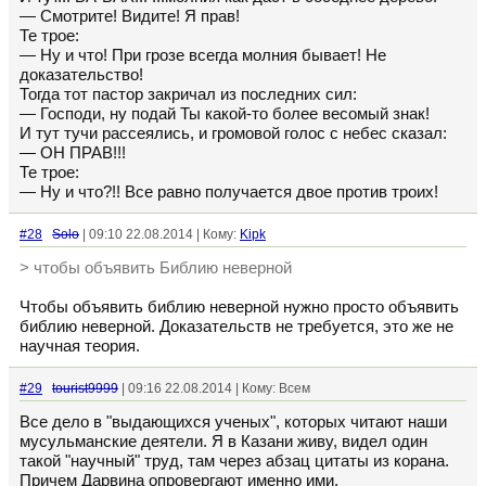
— Смотрите! Видите! Я прав!
Те трое:
— Ну и что! При грозе всегда молния бывает! Не
доказательство!
Тогда тот пастор закричал из последних сил:
— Господи, ну подай Ты какой-то более весомый знак!
И тут тучи рассеялись, и громовой голос с небес сказал:
— ОН ПРАВ!!!
Те трое:
— Ну и что?!! Все равно получается двое против троих!
#28
Solo
| 09:10 22.08.2014 | Кому:
Kipk
> чтобы объявить Библию неверной
Чтобы объявить библию неверной нужно просто объявить
библию неверной. Доказательств не требуется, это же не
научная теория.
#29
tourist9999
| 09:16 22.08.2014 | Кому: Всем
Все дело в "выдающихся ученых", которых читают наши
мусульманские деятели. Я в Казани живу, видел один
такой "научный" труд, там через абзац цитаты из корана.
Причем Дарвина опровергают именно ими.