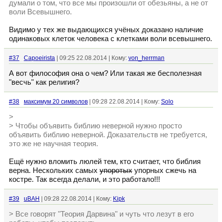
думали о том, что все мы произошли от обезьяны, а не от
воли Всевышнего.
Видимо у тех же выдающихся учёных доказано наличие
одинаковых клеток человека с клетками воли всевышнего.
#37
Capoeirista
| 09:25 22.08.2014 | Кому:
von_herrman
А вот философия она о чем? Или такая же бесполезная
"весчь" как религия?
#38
максимум 20 символов
| 09:28 22.08.2014 | Кому:
Solo
>
> Чтобы объявить библию неверной нужно просто
объявить библию неверной. Доказательств не требуется,
это же не научная теория.
Ещё нужно вломить люлей тем, кто считает, что библия
верна. Нескольких самых
упоротых
упорных сжечь на
костре. Так всегда делали, и это работало!!!
#39
uBAH
| 09:28 22.08.2014 | Кому:
Kipk
> Все говорят "Теория Дарвина" и чуть что лезут в его