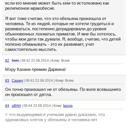
если его мнение может быть кем-то истолковано как
религиозное мракобесие.
Я вот тоже считаю, что это обезьяна произошла от
человека. Те из людей, которые не хотели трудиться и
развиваться, постепенно деградировали до уровня
обыкновенных лохматых приматов. И мне бы хотелось,
чтобы мои дети так думали. Я, вообще, считаю, что детей
полезно обманывать - это их развивает, учит
самостоятельно мыслить.
#2
Solo
| 08:42 22.08.2014 | Кому: Всем
Мэру Казани премию Дарвина!
#3
Сашич
| 08:43 22.08.2014 | Кому: Всем
Он точно произошел не от обезьяны. По воле всевышнего
он произошел от дятла.
#4
uBAH
| 08:44 22.08.2014 | Кому:
tazuja
> что выдающимися учеными давно доказано, что
одинаковых клеток у обезьяны и человека нет