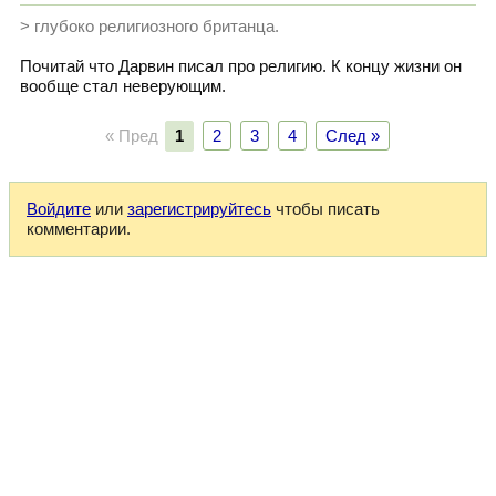
> глубоко религиозного британца.
Почитай что Дарвин писал про религию. К концу жизни он
вообще стал неверующим.
« Пред
1
2
3
4
След »
Войдите
или
зарегистрируйтесь
чтобы писать
комментарии.