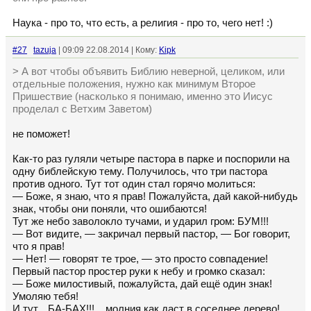
Наука - про то, что есть, а религия - про то, чего нет! :)
#27
tazuja
| 09:09 22.08.2014 | Кому:
Kipk
> А вот чтобы объявить Библию неверной, целиком, или
отдельные положения, нужно как минимум Второе
Пришествие (насколько я понимаю, именно это Иисус
проделал с Ветхим Заветом)
не поможет!
Как-то раз гуляли четыре пастора в парке и поспорили на
одну библейскую тему. Получилось, что три пастора
против одного. Тут тот один стал горячо молиться:
— Боже, я знаю, что я прав! Пожалуйста, дай какой-нибудь
знак, чтобы они поняли, что ошибаются!
Тут же небо заволокло тучами, и ударил гром: БУМ!!!
— Вот видите, — закричал первый пастор, — Бог говорит,
что я прав!
— Нет! — говорят те трое, — это просто совпадение!
Первый пастор простер руки к небу и громко сказал:
— Боже милостивый, пожалуйста, дай ещё один знак!
Умоляю тебя!
И тут... БА-БАХ!!! ...молния как даст в соседнее дерево!