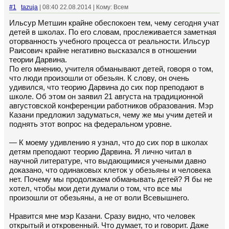
#1
tazuja
| 08:40 22.08.2014 | Кому: Всем
Ильсур Метшин крайне обеспокоен тем, чему сегодня учат
детей в школах. По его словам, прослеживается заметная
оторванность учебного процесса от реальности. Ильсур
Раисович крайне негативно высказался в отношении
теории Дарвина.
По его мнению, учителя обманывают детей, говоря о том,
что люди произошли от обезьян. К слову, он очень
удивился, что теорию Дарвина до сих пор преподают в
школе. Об этом он заявил 21 августа на традиционной
августовской конференции работников образования. Мэр
Казани предложил задуматься, чему же мы учим детей и
поднять этот вопрос на федеральном уровне.
— К моему удивлению я узнал, что до сих пор в школах
детям преподают теорию Дарвина. Я лично читал в
научной литературе, что выдающимися учеными давно
доказано, что одинаковых клеток у обезьяны и человека
нет. Почему мы продолжаем обманывать детей? Я бы не
хотел, чтобы мои дети думали о том, что все мы
произошли от обезьяны, а не от воли Всевышнего.
Нравится мне мэр Казани. Сразу видно, что человек
открытый и откровенный. Что думает, то и говорит. Даже