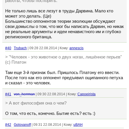
работы, чтобы поспорить.
Не только лишь все лезут в труды Дарвина. Мало кто
может это делать. (Це)
Большинство оппонентов теории эволюции обсуждают
свои домыслы о том, что мог бы написать Дарвин, но никак
не реальные аргументы и идеи ненавистного им и глубоко
религиозного британца.
#40
Trubach
| 09:28 22.08.2014 | Кому:
annescis
> "Человек - это животное о двух ногах, лишённое перьев"
(c) Платон
Там еще 3-й признак был. Пришлось Платону его ввести.
После того как его оппонент предъявил ощипанного петуха
и сказал - это человек.
#41
von_herrman
| 09:30 22.08.2014 | Кому:
Capoeirista
> А вот философия она о чем?
О том, что есть, конечно. Бытие есть? есть :)
#42
Golovanoff
| 09:31 22.08.2014 | Кому:
uBAH