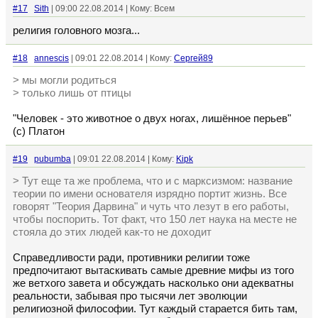
#17
Sith
| 09:00 22.08.2014 | Кому: Всем
религия головного мозга...
#18
annescis
| 09:01 22.08.2014 | Кому:
Сергей89
> мы могли родиться
> только лишь от птицы
"Человек - это животное о двух ногах, лишённое перьев"
(c) Платон
#19
pubumba
| 09:01 22.08.2014 | Кому:
Kipk
> Тут еще та же проблема, что и с марксизмом: название
теории по имени основателя изрядно портит жизнь. Все
говорят "Теория Дарвина" и чуть что лезут в его работы,
чтобы поспорить. Тот факт, что 150 лет наука на месте не
стояла до этих людей как-то не доходит
Справедливости ради, противники религии тоже
предпочитают вытаскивать самые древние мифы из того
же ветхого завета и обсуждать насколько они адекватны
реальности, забывая про тысячи лет эволюции
религиозной философии. Тут каждый старается бить там,