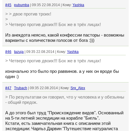
#45
pubumba
| 09:35 22.08.2014 | Кому:
Yashka
> > двое против троих!
>
> Четверо против двоих!!! Бох же в трёх лицах!
Из анекдота неясно, какой конфессии пасторы - возможны
варианты с количеством голосов от бога :)))
#46
tazuja
| 09:35 22.08.2014 | Кому:
Yashka
> Четверо против двоих!!! Бох же в трёх лицах!
изначально это было про раввинов. а у них он вроде бы
один :)
#47
Trubach
| 09:35 22.08.2014 | Кому:
Srg_Alex
> По результатам он говорил, что у человека и у обезьяны
- общий предок.
А до этого был труд "Происхождение видов". Основанный
на 5-ти летней экспедиции на корабле "Бигль".
Кстати, есть замечательная книга с описанием этой
экспедиции: Чарльз Дарвин "Путешествие натуралиста