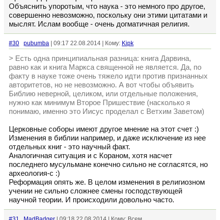
Объяснить упоротым, что наука - это немного про другое,
совершенно невозможно, поскольку они этими цитатами и
мыслят. Ислам вообще - очень догматичная религия.
#30
pubumba
| 09:17 22.08.2014 | Кому:
Kipk
> Есть одна принципиальная разница: книга Дарвина,
равно как и книга Маркса священной не является. Да, по
факту в науке тоже очень тяжело идти против признанных
авторитетов, но не невозможно. А вот чтобы объявить
Библию неверной, целиком, или отдельные положения,
нужно как минимум Второе Пришествие (насколько я
понимаю, именно это Иисус проделал с Ветхим Заветом)
Церковные соборы имеют другое мнение на этот счет :)
Изменения в библии например, и даже исключение из нее
отдельных книг - это научный факт.
Аналогичная ситуация и с Кораном, хотя насчет
последнего мусульмане конечно сильно не согласятся, но
археология-с :)
Реформация опять же. В целом изменения в религиозном
учении не сильно сложнее смены господствующей
научной теории. И происходили довольно часто.
#31
MadBadger
| 09:18 22.08.2014 | Кому: Всем