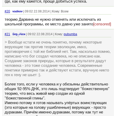
где, как ему кажется, проще добиться успеха.
#20
vadkov
| 09:02 22.08.2014 | Кому: Всем
теорию Дарвина не нужно отменять или исключать из
школьной программы, ее место давно уже занято
[censored]
#21
Srg_Alex
| 09:02 22.08.2014 | Кому:
pubumba
> Вообще кстати не очень понятно, почему некоторые
верующие так против теории эволюции, имхо,
противоречия с той же библией нет. Там, насколько помню,
написано что бог создал человека, но не описано как.
Создание законов природы, которые в результате дадут
человека - это тоже создание человека. Современные
генетики примерно так и действуют кстати, вручную никто
ген к гену не шьет :).
Более того, если у человека и у обезьяны действительно
общих 92-95% ДНК, это лишь подтвердит "божественную"
теорию, что весь живой мир создан из одной
"божественной глины".
Именно потому я готов называть упёртых воинствующих
(это которые на голову ушибленные) верующих - просто
дураками. Причём именно дураками, потому как тут не