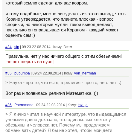
который землю сделал для вас ковром.
и тому подобные, можно ли сделать из этого вывод, что в
Коране утверждается, что планета плоская - вопрос
спорный, но некоторые муллы такой вывод делают,
насколько он оправдывается Кораном - каждый может
оценить сам :)
#34
stp
| 09:23 22.08.2014 | Кому: Всем
Правильна, нет у нас ничего общего с этим обезьянами!
[чешет шерсть на пузе]
#35
pubumba
| 09:24 22.08.2014 | Кому:
von_herrman
> Наука - про то, что есть, а религия - про то, чего нет! :)
Вот раз и появилась религия Математика :)))
#36
Pheromone
| 09:24 22.08.2014 | Кому:
tazuja
> Я лично читал в научной литературе, что выдающимися
учеными давно доказано, что одинаковых клеток у
обезьяны и человека нет. Почему мы продолжаем
обманывать детей? Я бы не хотел, чтобы мои дети