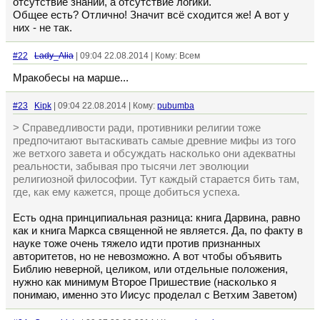
отсутствие знаний, а отсутствие логики.
Общее есть? Отлично! Значит всё сходится же! А вот у
них - не так.
#22
Lady_Alia
| 09:04 22.08.2014 | Кому: Всем
Мракобесы на марше...
#23
Kipk
| 09:04 22.08.2014 | Кому:
pubumba
> Справедливости ради, противники религии тоже
предпочитают вытаскивать самые древние мифы из того
же ветхого завета и обсуждать насколько они адекватны
реальности, забывая про тысячи лет эволюции
религиозной философии. Тут каждый старается бить там,
где, как ему кажется, проще добиться успеха.
Есть одна принципиальная разница: книга Дарвина, равно
как и книга Маркса священной не является. Да, по факту в
науке тоже очень тяжело идти против признанных
авторитетов, но не невозможно. А вот чтобы объявить
Библию неверной, целиком, или отдельные положения,
нужно как минимум Второе Пришествие (насколько я
понимаю, именно это Иисус проделал с Ветхим Заветом)