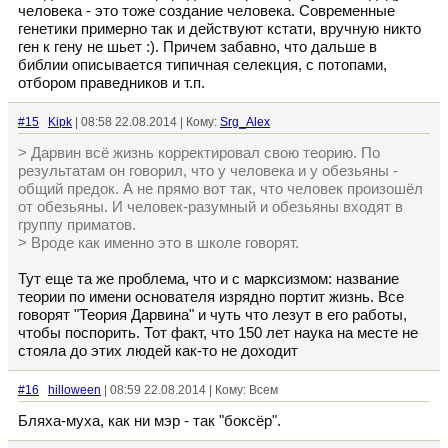
человека - это тоже создание человека. Современные
генетики примерно так и действуют кстати, вручную никто
ген к гену не шьет :). Причем забавно, что дальше в
библии описывается типичная селекция, с потопами,
отбором праведников и т.п.
#15
Kipk
| 08:58 22.08.2014 | Кому:
Srg_Alex
> Дарвин всё жизнь корректировал свою теорию. По
результатам он говорил, что у человека и у обезьяны -
общий предок. А не прямо вот так, что человек произошёл
от обезьяны. И человек-разумный и обезьяны входят в
группу приматов.
> Вроде как именно это в школе говорят.
Тут еще та же проблема, что и с марксизмом: название
теории по имени основателя изрядно портит жизнь. Все
говорят "Теория Дарвина" и чуть что лезут в его работы,
чтобы поспорить. Тот факт, что 150 лет наука на месте не
стояла до этих людей как-то не доходит
#16
hilloween
| 08:59 22.08.2014 | Кому: Всем
Бляха-муха, как ни мэр - так "боксёр".