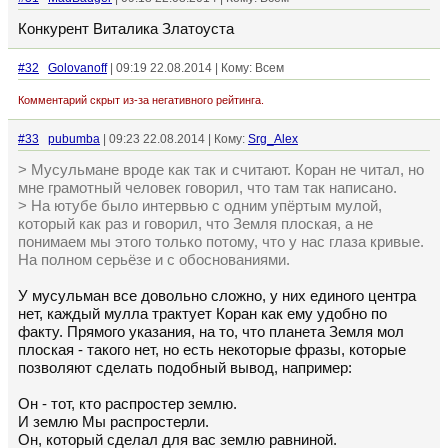
Конкурент Виталика Златоуста
#32
Golovanoff
| 09:19 22.08.2014 | Кому: Всем
Комментарий скрыт из-за негативного рейтинга.
#33
pubumba
| 09:23 22.08.2014 | Кому:
Srg_Alex
> Мусульмане вроде как так и считают. Коран не читал, но
мне грамотный человек говорил, что там так написано.
> На ютубе было интервью с одним упёртым мулой,
который как раз и говорил, что Земля плоская, а не
понимаем мы этого только потому, что у нас глаза кривые.
На полном серьёзе и с обоснованиями.
У мусульман все довольно сложно, у них единого центра
нет, каждый мулла трактует Коран как ему удобно по
факту. Прямого указания, на то, что планета Земля мол
плоская - такого нет, но есть некоторые фразы, которые
позволяют сделать подобный вывод, например:
Он - тот, кто распростер землю.
И землю Мы распростерли.
Он, который сделал для вас землю равниной.