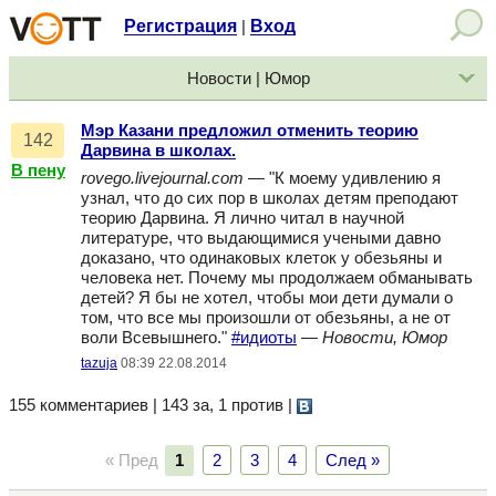
Регистрация
Вход
|
Новости | Юмор
Мэр Казани предложил отменить теорию
142
Дарвина в школах.
В пену
rovego.livejournal.com
— "К моему удивлению я
узнал, что до сих пор в школах детям преподают
теорию Дарвина. Я лично читал в научной
литературе, что выдающимися учеными давно
доказано, что одинаковых клеток у обезьяны и
человека нет. Почему мы продолжаем обманывать
детей? Я бы не хотел, чтобы мои дети думали о
том, что все мы произошли от обезьяны, а не от
воли Всевышнего."
#идиоты
—
Новости, Юмор
tazuja
08:39 22.08.2014
155 комментариев | 143 за, 1 против
|
« Пред
1
2
3
4
След »