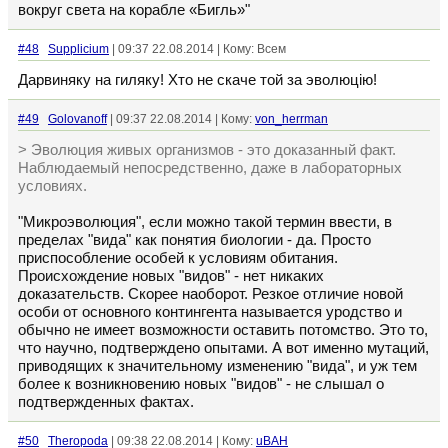
вокруг света на корабле «Бигль»"
#48
Supplicium
| 09:37 22.08.2014 | Кому: Всем
Дарвиняку на гиляку! Хто не скаче той за эволюцiю!
#49
Golovanoff
| 09:37 22.08.2014 | Кому:
von_herrman
> Эволюция живых организмов - это доказанный факт.
Наблюдаемый непосредственно, даже в лабораторных
условиях.
"Микроэволюция", если можно такой термин ввести, в
пределах "вида" как понятия биологии - да. Просто
приспособление особей к условиям обитания.
Происхождение новых "видов" - нет никаких
доказательств. Скорее наоборот. Резкое отличие новой
особи от основного контингента называется уродство и
обычно не имеет возможности оставить потомство. Это то,
что научно, подтверждено опытами. А вот именно мутаций,
приводящих к значительному изменению "вида", и уж тем
более к возникновению новых "видов" - не слышал о
подтвержденных фактах.
#50
Theropoda
| 09:38 22.08.2014 | Кому:
uBAH