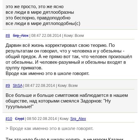
это же просто, это же ясно
все люди в мире дятлообразны
это беспорно, правдоподобно
все люди в мире дятлоподобны(с)
#8
Srg_Alex
| 08:47 22.08.2014 | Кому: Всем
Дарвин всё жизнь корректировал свою теорию. По
результатам он говорил, что у человека и у обезьяны -
общий предок. А не прямо вот так, что человек произошёл
от обезьяны. И человек-разумный и обезьяны входят в
группу приматов.
Вроде как именно это в школе говорят.
#9
ShSA
| 08:47 22.08.2014 | Кому: Всем
Все больше и больше симптомов наблюдается в нашем
обществе, над которыми смеялся Задорнов: "Ну
тууупыыые!"
#10
Crypt
| 08:50 22.08.2014 | Кому:
Srg_Alex
> Вроде как именно это в школе говорят.
Так это надо было в школу ходить, а не мэром Казани