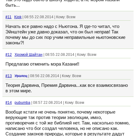
быть...
#11
Kipk
| 08:55 22.08.2014 | Кому: Всем
Начать все равно надо с Ньютона. Я где-то читал, что
Эйнштейн уже давно доказал, что он был неправ! Так
почему мы до сих пор учим неправильные ньютоновские
законы?!
#12
Хромой Шайтан
| 08:55 22.08.2014 | Кому: Всем
Предлагаю отменить мэра Казани!!
#13
Уралец
| 08:56 22.08.2014 | Кому: Всем
Теория Дарвина, Премия Дарвина...как все взаимосвязано
в этом мире.
#14
pubumba
| 08:57 22.08.2014 | Кому: Всем
Вообще кстати не очень понятно, почему некоторые
верующие так против теории эволюции, имхо,
противоречия с той же библией нет. Там, насколько помню,
написано что бог создал человека, но не описано как.
Создание законов природы, которые в результате дадут