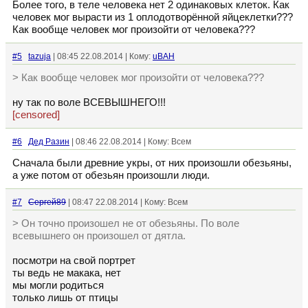
Более того, в теле человека нет 2 одинаковых клеток. Как
человек мог вырасти из 1 оплодотворённой яйцеклетки???
Как вообще человек мог произойти от человека???
#5
tazuja
| 08:45 22.08.2014 | Кому:
uBAH
> Как вообще человек мог произойти от человека???
ну так по воле ВСЕВЫШНЕГО!!!
[censored]
#6
Дед Разин
| 08:46 22.08.2014 | Кому: Всем
Сначала были древние укры, от них произошли обезьяны,
а уже потом от обезьян произошли люди.
#7
Сергей89
| 08:47 22.08.2014 | Кому: Всем
> Он точно произошел не от обезьяны. По воле
всевышнего он произошел от дятла.
посмотри на свой портрет
ты ведь не макака, нет
мы могли родиться
только лишь от птицы