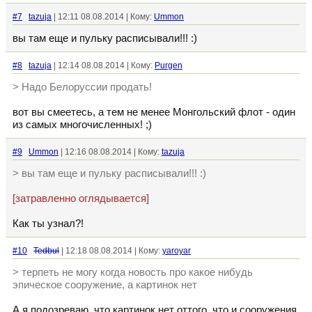
#7
tazuja
| 12:11 08.08.2014 | Кому:
Ummon
вы там еще и пульку расписывали!!! :)
#8
tazuja
| 12:14 08.08.2014 | Кому:
Purgen
> Надо Белоруссии продать!
вот вы смеетесь, а тем не менее Монгольский флот - один
из самых многочисленных! ;)
#9
Ummon
| 12:16 08.08.2014 | Кому:
tazuja
> вы там еще и пульку расписывали!!! :)
[затравленно оглядывается]
Как ты узнал?!
#10
Tedbul
| 12:18 08.08.2014 | Кому:
yaroyar
> терпеть не могу когда новость про какое нибудь
эпическое сооружение, а картинок нет
А я подозреваю, что картинок нет оттого, что и сооружения