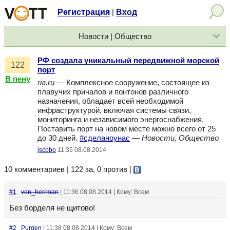
Регистрация
Вход
|
Новости | Общество
РФ создала уникальный передвижной морской
122
порт
В пену
ria.ru
— Комплексное сооружение, состоящее из
плавучих причалов и понтонов различного
назначения, обладает всей необходимой
инфраструктурой, включая системы связи,
мониторинга и независимого энергоснабжения.
Поставить порт на новом месте можно всего от 25
до 30 дней.
#сделаноунас
—
Новости, Общество
jscbbo
11:35 08.08.2014
10 комментариев | 122 за, 0 против
|
#1
von_herrman
| 11:36 08.08.2014 | Кому: Всем
Без борделя не щитово!
#2
Purgen
| 11:38 08.08.2014 | Кому: Всем