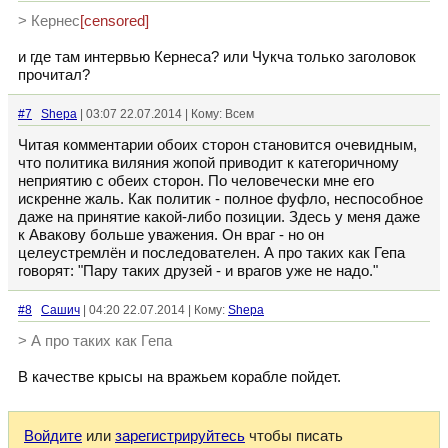
> Кернес
[censored]
и где там интервью Кернеса? или Чукча только заголовок
прочитал?
#7
Shepa
| 03:07 22.07.2014 | Кому: Всем
Читая комментарии обоих сторон становится очевидным,
что политика виляния жопой приводит к категоричному
неприятию с обеих сторон. По человечески мне его
искренне жаль. Как политик - полное фуфло, неспособное
даже на принятие какой-либо позиции. Здесь у меня даже
к Авакову больше уважения. Он враг - но он
целеустремлён и последователен. А про таких как Гепа
говорят: "Пару таких друзей - и врагов уже не надо."
#8
Сашич
| 04:20 22.07.2014 | Кому:
Shepa
> А про таких как Гепа
В качестве крысы на вражьем корабле пойдет.
Войдите
или
зарегистрируйтесь
чтобы писать