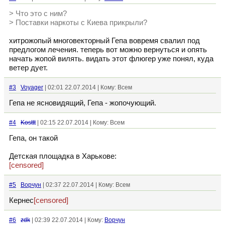
> Что это с ним?
> Поставки наркоты с Киева прикрыли?
хитрожопый многовекторный Гепа вовремя свалил под
предлогом лечения. теперь вот можно вернуться и опять
начать жопой вилять. видать этот флюгер уже понял, куда
ветер дует.
#3
Voyager
| 02:01 22.07.2014 | Кому: Всем
Гепа не ясновидящий, Гепа - жопочующий.
#4
Kosttt
| 02:15 22.07.2014 | Кому: Всем
Гепа, он такой
Детская площадка в Харькове:
[censored]
#5
Ворчун
| 02:37 22.07.2014 | Кому: Всем
Кернес
[censored]
#6
zdk
| 02:39 22.07.2014 | Кому:
Ворчун