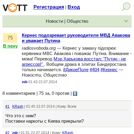
Регистрация
Вход
|
Новости | Общество
Кернес подозревает руководителя МВД Авакова
75
и уважает Путина
В пену
radiosvoboda.org
— Кернес у замаху підозрює
керівника МВС Авакова і поважає Путіна. Внимание -
мова! Перевод
Мэр Харькова восстал: "Путин - не
агрессор!"
. Вобщем драка в элитах Бандеростана
только начинается.
#ДикоеПоле
#404
#Кернес
—
Новости, Общество
zdk
01:43 22.07.2014
8 комментариев | 75 за, 0 против
|
#1
KRash
| 01:45 22.07.2014 | Кому: Всем
Что это с ним?
Поставки наркоты с Киева прикрыли?
#2
zdk
| 01:51 22.07.2014 | Кому:
KRash