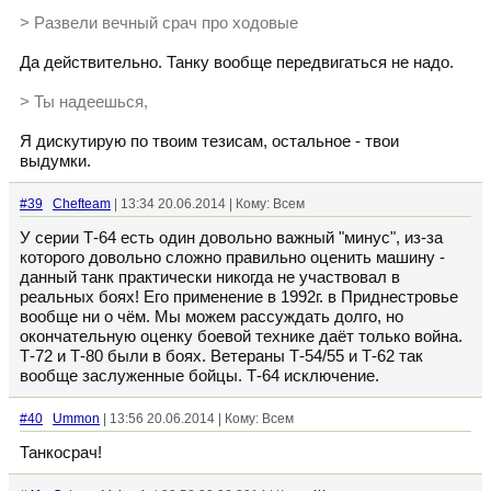
> Развели вечный срач про ходовые
Да действительно. Танку вообще передвигаться не надо.
> Ты надеешься,
Я дискутирую по твоим тезисам, остальное - твои
выдумки.
#39
Chefteam
| 13:34 20.06.2014 | Кому: Всем
У серии Т-64 есть один довольно важный "минус", из-за
которого довольно сложно правильно оценить машину -
данный танк практически никогда не участвовал в
реальных боях! Его применение в 1992г. в Приднестровье
вообще ни о чём. Мы можем рассуждать долго, но
окончательную оценку боевой технике даёт только война.
Т-72 и Т-80 были в боях. Ветераны Т-54/55 и Т-62 так
вообще заслуженные бойцы. Т-64 исключение.
#40
Ummon
| 13:56 20.06.2014 | Кому: Всем
Танкосрач!