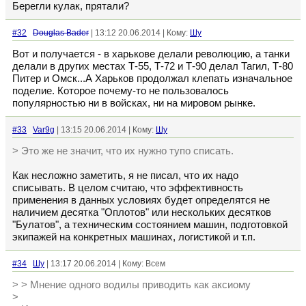
Берегли кулак, прятали?
#32
Douglas Bader
| 13:12 20.06.2014 | Кому:
Шу
Вот и получается - в харькове делали революцию, а танки
делали в других местах Т-55, Т-72 и Т-90 делал Тагил, Т-80
Питер и Омск...А Харьков продолжал клепать изначальное
поделие. Которое почему-то не пользовалось
популярностью ни в войсках, ни на мировом рынке.
#33
Var9g
| 13:15 20.06.2014 | Кому:
Шу
> Это же не значит, что их нужно тупо списать.
Как несложно заметить, я не писал, что их надо
списывать. В целом считаю, что эффективность
применения в данных условиях будет определятся не
наличием десятка "Оплотов" или нескольких десятков
"Булатов", а техническим состоянием машин, подготовкой
экипажей на конкретных машинах, логистикой и т.п.
#34
Шу
| 13:17 20.06.2014 | Кому: Всем
> > Мнение одного водилы приводить как аксиому
>