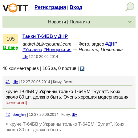
Регистрация
Вход
|
Новости | Политика
Танки Т-64БВ у ДНР
105
andrei-bt.livejournal.com
— Фото, видео
#ДНР
В пену
#Украина
#Новороссия
—
Новости, Политика
Шу
12:10 20.06.2014
46 комментариев | 105 за, 0 против
|
#1
Шу
| 12:27 20.06.2014 | Кому: Всем
круче Т-64БВ у Украины только Т-64БМ "Булат". Коих
около 80 шт. должно быть. Очень хорошая модернизация.
[censored]
#2
den_fmj
| 12:27 20.06.2014 | Кому:
Шу
> круче Т-64БВ у Украины только Т-64БМ "Булат". Коих
около 80 шт. должно быть.