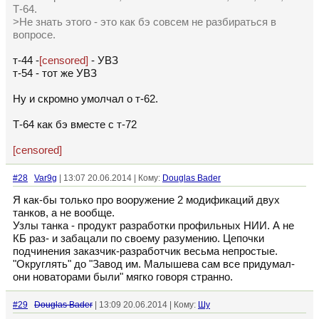
Т-64.
>Не знать этого - это как бэ совсем не разбираться в
вопросе.
т-44 -
[censored]
- УВЗ
т-54 - тот же УВЗ
Ну и скромно умолчал о т-62.
Т-64 как бэ вместе с т-72
[censored]
#28
Var9g
| 13:07 20.06.2014 | Кому:
Douglas Bader
Я как-бы только про вооружение 2 модификаций двух
танков, а не вообще.
Узлы танка - продукт разработки профильных НИИ. А не
КБ раз- и забацали по своему разумению. Цепочки
подчинения заказчик-разработчик весьма непростые.
"Округлять" до "Завод им. Малышева сам все придумал-
они новаторами были" мягко говоря странно.
#29
Douglas Bader
| 13:09 20.06.2014 | Кому:
Шу