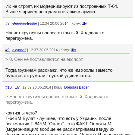
Их не строят, их модернизируют из построенных Т-64.
Выше я привёл по годам поставки в армию.
#8
Douglas Bader
| 12:34 20.06.2014 | Кому:
Шу
Насчет крутизны вопрос открытый. Ходовая-то
перегружена.
#9
axyonoff
| 12:37 20.06.2014 | Кому:
Шу
> 0. Они не поставляются на экспорт.
Тогда грузинам расскажи, что же им хохлы заместо
булатов отгружали - пускай удивляются.
#10
Шу
| 12:39 20.06.2014 | Кому:
Douglas Bader
> Насчет крутизны вопрос открытый. Ходовая-то
перегружена.
крутизны чего?
Т-64БМ Булат - лучшее, что есть у Украины после
нескольких Т-84БМ "Оплот" - это ФАКТ. Оплоты-М
(модернизация) вообще не рассматриваем ввиду их
фактического отсутствия в частях. Оплоты М планировали