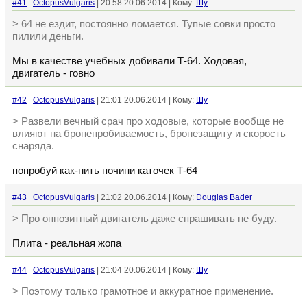
#41
OctopusVulgaris
| 20:58 20.06.2014 | Кому:
Шу
> 64 не ездит, постоянно ломается. Тупые совки просто
пилили деньги.
Мы в качестве учебных добивали Т-64. Ходовая,
двигатель - говно
#42
OctopusVulgaris
| 21:01 20.06.2014 | Кому:
Шу
> Развели вечный срач про ходовые, которые вообще не
влияют на бронепробиваемость, бронезащиту и скорость
снаряда.
попробуй как-нить почини каточек Т-64
#43
OctopusVulgaris
| 21:02 20.06.2014 | Кому:
Douglas Bader
> Про оппозитный двигатель даже спрашивать не буду.
Плита - реальная жопа
#44
OctopusVulgaris
| 21:04 20.06.2014 | Кому:
Шу
> Поэтому только грамотное и аккуратное применение.