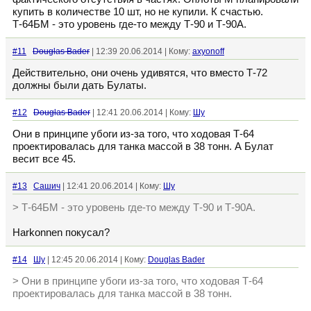
купить в количестве 10 шт, но не купили. К счастью.
Т-64БМ - это уровень где-то между Т-90 и Т-90А.
#11
Douglas Bader
| 12:39 20.06.2014 | Кому:
axyonoff
Действительно, они очень удивятся, что вместо Т-72
должны были дать Булаты.
#12
Douglas Bader
| 12:41 20.06.2014 | Кому:
Шу
Они в принципе убоги из-за того, что ходовая Т-64
проектировалась для танка массой в 38 тонн. А Булат
весит все 45.
#13
Сашич
| 12:41 20.06.2014 | Кому:
Шу
> Т-64БМ - это уровень где-то между Т-90 и Т-90А.
Harkonnen покусал?
#14
Шу
| 12:45 20.06.2014 | Кому:
Douglas Bader
> Они в принципе убоги из-за того, что ходовая Т-64
проектировалась для танка массой в 38 тонн.