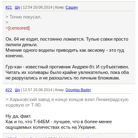
#21
Шу
| 12:54 20.06.2014 | Кому:
Сашич
> Точно покусал.
>
>
[censored]
Ок. 64 не ездит, постоянно ломается. Тупые совки просто
пилили деньги.
Мнение одного водилы приводить как аксиому - это гуд
конечно.
Гур-хан - известный противник Андрея-бт. И субъективен.
Читать их холивары было крайне увлекательно, пока оба
не разругались и не разошлись по личным бложикам.
#22
Шу
| 12:57 20.06.2014 | Кому:
Douglas Bader
> Харьковский завод в конце концов взял Ленинградскую
ходовую от Т-80.
Ну да, факт.
Как и то, что Т-64БМ - лучшее, что в более-менее
ощущаемых количествах есть на Украине.