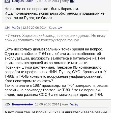
#23
Douglas Bader
| 12:57 20.06.2014 | Кому:
Шу
Но оттого он не перестает быть барахлом.
И да, полноценных испытаний обстрелом и подрывом не
прошли ни Булат, ни Оплот.
#24
Var9g
| 12:59 20.06.2014 | Кому:
Шу
> Именно Харьковский завод все новинки делал. Не вижу
причин поливать его конструкторов говном.
Есть несколько диаметральных точек зрения на вопрос.
Одна из: в войсках Т-64 не любили из-за особенностей
эксплуатации, должность зампотеха в батальоне на Т-64
считалась нехорошей из-за ломкости матчасти.
Новинки- штука растяжимая. Танковое КБ компоновало
разработки профильных НИИ. Пушку, СУО, броню и т.п. У
Т-80Б и Т-64Б комплекс вооружения унифицированный.
Кого новатором то считать?
Так или иначе в 1987 производство Т-64 завершили, решив
перейти на производство только Т-80. Что не перешли-
следствие развала СССР, а не мега-характеристик Т-64.
#25
Douglas Bader
| 13:00 20.06.2014 | Кому:
Var9g
А вот хрен там. И броня, и СУО, и двигатели везде разные.