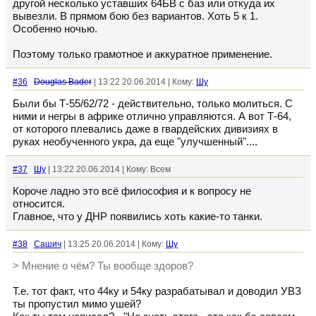
другой несколько уставших 64БВ с баз или откуда их
вывезли. В прямом бою без вариантов. Хоть 5 к 1.
Особенно ночью.
Поэтому только грамотное и аккуратное применение.
#36
Douglas Bader
| 13:22 20.06.2014 | Кому:
Шу
Были бы Т-55/62/72 - действительно, только молиться. С
ними и негры в африке отлично управляются. А вот Т-64,
от которого плевались даже в гвардейских дивизиях в
руках необученного укра, да еще "улучшенный"....
#37
Шу
| 13:22 20.06.2014 | Кому: Всем
Короче ладно это всё философия и к вопросу не
относится.
Главное, что у ДНР появились хоть какие-то танки.
#38
Сашич
| 13:25 20.06.2014 | Кому:
Шу
> Мнение о чём? Ты вообще здоров?
Т.е. тот факт, что 44ку и 54ку разрабатывал и доводил УВЗ
ты пропустил мимо ушей?