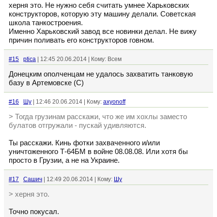
херня это. Не нужно себя считать умнее Харьковских
конструкторов, которую эту машину делали. Советская
школа танкостроения.
Именно Харьковский завод все новинки делал. Не вижу
причин поливать его конструкторов говном.
#15
ptica
| 12:45 20.06.2014 | Кому: Всем
Донецким ополченцам не удалось захватить танковую
базу в Артемовске (C)
#16
Шу
| 12:46 20.06.2014 | Кому:
axyonoff
> Тогда грузинам расскажи, что же им хохлы заместо
булатов отгружали - пускай удивляются.
Ты расскажи. Кинь фотки захваченного и/или
уничтоженного Т-64БМ в войне 08.08.08. Или хотя бы
просто в Грузии, а не на Украине.
#17
Сашич
| 12:49 20.06.2014 | Кому:
Шу
> херня это.
Точно покусал.