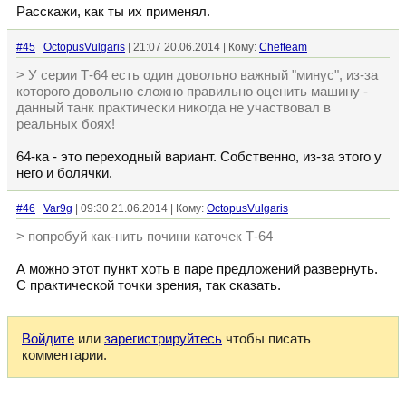
Расскажи, как ты их применял.
#45
OctopusVulgaris
| 21:07 20.06.2014 | Кому:
Chefteam
> У серии Т-64 есть один довольно важный "минус", из-за
которого довольно сложно правильно оценить машину -
данный танк практически никогда не участвовал в
реальных боях!
64-ка - это переходный вариант. Собственно, из-за этого у
него и болячки.
#46
Var9g
| 09:30 21.06.2014 | Кому:
OctopusVulgaris
> попробуй как-нить почини каточек Т-64
А можно этот пункт хоть в паре предложений развернуть.
С практической точки зрения, так сказать.
Войдите
или
зарегистрируйтесь
чтобы писать
комментарии.