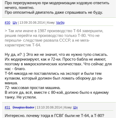
Про перегруженную при модернизации ходовую ответить
нечего, понятно.
Про оппозитный двигатель даже спрашивать не буду.
#30
Шу
| 13:09 20.06.2014 | Кому:
Var9g
> Так или иначе в 1987 производство Т-64 завершили,
решив перейти на производство только Т-80. Что не
перешли- следствие развала СССР, а не мега-
характеристик Т-64.
Ну да, и? :) Это же не значит, что их нужно тупо списать.
Их модернизируют, как и 72-ки. Просто бабла не имеют,
поэтому в микроскопических количествах. Что сейчас для
нас - благо.
Т-64 никогда не поставлялись на экспорт и были тем
кулаком, который должен был ломать оборону до ла-
манша.
72- массовая простая машина.
В итоге да, всё, вместе с 80-кой, должно было к единому
танку. Не успели.
#31
Douglas Bader
| 13:10 20.06.2014 | Кому:
Шу
Интересно. почему тогда в ГСВГ были не Т-64, а Т-80?