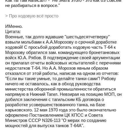
Как ты там написал? - "Не знать этого - это как бэ совсем
не разбираться в вопросе."
> Про ходовую всё просто
ИМенно.
Цитата:
Военные, так долго ждавшие "шестьдесятчетверку"
взвыли мольбами к А.А.Морозову о срочной доработке
ходовой! С просьбой доработать ходовую часть Т-64 к
Морозову обратился зам. командующего бронетанковых
войск Ю.А. Рябов. В подтверждение своей аргументации
он прилагал отчеты войсковых испытателей с перечнями
недостатков Т-64. Но А.А. Морозов явным образом
отказался от этой работы, написав на одном из отчетов:
"Если вы такие умные, то делайте танки сами"! Рябову
ничего не оставалось, как в обход руководства
министерства оборонной промышленности обратиться
напрямую в Нижний Тагил. Невзирая на позицию МОП, он
добился заключения с тагильским КБ договора о
разработке усовершенствованного танка, на базе
харьковского. 12 мая 1970 года это было окончательно
оформлено Постановлением ЦК КПСС и Совета
Министров СССР N326-113 "О мерах по созданию
мощностей для выпуска танков Т-64А".