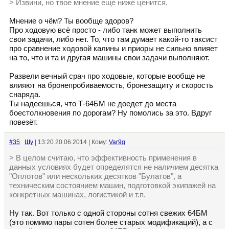
> Извини, но твое мнение еще ниже ценится.
Мнение о чём? Ты вообще здоров?
Про ходовую всё просто - либо танк может выполнить
свои задачи, либо нет. То, что там думает какой-то таксист
про сравнение ходовой калины и приоры не сильно влияет
на то, что и та и другая машины свои задачи выполняют.
Развели вечный срач про ходовые, которые вообще не
влияют на бронепробиваемость, бронезащиту и скорость
снаряда.
Ты надеешься, что Т-64БМ не доедет до места
боестолкновения по дорогам? Ну помолись за это. Вдруг
повезёт.
#35
Шу
| 13:20 20.06.2014 | Кому:
Var9g
> В целом считаю, что эффективность применения в
данных условиях будет определятся не наличием десятка
"Оплотов" или нескольких десятков "Булатов", а
техническим состоянием машин, подготовкой экипажей на
конкретных машинах, логистикой и т.п.
Ну так. Вот только с одной стороны сотня свежих 64БМ
(это помимо пары сотен более старых модификаций), а с