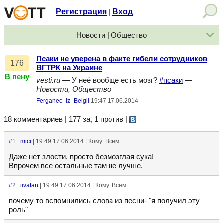
Регистрация
Вход
|
Новости | Общество
Псаки не уверена в факте гибели сотрудников
176
ВГТРК на Украине
В пену
vesti.ru
— У неё вообще есть мозг?
#псаки
—
Новости, Общество
Ferganec_iz_Belgii
19:47 17.06.2014
18 комментариев | 177 за, 1 против
|
#1
mici
| 19:49 17.06.2014 | Кому: Всем
Даже нет злости, просто безмозглая сука!
Впрочем все остальные там не лучше.
#2
iivafan
| 19:49 17.06.2014 | Кому: Всем
почему то вспомнились слова из песни- "я получил эту
роль"