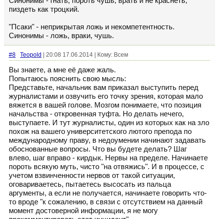
Синонимы - гнать, пороть чушь, врать и не краснеть,
пиздеть как троцкий.
"Псаки" - неприкрытая ложь и некомпетентность.
Синонимы - ложь, враки, чушь.
#8
Teopold
| 20:08 17.06.2014 | Кому: Всем
Вы знаете, а мне её даже жаль.
Попытаюсь пояснить свою мысль:
Представьте, начальник вам приказал выступить перед
журналистами и озвучить его точку зрения, которая мало
вяжется в вашей голове. Мозгом понимаете, что позиция
начальства - откровенная туфта. Но делать нечего,
выступаете. И тут журналисты, один из которых как на зло
похож на вашего университетского лютого препода по
международному праву, в недоумении начинают задавать
обоснованные вопросы. Что вы будете делать? Шаг
влево, шаг вправо - кирдык. Нервы на пределе. Начинаете
пороть всякую муть, чисто "на отвяжись". И в процессе, с
учетом взвинченности нервов от такой ситуации,
оговариваетесь, пытаетесь высосать из пальца
аргументы, а если не получается, начинаете говорить что-
то вроде "к сожалению, в связи с отсутствием на данный
момент достоверной информации, я не могу