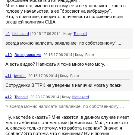
прокомментировать этот инцидент".
Мне кажется, именно поэтому ее и не увольняют - каша в
голове у начальства, а ее "бросают на амбразуру".
Что, в принципе, говорит о плачевности положения всей
внешней политики США.
#9
biohazard
| 20:15 17.06.2014 | Кому:
Teopold
всегда можно написать заявление "по собственному"....
#10
Экстерминатус
| 20:15 17.06.2014 | Кому: Всем
А есть видео? Написать я тоже много чего могу.
#11
twinkle
| 20:16 17.06.2014 | Кому: Всем
Сотрудники ВГТРК не уверены в наличии мозга у псаки.
#12
Teopold
| 20:23 17.06.2014 | Кому:
biohazard
> всегда можно написать заявление "по собственному"...
Ну, как тебе сказать? Мне кажется, в данном случае имеет
место амбиция с элементами феминизма. Мол, что же это
я, спасую только потому, что работа нервная? Значит, я
слабая? Это потому, что я женщина? Ну и прочие