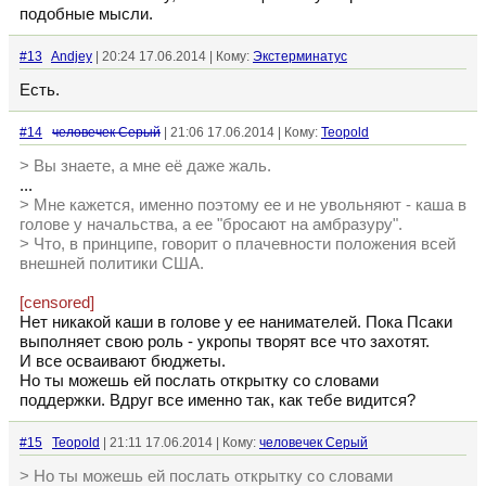
подобные мысли.
#13
Andjey
| 20:24 17.06.2014 | Кому:
Экстерминатус
Есть.
#14
человечек Серый
| 21:06 17.06.2014 | Кому:
Teopold
> Вы знаете, а мне её даже жаль.
...
> Мне кажется, именно поэтому ее и не увольняют - каша в
голове у начальства, а ее "бросают на амбразуру".
> Что, в принципе, говорит о плачевности положения всей
внешней политики США.
[censored]
Нет никакой каши в голове у ее нанимателей. Пока Псаки
выполняет свою роль - укропы творят все что захотят.
И все осваивают бюджеты.
Но ты можешь ей послать открытку со словами
поддержки. Вдруг все именно так, как тебе видится?
#15
Teopold
| 21:11 17.06.2014 | Кому:
человечек Серый
> Но ты можешь ей послать открытку со словами