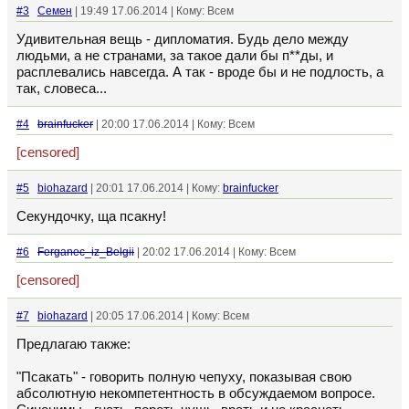
#3
Семен
| 19:49 17.06.2014 | Кому: Всем
Удивительная вещь - дипломатия. Будь дело между
людьми, а не странами, за такое дали бы п**ды, и
расплевались навсегда. А так - вроде бы и не подлость, а
так, словеса...
#4
brainfucker
| 20:00 17.06.2014 | Кому: Всем
[censored]
#5
biohazard
| 20:01 17.06.2014 | Кому:
brainfucker
Секундочку, ща псакну!
#6
Ferganec_iz_Belgii
| 20:02 17.06.2014 | Кому: Всем
[censored]
#7
biohazard
| 20:05 17.06.2014 | Кому: Всем
Предлагаю также:
"Псакать" - говорить полную чепуху, показывая свою
абсолютную некомпетентность в обсуждаемом вопросе.