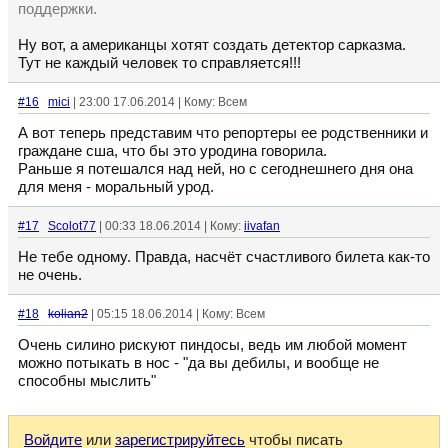
поддержки.
Ну вот, а американцы хотят создать детектор сарказма.
Тут не каждый человек то справляется!!!
#16
mici
| 23:00 17.06.2014 | Кому: Всем
А вот теперь представим что репортеры ее родственники и
граждане сша, что бы это уродина говорила.
Раньше я потешался над ней, но с сегоднешнего дня она
для меня - моральный урод.
#17
Scolot77
| 00:33 18.06.2014 | Кому:
iivafan
Не тебе одному. Правда, насчёт счастливого билета как-то
не очень.
#18
kolian2
| 05:15 18.06.2014 | Кому: Всем
Очень силино рискуют пиндосы, ведь им любой момент
можно потыкать в нос - "да вы дебилы, и вообще не
способны мыслить"
Войдите
или
зарегистрируйтесь
чтобы писать