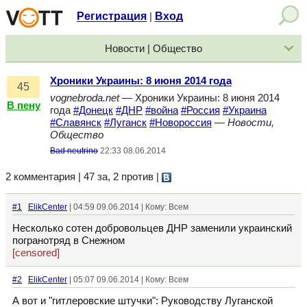
Регистрация
Вход
|
Новости | Общество
Хроники Украины: 8 июня 2014 года
45
vognebroda.net
— Хроники Украины: 8 июня 2014
В пену
года
#Донецк
#ДНР
#война
#Россия
#Украина
#Славянск
#Луганск
#Новороссия
—
Новости,
Общество
Bad neutrino
22:33 08.06.2014
2 комментария | 47 за, 2 против
|
#1
ElikСenter
| 04:59 09.06.2014 | Кому: Всем
Несколько сотен добровольцев ДНР заменили украинский
погранотряд в Снежном
[censored]
#2
ElikСenter
| 05:07 09.06.2014 | Кому: Всем
А вот и "гитлеровские штучки": Руководству Луганской