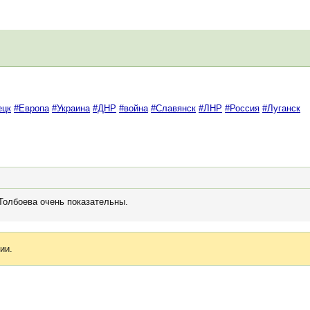
ецк
#Европа
#Украина
#ДНР
#война
#Славянск
#ЛНР
#Россия
#Луганск
Толбоева очень показательны.
ии.