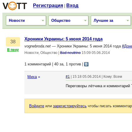
Регистрация
Вход
|
Новости
Общество
Лучшее за
Хроники Украины: 5 июня 2014 года
38
vognebroda.net
— Хроники Украины: 5 июня 2014 года
#Дон
В пену
Новости, Общество
|
Bad neutrino
15:09 05.06.2014
1 комментарий | 40 за, 1 против
|
Миха
»
#1
| 15:18 05.06.2014 | Кому: Всем
Переговоры лётчика и комментарий 
Войдите
или
зарегистрируйтесь
чтобы писать комментар