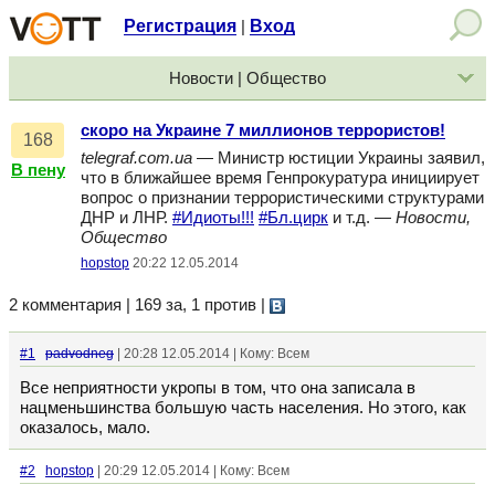
Регистрация
Вход
|
Новости | Общество
скоро на Украине 7 миллионов террористов!
168
telegraf.com.ua
— Министр юстиции Украины заявил,
В пену
что в ближайшее время Генпрокуратура инициирует
вопрос о признании террористическими структурами
ДНР и ЛНР.
#Идиоты!!!
#Бл.цирк
и т.д. —
Новости,
Общество
hopstop
20:22 12.05.2014
2 комментария | 169 за, 1 против
|
#1
padvodneg
| 20:28 12.05.2014 | Кому: Всем
Все неприятности укропы в том, что она записала в
нацменьшинства большую часть населения. Но этого, как
оказалось, мало.
#2
hopstop
| 20:29 12.05.2014 | Кому: Всем