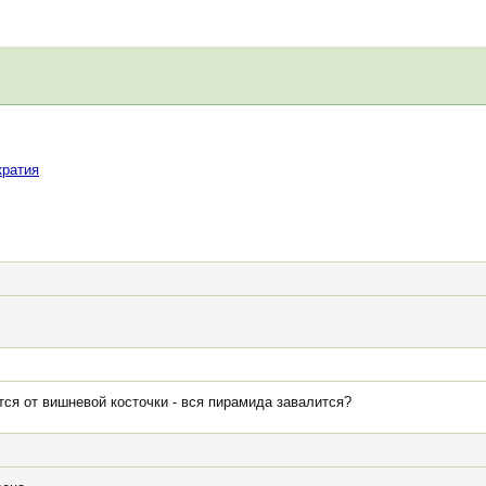
кратия
тся от вишневой косточки - вся пирамида завалится?