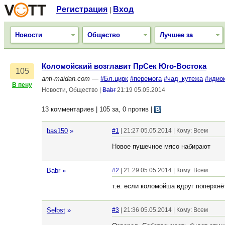
Регистрация
Вход
|
Новости
Общество
Лучшее за
Коломойский возглавит ПрСек Юго-Востока
105
anti-maidan.com
—
#Бл.цирк
#перемога
#чад_кутежа
#идио
В пену
Новости, Общество
|
Babr
21:19 05.05.2014
13 комментариев | 105 за, 0 против
|
bas150
»
#1
| 21:27 05.05.2014 | Кому: Всем
Новое пушечное мясо набирают
Babr
»
#2
| 21:29 05.05.2014 | Кому: Всем
т.е. если коломойша вдруг поперхнё
Selbst
»
#3
| 21:36 05.05.2014 | Кому: Всем