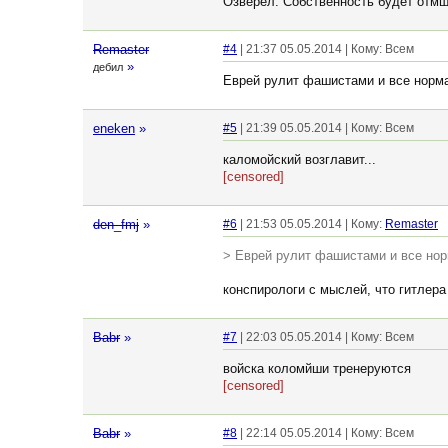
Озверел. Собственность будет отмщ
Remaster
#4
| 21:37 05.05.2014 | Кому: Всем
»
дебил
Еврей рулит фашистами и все нормал
eneken
»
#5
| 21:39 05.05.2014 | Кому: Всем
каломойский возглавит...
[censored]
den_fmj
»
#6
| 21:53 05.05.2014 | Кому:
Remaster
> Еврей рулит фашистами и все норм
конспирологи с мыслей, что гитлера
Babr
»
#7
| 22:03 05.05.2014 | Кому: Всем
войска коломйши тренеруются
[censored]
Babr
»
#8
| 22:14 05.05.2014 | Кому: Всем