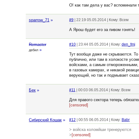
О! как там дела у вас? вспоминали 
sparrow_71
»
#9
| 22:19 05.05.2014 | Кому: Всем
А Ярош будет его за пивом гонять!
Remaster
#10
| 23:44 05.05.2014 | Кому:
den_fmj
»
дебил
Тут вообще даже не скрываются. То 
публично, или там в холокосте усо
войсками, а самым отмороженными, 
в газовых камерах, и никакой реакц
верующий, но так и подмывает сказа
Бек
»
#11
| 00:03 06.05.2014 | Кому: Всем
Для правого сектора теперь обязат
[censored]
Сибирский Кошак
»
#12
| 00:55 06.05.2014 | Кому:
Babr
> войска коломйши тренеруются
>
[censored]