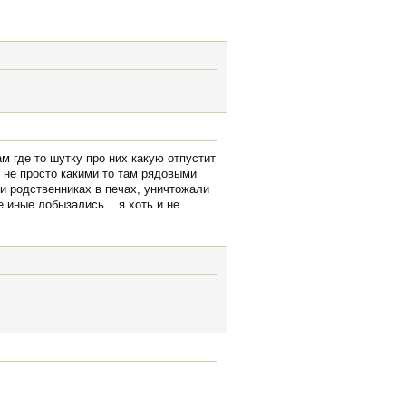
м где то шутку про них какую отпустит
 не просто какими то там рядовыми
и родственниках в печах, уничтожали
 иные лобызались... я хоть и не