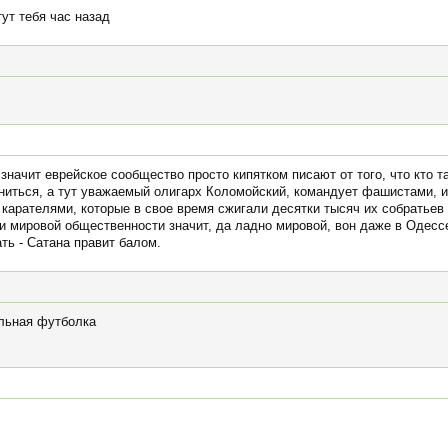
тут тебя час назад
значит еврейское сообщество просто кипятком писают от того, что кто та
мниться, а тут уважаемый олигарх Коломойский, командует фашистами, и
карателями, которые в свое время сжигали десятки тысяч их собратьев 
ии мировой общественности значит, да ладно мировой, вон даже в Одессе
ть - Сатана правит балом.
ельная футболка