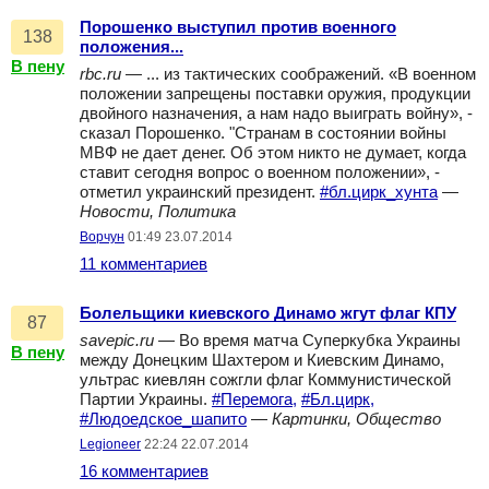
Порошенко выступил против военного
138
положения...
В пену
rbc.ru
— ... из тактических соображений. «В военном
положении запрещены поставки оружия, продукции
двойного назначения, а нам надо выиграть войну», -
сказал Порошенко. "Странам в состоянии войны
МВФ не дает денег. Об этом никто не думает, когда
ставит сегодня вопрос о военном положении», -
отметил украинский президент.
#бл.цирк_хунта
—
Новости, Политика
Ворчун
01:49 23.07.2014
11 комментариев
Болельщики киевского Динамо жгут флаг КПУ
87
savepic.ru
— Во время матча Суперкубка Украины
В пену
между Донецким Шахтером и Киевским Динамо,
ультрас киевлян сожгли флаг Коммунистической
Партии Украины.
#Перемога,
#Бл.цирк,
#Людоедское_шапито
—
Картинки, Общество
Legioneer
22:24 22.07.2014
16 комментариев