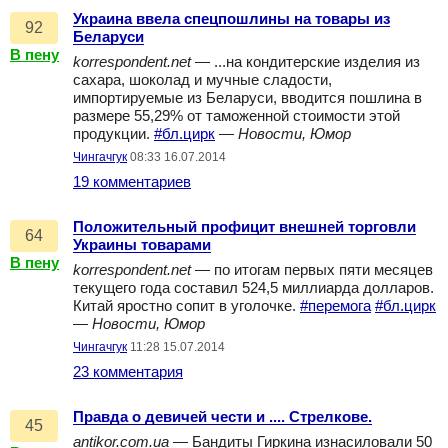
Украина ввела спецпошлины на товары из
92
Беларуси
В пену
korrespondent.net
— ...на кондитерские изделия из
сахара, шоколад и мучные сладости,
импортируемые из Беларуси, вводится пошлина в
размере 55,29% от таможенной стоимости этой
продукции.
#бл.цирк
—
Новости, Юмор
Чингачгук
08:33 16.07.2014
19 комментариев
Положительный профицит внешней торговли
64
Украины товарами
В пену
korrespondent.net
— по итогам первых пяти месяцев
текущего года составил 524,5 миллиарда долларов.
Китай яростно сопит в уголочке.
#перемога
#бл.цирк
—
Новости, Юмор
Чингачгук
11:28 15.07.2014
23 комментария
Правда о девичей чести и .... Стрелкове.
45
antikor.com.ua
— Бандиты Гиркина изнасиловали 50