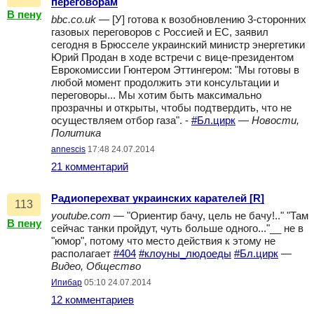
переговорам
В пену
bbc.co.uk
— [У] готова к возобновлению 3-сторонних
газовых переговоров с Россией и ЕС, заявил
сегодня в Брюсселе украинский министр энергетики
Юрий Продан в ходе встречи с вице-президентом
Еврокомиссии Гюнтером Эттингером: "Мы готовы в
любой момент продолжить эти консультации и
переговоры... Мы хотим быть максимально
прозрачны и открыты, чтобы подтвердить, что не
осуществляем отбор газа". -
#Бл.цирк
—
Новости,
Политика
annescis
17:48 24.07.2014
21 комментарий
Радиоперехват украинских карателей [R]
113
youtube.com
— "Ориентир бачу, цель не бачу!.." "Там
В пену
сейчас танки пройдут, чуть больше одного..."__ не в
"юмор", потому что место действия к этому не
располагает
#404
#клоуны_людоеды
#Бл.цирк
—
Видео, Общество
Ипибар
05:10 24.07.2014
12 комментариев