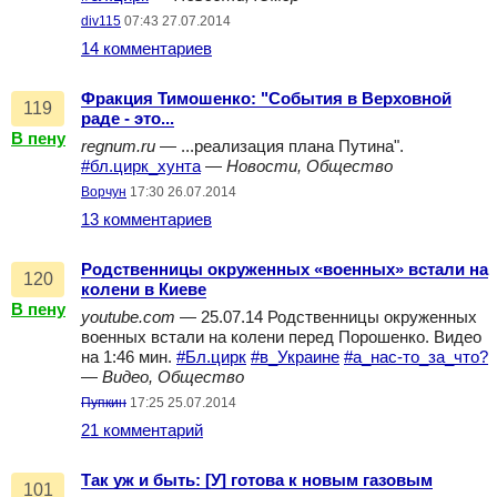
div115
07:43 27.07.2014
14 комментариев
Фракция Тимошенко: "События в Верховной
119
раде - это...
В пену
regnum.ru
— ...реализация плана Путина".
#бл.цирк_хунта
—
Новости, Общество
Ворчун
17:30 26.07.2014
13 комментариев
Родственницы окруженных «военных» встали на
120
колени в Киеве
В пену
youtube.com
— 25.07.14 Родственницы окруженных
военных встали на колени перед Порошенко. Видео
на 1:46 мин.
#Бл.цирк
#в_Украине
#а_нас-то_за_что?
—
Видео, Общество
Пупкин
17:25 25.07.2014
21 комментарий
Так уж и быть: [У] готова к новым газовым
101