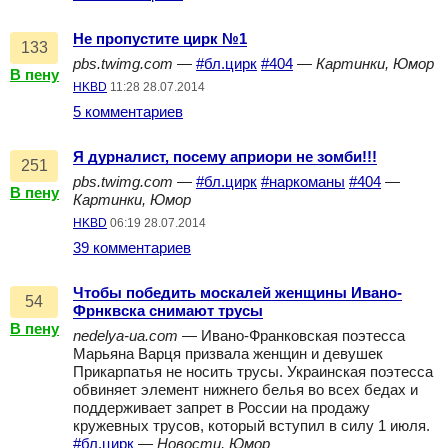
Не пропустите цирк №1
133
pbs.twimg.com
—
#бл.цирк
#404
—
Картинки, Юмор
В пену
HKBD
11:28 28.07.2014
5 комментариев
Я дурналист, посему априори не зомби!!!
251
pbs.twimg.com
—
#бл.цирк
#наркоманы
#404
—
В пену
Картинки, Юмор
HKBD
06:19 28.07.2014
39 комментариев
Чтобы победить москалей женщины Ивано-
54
Фрнквска снимают трусы
В пену
nedelya-ua.com
— Ивано-Франковская поэтесса
Марьяна Варця призвала женщин и девушек
Прикарпатья не носить трусы. Украинская поэтесса
обвиняет элемент нижнего белья во всех бедах и
поддерживает запрет в России на продажу
кружевных трусов, который вступил в силу 1 июля.
#бл.цирк
—
Новости, Юмор