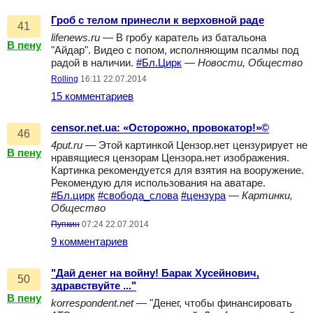
Гроб с телом принесли к верховной раде
41
lifenews.ru
— В гробу каратель из батальона
В пену
"Айдар". Видео с попом, исполняющим псалмы под
радой в наличии.
#Бл.Цирк
—
Новости, Общество
Rolling
16:11 22.07.2014
15 комментариев
censor.net.ua: «Осторожно, провокатор!»©
46
4put.ru
— Этой картинкой Цензор.нет цензурирует не
В пену
нравящиеся цензорам Цензора.нет изображения.
Картинка рекомендуется для взятия на вооружение.
Рекомендую для использования на аватаре.
#Бл.цирк
#свобода_слова
#цензура
—
Картинки,
Общество
Пупкин
07:24 22.07.2014
9 комментариев
"Дай денег на войну! Барак Хусейнович,
50
здравствуйте ..."
В пену
korrespondent.net
— "Денег, чтобы финансировать