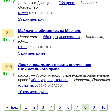
В пену
девушек в Донецке......
#бл.цирк.
—
Новости,
Общество
muwex
10:51 15.07.2014
23 комментария
Майдауны обиделись на Меркель
85
i.imgur.com
—
#бл.цирк
#наркоманы
—
Картинки,
В пену
Юмор
HKBD
17:36 14.07.2014
5 комментариев
Ляшко предложил лишать ополченцев
106
избирательного права
В пену
ria56.ru
— А оно им надо, украинское избирательное
право?
#бл.цирк
#наркоманы
—
Новости, Политика
edgarallanpoe
09:45 14.07.2014
10 комментариев
« Пред
1
2
3
4
5
6
7
8
9
10