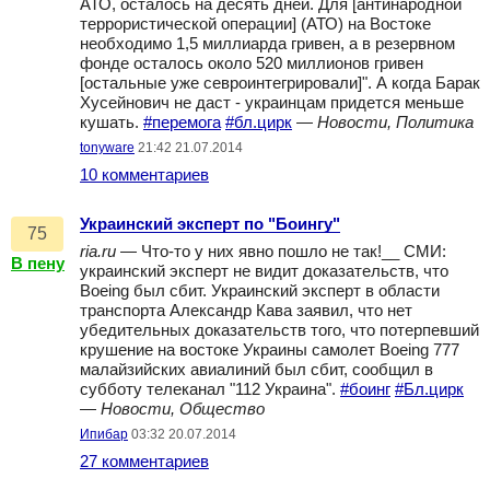
АТО, осталось на десять дней. Для [антинародной
террористической операции] (АТО) на Востоке
необходимо 1,5 миллиарда гривен, а в резервном
фонде осталось около 520 миллионов гривен
[остальные уже севроинтегрировали]". А когда Барак
Хусейнович не даст - украинцам придется меньше
кушать.
#перемога
#бл.цирк
—
Новости, Политика
tonyware
21:42 21.07.2014
10 комментариев
Украинский эксперт по "Боингу"
75
ria.ru
— Что-то у них явно пошло не так!__ СМИ:
В пену
украинский эксперт не видит доказательств, что
Boeing был сбит. Украинский эксперт в области
транспорта Александр Кава заявил, что нет
убедительных доказательств того, что потерпевший
крушение на востоке Украины самолет Boeing 777
малайзийских авиалиний был сбит, сообщил в
субботу телеканал "112 Украина".
#боинг
#Бл.цирк
—
Новости, Общество
Ипибар
03:32 20.07.2014
27 комментариев