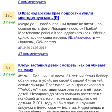
8 комментариев
В Краснодарском Крае подростки убили
171
многодетную мать [R]
В пену
telegra.ph
— слабонервным лучше не читать, по
ссылке есть фото. Локация - поселок Псебай
Мостовского района Краснодарского края. Убийца -
одноклассник сына жертвы.
#Шайтановости
—
Новости, Общество
alf
19:20 21.05.2018
47 комментариев
Клоун заставил детей смотреть, как он убивает
87
их маму
В пену
life.ru
— Больничный клоун 31-летний Кевин Лейпер
обвиняется в убийстве своей бывшей 47-летней
сожительницы. Преступление он транслировал в
"Фейсбуке" и заставил смотреть на это её троих
детей. Незадолго до этого мужчина расстался с
погибшей из-за того, что не мог поладить с её
детьми. В 2011 году он был признан лучшим
клоуном в Бенилюксе — Бельгии, Нидерландах и