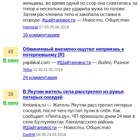
женщины, во время одной из ссор она схватилась за
топор и несколько раз ударила мужа по голове.
Затем расчленила тело и закопала останки в
огороде.
#шайтановости
—
Новости, Общество
Heimdall
07:55 05.06.2018
16 комментариев
Обвиняемый внезапно ощутил неприязнь к
48
потерпевшему [R]
В пену
yaplakal.com
—
#Шайтановости
—
Видео, Разное
Tellur
11:30 31.05.2018
24 комментария
В Якутии житель села расстрелял из ружья
38
пятерых соседей
В пену
fontanka.ru
— Житель Якутии расстрелял пятерых
соседей, после чего пустил пулю в себя. Как
сообщает «Лента.ру», ЧП произошло днем 24 мая в
селе Булгунняхтах Хангаласского района.
#Шайтановости
—
Новости, Общество
DarthM
09:39 24.05.2018