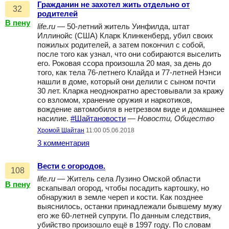
Гражданин не захотел жить отдельно от
32
родителей
В пену
life.ru
— 50-летний житель Уинфилда, штат
Иллинойс (США) Кларк Клинкенберд, убил своих
пожилых родителей, а затем покончил с собой,
после того как узнал, что они собираются выселить
его. Роковая ссора произошла 20 мая, за день до
того, как тела 76-летнего Клайда и 77-летней Нэнси
нашли в доме, который они делили с сыном почти
30 лет. Кларка неоднократно арестовывали за кражу
со взломом, хранение оружия и наркотиков,
вождение автомобиля в нетрезвом виде и домашнее
насилие.
#Шайтановости
—
Новости, Общество
Хромой Шайтан
11:00 05.06.2018
3 комментария
Вести с огородов.
108
life.ru
— Житель села Лузино Омской области
В пену
вскапывал огород, чтобы посадить картошку, но
обнаружил в земле череп и кости. Как позднее
выяснилось, останки принадлежали бывшему мужу
его же 60-летней супруги. По данным следствия,
убийство произошло ещё в 1997 году. По словам