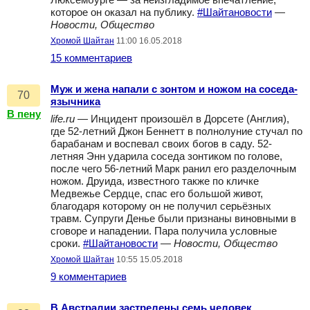
Люксембурге — за неизгладимое впечатление,
которое он оказал на публику.
#Шайтановости
—
Новости, Общество
Хромой Шайтан
11:00 16.05.2018
15 комментариев
Муж и жена напали с зонтом и ножом на соседа-
70
язычника
В пену
life.ru
— Инцидент произошёл в Дорсете (Англия),
где 52-летний Джон Беннетт в полнолуние стучал по
барабанам и воспевал своих богов в саду. 52-
летняя Энн ударила соседа зонтиком по голове,
после чего 56-летний Марк ранил его разделочным
ножом. Друида, известного также по кличке
Медвежье Сердце, спас его большой живот,
благодаря которому он не получил серьёзных
травм. Супруги Денье были признаны виновными в
сговоре и нападении. Пара получила условные
сроки.
#Шайтановости
—
Новости, Общество
Хромой Шайтан
10:55 15.05.2018
9 комментариев
В Австралии застрелены семь человек