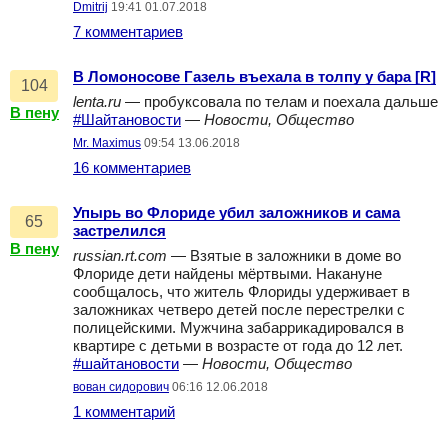
Dmitrij
19:41 01.07.2018
7 комментариев
В Ломоносове Газель въехала в толпу у бара [R]
104
lenta.ru
— пробуксовала по телам и поехала дальше
В пену
#Шайтановости
—
Новости, Общество
Mr. Maximus
09:54 13.06.2018
16 комментариев
Упырь во Флориде убил заложников и сама
65
застрелился
В пену
russian.rt.com
— Взятые в заложники в доме во
Флориде дети найдены мёртвыми. Накануне
сообщалось, что житель Флориды удерживает в
заложниках четверо детей после перестрелки с
полицейскими. Мужчина забаррикадировался в
квартире с детьми в возрасте от года до 12 лет.
#шайтановости
—
Новости, Общество
вован сидорович
06:16 12.06.2018
1 комментарий