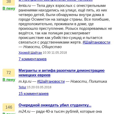
38
lenta.ru
— Тела двух взрослых с огнестрельными
В пену
ранениями находились на улице, ещё пять, из них
четверо детей, были обнаружены внутри дома в
городе Осмингтон на западе страны. Все погибшие,
предположительно, проживали в доме, где
произошло преступление. Розыск подозреваемых не
ведётся, так как полиция рассматривает
происшествие как убийство-суицид и пытается
связаться с родственниками жертв.
#Шайтановости
—
Новости, Общество
Хромой Шайтан
10:30 11.05.2018
7 комментариев
Мигранты и антифа разогнали демонстрацию
72
немецких евреев
В пену
m.kp.ru
—
#Шайтановости
—
Новости, Политика
Tellur
15:20 03.05.2018
15 комментариев
Очередной онжедеть убил студентку...
146
m24.ru
— ради 40-а тысяч рублей, которые она