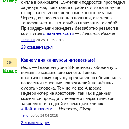
В пену
сняла в банкомате. 15-летний подросток проследил
за девушкой, попытался ограбить и когда получил
отпор, нанес многочисленные колото-резаные.
Через два часа его нашла полиция, отследив
телефон жертвы, который он прихватил с собой.
При задержании онжедеть беззаботно резался в
комп. игры
#шайтановости
—
Новости, Разное
Tamashii
20:25 01.05.2018
23 комментария
Какие у них конкурсы интересные!
38
life.ru
— Главврач убил 38-летнюю любовницу с
В пену
помощью кокаинового минета. Теперь
пластическому хирургу предъявлено обвинение в
нанесении телесных повреждений, повлёкших
смерть человека. Тем не менее Андреас
Нидербихлер не арестован, так как в данный
момент он проходит лечение от наркотической
зависимости в одной из немецких клиник.
#Шайтановости
—
Новости, Юмор
Tellur
06:56 24.04.2018
3 комментария