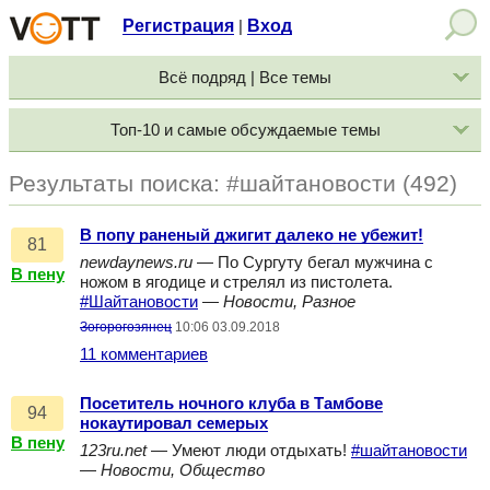
Регистрация
Вход
|
Всё подряд | Все темы
Топ-10 и самые обсуждаемые темы
Результаты поиска: #шайтановости (492)
В попу раненый джигит далеко не убежит!
81
newdaynews.ru
— По Сургуту бегал мужчина с
В пену
ножом в ягодице и стрелял из пистолета.
#Шайтановости
—
Новости, Разное
Зогорогозянец
10:06 03.09.2018
11 комментариев
Посетитель ночного клуба в Тамбове
94
нокаутировал семерых
В пену
123ru.net
— Умеют люди отдыхать!
#шайтановости
—
Новости, Общество