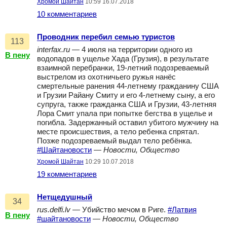
Хромой Шайтан
10:59 16.07.2018
10 комментариев
Проводник перебил семью туристов
113
interfax.ru
— 4 июля на территории одного из
В пену
водопадов в ущелье Хада (Грузия), в результате
взаимной перебранки, 19-летний подозреваемый
выстрелом из охотничьего ружья нанёс
смертельные ранения 44-летнему гражданину США
и Грузии Райану Смиту и его 4-летнему сыну, а его
супруга, также гражданка США и Грузии, 43-летняя
Лора Смит упала при попытке бегства в ущелье и
погибла. Задержанный оставил убитого мужчину на
месте происшествия, а тело ребенка спрятал.
Позже подозреваемый выдал тело ребёнка.
#Шайтановости
—
Новости, Общество
Хромой Шайтан
10:29 10.07.2018
19 комментариев
Нетщедушный
34
rus.delfi.lv
— Убийство мечом в Риге.
#Латвия
В пену
#шайтановости
—
Новости, Общество