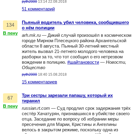
pyth2000
13:14 22.08.2018
51 комментарий
Пьяный водитель убил человека, сообщившего
134
о нём полиции
В пену
arh.mk.ru
— Дикий случай произошёл в космическом
городе Мирном Плесецкого района Архангельской
области 8 августа. Пьяный 30-летний местный
житель вызвал 21-летнего молодого человека на
разборки за то, что тот сообщил о его нетрезвом
вождении в полицию.
#шайтановости
—
Новости,
Общество
pyth2000
18:40 15.08.2018
15 комментариев
Три сестры зарезали папашу, который их
67
тиранил
В пену
russian.rt.com
— Суд продлил срок задержания трёх
сестёр Хачатурян, признавшихся в убийстве своего
отца. Заседание по вопросу об избрании меры
пресечения для Марии, Кристины и Ангелины
велось в закрытом режиме, поскольку одна из