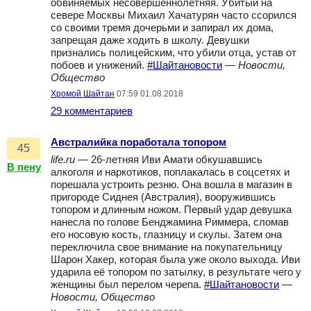
обвиняемых несовершеннолетняя. Убитый на
севере Москвы Михаил Хачатурян часто ссорился
со своими тремя дочерьми и запирал их дома,
запрещая даже ходить в школу. Девушки
признались полицейским, что убили отца, устав от
побоев и унижений.
#Шайтановости
—
Новости,
Общество
Хромой Шайтан
07:59 01.08.2018
29 комментариев
Австралийка поработала топором
45
life.ru
— 26-летняя Иви Амати обкушавшись
В пену
алкоголя и наркотиков, поплакалась в соцсетях и
порешала устроить резню. Она вошла в магазин в
пригороде Сиднея (Австралия), вооружившись
топором и длинным ножом. Первый удар девушка
нанесла по голове Бенджамина Риммера, сломав
его носовую кость, глазницу и скулы. Затем она
переключила свое внимание на покупательницу
Шарон Хакер, которая была уже около выхода. Иви
ударила её топором по затылку, в результате чего у
женщины был перелом черепа.
#Шайтановости
—
Новости, Общество