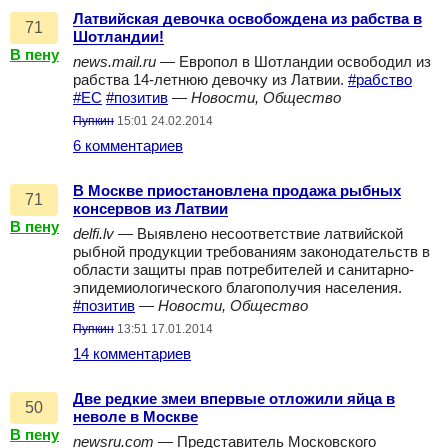
Латвийская девочка освобождена из рабства в
71
Шотландии!
В пену
news.mail.ru
— Европол в Шотландии освободил из
рабства 14-летнюю девочку из Латвии.
#рабство
#ЕС
#позитив
—
Новости, Общество
Пупкин
15:01 24.02.2014
6 комментариев
В Москве приостановлена продажа рыбных
71
консервов из Латвии
В пену
delfi.lv
— Выявлено несоответствие латвийской
рыбной продукции требованиям законодательств в
области защиты прав потребителей и санитарно-
эпидемиологического благополучия населения.
#позитив
—
Новости, Общество
Пупкин
13:51 17.01.2014
14 комментариев
Две редкие змеи впервые отложили яйца в
50
неволе в Москве
В пену
newsru.com
— Представитель Московского