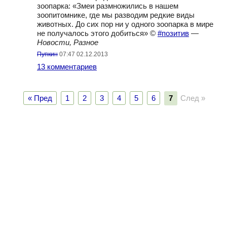
зоопарка: «Змеи размножились в нашем
зоопитомнике, где мы разводим редкие виды
животных. До сих пор ни у одного зоопарка в мире
не получалось этого добиться» ©
#позитив
—
Новости, Разное
Пупкин
07:47 02.12.2013
13 комментариев
« Пред
1
2
3
4
5
6
7
След »