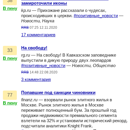
38
замироточили иконы
В пену
kp.ru
— Прихожане рассказали о чудесах,
происходивших в церкви.
#позитивные_новости
—
Новости, Наука
RRB
07:25 12.11.2020
17 комментариев
На свободу!
33
rg.ru
— На свободу! В Кавказском заповеднике
В пену
выпустили в дикую природу двух леопардов
#позитивные_новости
—
Новости, Общество
RRB
14:48 22.08.2020
3 комментария
Попавшие под санкции чиновники
77
finanz.ru
— взорвали рынок элитного жилья в
В пену
Москве. Рынок элитного жилья в Москве
переживает полноценный бум. За прошлый год
продажи недвижимости премиального сегмента
взлетели на 32% и установили исторический рекорд.
подсчитали аналитики Knight Frank.