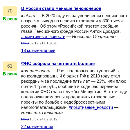
В России стало меньше пенсионеров
70
lenta.ru
— В 2020 году из-за увеличения пенсионного
В пену
возраста выход на пенсию отложился у 800 тысяч
россиян. Об этом «Российской газете» сообщил
глава Пенсионного фонда России Антон Дроздов.
#позитивные_новости
—
Новости, Общество
RRB
07:19 21.01.2020
13 комментариев
ФНС собрала на четверть больше
61
kommersant.ru
— Рост налоговых поступлений в
В пену
консолидированный бюджет РФ в 2018 году стал
рекордным за последние пять лет — 23%, или плюс
почти 4 трлн руб., сообщил в ходе расширенной
коллегии ФНС глава службы Мишустин. В этом году
налоговики намерены продолжить отраслевые
проекты по борьбе с недобросовестными
налогоплательщиками.
#позитивные_новости
—
Новости, Политика
RRB
18:37 24.02.2019
22 комментария