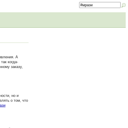
явления. А
так когда-
нному заказу,
ости, но и
лять о том, что
ази