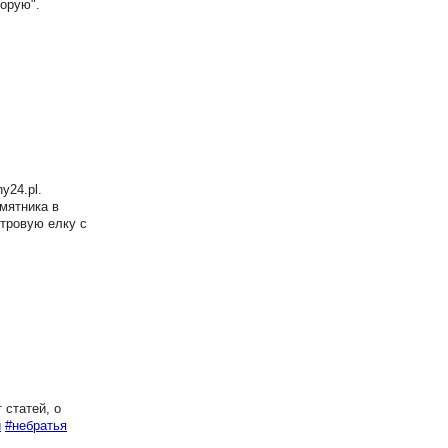
корую".
y24.pl.
мятника в
тровую елку с
 статей, о
и
#небратья