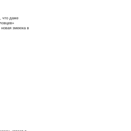
, что даже
иловцев»
о новая змеюка в