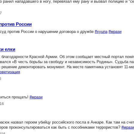
 ранил нападавшего в ногу, перевязал ему рану и вызвал полицию и "с
7
против России
суд против России о нарушении договора о дружбе
#хуцпа
#мрази
ки елки
благодарности Красной Армии. Об этом сообщает местный портал nowin
ывался «В честь борьбы за свободу и независимость Родины». Судьба па
 решение демонтировать монумент. На месте памятника установят 11-ме
оветизация
6
читься прощать!
#мрази
016
сюк назвал героем убийцу российского посла в Анкаре. Как там на счет
еров проконсультироваться как быть с пособниками террористов?
#мраз