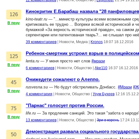
11 комментариев
|
Новости, Общество
|
Legioneer
21:54 19.12.2
Кинокритик Е.Барабаш назвала "28 панфиловце
126
kino-teatr.ru
— "...министр культуры всеми возможными сред
В пену
критиковать ее трудно ... Вопреки всякой исторической и
бумажкой «За верность исторической правде», на самом дел
серпентарии или патентованая тварь?... не слышал про н
39 комментариев
|
Новости, Медиа
|
Kronos
18:07 18.12.2016
Ребенок-смертник устроил взрыв в полицейском
125
lenta.ru
— У меня просто нет слов
#мрази
В пену
6 комментариев
|
Новости, Общество
|
Ake110
16:37 16.12.2016
Онижедети сожалеют о Алеппо.
45
rusvesna.su
— Но будут обстреливать Донбасс.
#Мрази
#Ж
В пену
4 комментария
|
Новости, Общество
|
Ухум Бухеев
12:16 15.12.
"Парнас" голосует против России.
75
life.ru
— За продление санкций. Это такая "забота о народе
В пену
13 комментариев
|
Новости, Общество
|
Зри в корень
17:24 13.1
Демонстрация развала социального государства..
50