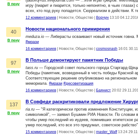
rjadovoj-rus.livejournal.com
— ...Или игры грефов. Миллиарде
В пену
игру (пиарит и пиарится, только непонятно, в чьих глазах
всех, кто под руку попадется. Сюрреализм в действии. К 
12 комментариев
|
Новости, Общество
|
Ворчун
13:10 04.12.201
Новости национального примирения
40
meduza.io
— Либерасты осваивают новый источник говна. M
В пену
#мрази
16 комментариев
|
Новости, Общество
|
cosmosnash
16:01 30.1
В Польше демонтируют памятник Победы
97
tass.ru
— Городской совет польского города Старгард-Щец
В пену
Победы (памятник, возведенный в честь победы Красной а
Соответствующее решение опубликовано на региональном 
мемориала.
#мрази
#десоветизация
16 комментариев
|
Новости, Общество
|
Баянист
20:02 29.11.20
В Совфеде раскритиковали предложение Хирург
137
ria.ru
— "Я категорически против изменения Конституции, и
В пену
символикой", — заявил Бушмин РИА Новости. По словам ви
чтобы умер последний из иудеев, помнивших египетское ра
умер последний, кто все это придумал, советское рабство
15 комментариев
|
Новости, Общество
|
master_Waff
13:24 29.1