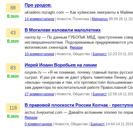
Про уродов.
88
ukradeno.nozagts.com
— Как кубинские эмигранты в Майям
В пену
14 комментариев
|
Новости, Политика
|
Malganus
09:39 26.11.2
В Могилеве изловили малолетних
43
naviny.by
— По данным ГУБОПиК МВД, преступление соверш
В пену
несовершеннолетние. Подозреваемые придерживаются уль
могилевских скинхедов.
#мрази
10 комментариев
|
Новости, Общество
|
Баянист
12:23 23.11.20
Иерей Иоанн Воробьев на линии
83
rusprav.tv
— «Я не понимаю, почему главный палач русского
В пену
сыграл. И раз уж нам не дают убрать памятники Ленину, 
«белым» генералам и тем, кто противостоял большевикам»
зам.директора по воспитательной работе Православной С
27 комментариев
|
Новости, Общество
|
Баянист
12:58 19.11.20
В правовой плоскости России Колчак - преступн
118
arctus.livejournal.com
— Давайте вспомним эпопею по оправд
В пену
#мрази
0 комментариев
|
Новости, Общество
|
Баянист
14:44 14.11.201