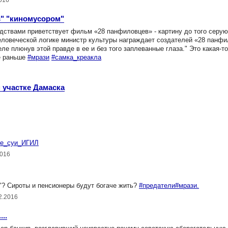
016
в" "киномусором"
ствами приветствует фильм «28 панфиловцев» - картину до того серую
 человеческой логике министр культуры награждает создателей «28 панф
е плюнув этой правде в ее и без того заплеванные глаза." Это какая-т
её раньше
#мрази
#самка_креакла
 участке Дамаска
е_cуи_ИГИЛ
2016
"? Сироты и пенсионеры будут богаче жить?
#предатели#мрази.
2.2016
..