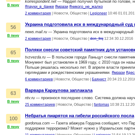
korrespondent.net
— Нардеп получил бутылкой по голове, но
В пену
#пауки_в_банке
#мрази
#никого_не_жалко
2 комментария
|
Новости, Общество
|
Legioneer
10:46 01.01.201
Украина подготовила иск в международный суд 
56
news.mail.ru
— Украина подготовила иск в международный 
В пену
2 комментария
|
Новости, Общество
|
den_fmj
12:34 30.12.2016
Поляки снесли советский памятник для установ
65
tvzvezda.ru
— В польском городе Ланьцут снесли памятник 
В пену
Монумент был установлен в 1969 году, с 2010 года он наз
Польше решалась несколько лет. В апреле власти приняли
гирляндами и рождественскими украшениями.
#мрази
#дес
6 комментариев
|
Новости, Общество
|
Баянист
20:34 23.12.201
Варвара Караулова заплакала
63
ntv.ru
— произнося последнее слово. Система должна нау
В пену
25 комментариев
|
Новости, Общество
|
fantomas
10:38 21.12.2
Небратья пиарятся на гибели российского посла
100
gordonua.com
— Газета абажура Гордона сообщает, что Пара
В пену
поддержке терроризма? Может нужно у Израильских партн