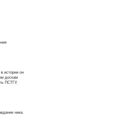
ения
в истории он
ым доскам
ль ПСТГУ,
вдание ника.