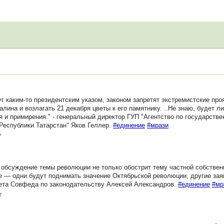
уг каким-то президентским указом, законом запретят экстремистские про
ина и возлагать 21 декабря цветы к его памятнику. ..Не знаю, будет ли 
я и примирения." - генеральный директор ГУП "Агентство по государстве
Республики Татарстан" Яков Геллер.
#единение
#мрази
7
обсуждение темы революции не только обострит тему частной собственн
е — одни будут поднимать значение Октябрьской революции, другие заяв
тета Совфеда по законодательству Алексей Александров.
#единение
#мр
7