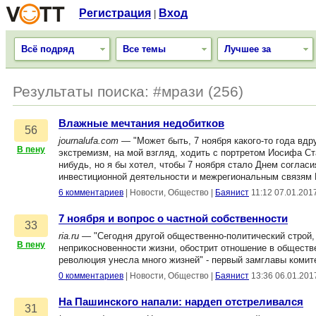
Регистрация
Вход
|
Всё подряд
Все темы
Лучшее за
Результаты поиска: #мрази (256)
Влажные мечтания недобитков
56
journalufa.com
— "Может быть, 7 ноября какого-то года вдр
В пену
экстремизм, на мой взгляд, ходить с портретом Иосифа Стал
нибудь, но я бы хотел, чтобы 7 ноября стало Днем согласи
инвестиционной деятельности и межрегиональным связям 
6 комментариев
|
Новости, Общество
|
Баянист
11:12 07.01.201
7 ноября и вопрос о частной собственности
33
ria.ru
— "Сегодня другой общественно-политический строй, 
В пену
неприкосновенности жизни, обострит отношение в обществ
революция унесла много жизней" - первый замглавы коми
0 комментариев
|
Новости, Общество
|
Баянист
13:36 06.01.201
На Пашинского напали: нардеп отстреливался
31