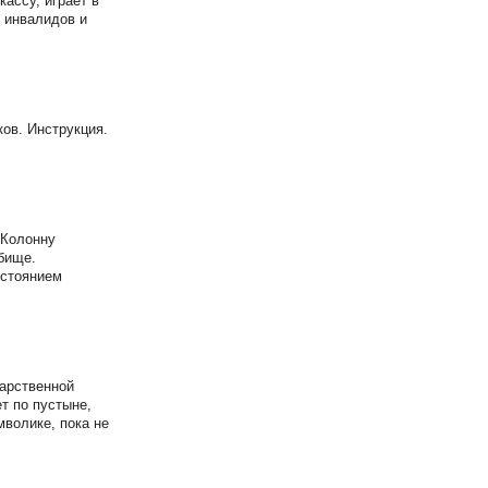
ассу, играет в
ы инвалидов и
ов. Инструкция.
 Колонну
бище.
остоянием
дарственной
т по пустыне,
мволике, пока не