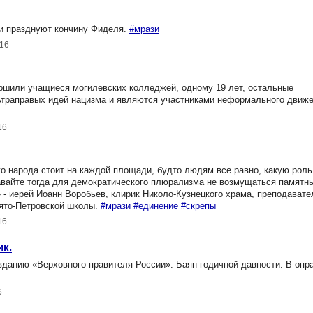
и празднуют кончину Фиделя.
#мрази
016
или учащиеся могилевских колледжей, одному 19 лет, остальные
траправых идей нацизма и являются участниками неформального движ
16
 народа стоит на каждой площади, будто людям все равно, какую роль 
давайте тогда для демократического плюрализма не возмущаться памятн
 - иерей Иоанн Воробьев, клирик Николо-Кузнецкого храма, преподавате
вято-Петровской школы.
#мрази
#единение
#скрепы
16
ик.
анию «Верховного правителя России». Баян годичной давности. В опра
6