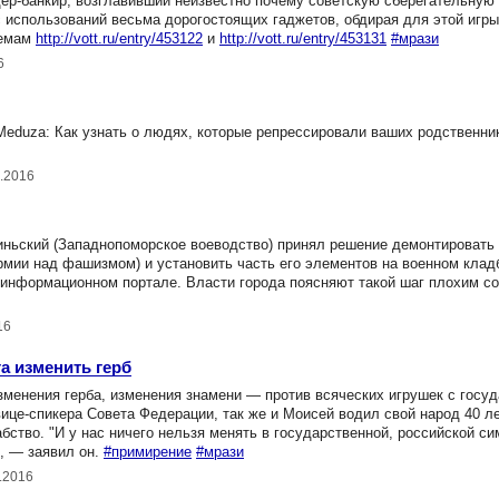
р-банкир, возглавивший неизвестно почему советскую сберегательную к
) с использований весьма дорогостоящих гаджетов, обдирая для этой игр
темам
http://vott.ru/entry/453122
и
http://vott.ru/entry/453131
#мрази
6
eduza: Как узнать о людях, которые репрессировали ваших родственник
1.2016
иньский (Западнопоморское воеводство) принял решение демонтировать
рмии над фашизмом) и установить часть его элементов на военном клад
информационном портале. Власти города поясняют такой шаг плохим с
16
а изменить герб
зменения герба, изменения знамени — против всяческих игрушек с госу
це-спикера Совета Федерации, так же и Моисей водил свой народ 40 ле
бство. "И у нас ничего нельзя менять в государственной, российской си
", — заявил он.
#примирение
#мрази
1.2016