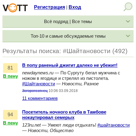
Регистрация
Вход
|
Всё подряд | Все темы
Топ-10 и самые обсуждаемые темы
Результаты поиска: #Шайтановости (492)
В попу раненый джигит далеко не убежит!
81
newdaynews.ru
— По Сургуту бегал мужчина с
В пену
ножом в ягодице и стрелял из пистолета.
#Шайтановости
—
Новости, Разное
Зогорогозянец
10:06 03.09.2018
11 комментариев
Посетитель ночного клуба в Тамбове
94
нокаутировал семерых
В пену
123ru.net
— Умеют люди отдыхать!
#шайтановости
—
Новости, Общество