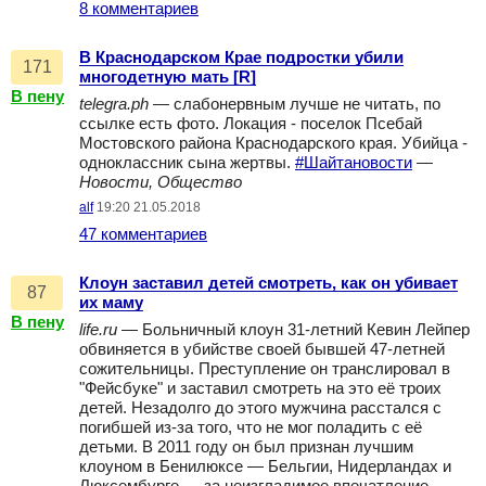
8 комментариев
В Краснодарском Крае подростки убили
171
многодетную мать [R]
В пену
telegra.ph
— слабонервным лучше не читать, по
ссылке есть фото. Локация - поселок Псебай
Мостовского района Краснодарского края. Убийца -
одноклассник сына жертвы.
#Шайтановости
—
Новости, Общество
alf
19:20 21.05.2018
47 комментариев
Клоун заставил детей смотреть, как он убивает
87
их маму
В пену
life.ru
— Больничный клоун 31-летний Кевин Лейпер
обвиняется в убийстве своей бывшей 47-летней
сожительницы. Преступление он транслировал в
"Фейсбуке" и заставил смотреть на это её троих
детей. Незадолго до этого мужчина расстался с
погибшей из-за того, что не мог поладить с её
детьми. В 2011 году он был признан лучшим
клоуном в Бенилюксе — Бельгии, Нидерландах и