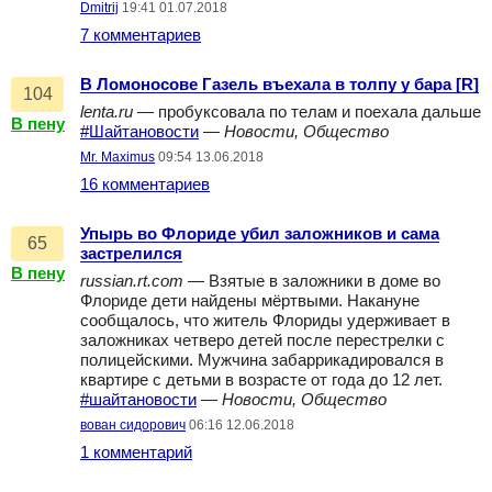
Dmitrij
19:41 01.07.2018
7 комментариев
В Ломоносове Газель въехала в толпу у бара [R]
104
lenta.ru
— пробуксовала по телам и поехала дальше
В пену
#Шайтановости
—
Новости, Общество
Mr. Maximus
09:54 13.06.2018
16 комментариев
Упырь во Флориде убил заложников и сама
65
застрелился
В пену
russian.rt.com
— Взятые в заложники в доме во
Флориде дети найдены мёртвыми. Накануне
сообщалось, что житель Флориды удерживает в
заложниках четверо детей после перестрелки с
полицейскими. Мужчина забаррикадировался в
квартире с детьми в возрасте от года до 12 лет.
#шайтановости
—
Новости, Общество
вован сидорович
06:16 12.06.2018
1 комментарий