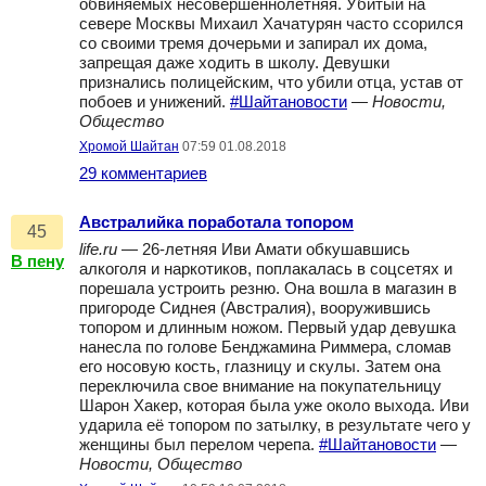
обвиняемых несовершеннолетняя. Убитый на
севере Москвы Михаил Хачатурян часто ссорился
со своими тремя дочерьми и запирал их дома,
запрещая даже ходить в школу. Девушки
признались полицейским, что убили отца, устав от
побоев и унижений.
#Шайтановости
—
Новости,
Общество
Хромой Шайтан
07:59 01.08.2018
29 комментариев
Австралийка поработала топором
45
life.ru
— 26-летняя Иви Амати обкушавшись
В пену
алкоголя и наркотиков, поплакалась в соцсетях и
порешала устроить резню. Она вошла в магазин в
пригороде Сиднея (Австралия), вооружившись
топором и длинным ножом. Первый удар девушка
нанесла по голове Бенджамина Риммера, сломав
его носовую кость, глазницу и скулы. Затем она
переключила свое внимание на покупательницу
Шарон Хакер, которая была уже около выхода. Иви
ударила её топором по затылку, в результате чего у
женщины был перелом черепа.
#Шайтановости
—
Новости, Общество