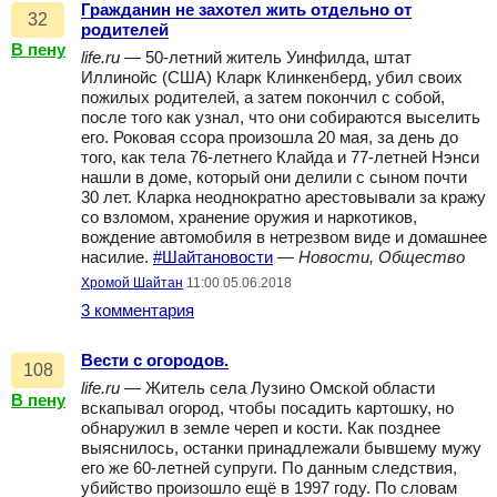
Гражданин не захотел жить отдельно от
32
родителей
В пену
life.ru
— 50-летний житель Уинфилда, штат
Иллинойс (США) Кларк Клинкенберд, убил своих
пожилых родителей, а затем покончил с собой,
после того как узнал, что они собираются выселить
его. Роковая ссора произошла 20 мая, за день до
того, как тела 76-летнего Клайда и 77-летней Нэнси
нашли в доме, который они делили с сыном почти
30 лет. Кларка неоднократно арестовывали за кражу
со взломом, хранение оружия и наркотиков,
вождение автомобиля в нетрезвом виде и домашнее
насилие.
#Шайтановости
—
Новости, Общество
Хромой Шайтан
11:00 05.06.2018
3 комментария
Вести с огородов.
108
life.ru
— Житель села Лузино Омской области
В пену
вскапывал огород, чтобы посадить картошку, но
обнаружил в земле череп и кости. Как позднее
выяснилось, останки принадлежали бывшему мужу
его же 60-летней супруги. По данным следствия,
убийство произошло ещё в 1997 году. По словам