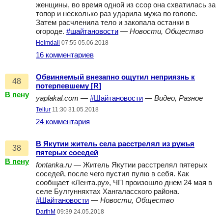
женщины, во время одной из ссор она схватилась за
топор и несколько раз ударила мужа по голове.
Затем расчленила тело и закопала останки в
огороде.
#шайтановости
—
Новости, Общество
Heimdall
07:55 05.06.2018
16 комментариев
Обвиняемый внезапно ощутил неприязнь к
48
потерпевшему [R]
В пену
yaplakal.com
—
#Шайтановости
—
Видео, Разное
Tellur
11:30 31.05.2018
24 комментария
В Якутии житель села расстрелял из ружья
38
пятерых соседей
В пену
fontanka.ru
— Житель Якутии расстрелял пятерых
соседей, после чего пустил пулю в себя. Как
сообщает «Лента.ру», ЧП произошло днем 24 мая в
селе Булгунняхтах Хангаласского района.
#Шайтановости
—
Новости, Общество
DarthM
09:39 24.05.2018