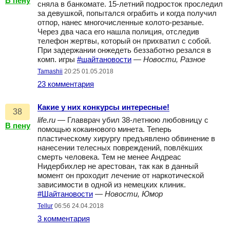
В пену
сняла в банкомате. 15-летний подросток проследил
за девушкой, попытался ограбить и когда получил
отпор, нанес многочисленные колото-резаные.
Через два часа его нашла полиция, отследив
телефон жертвы, который он прихватил с собой.
При задержании онжедеть беззаботно резался в
комп. игры
#шайтановости
—
Новости, Разное
Tamashii
20:25 01.05.2018
23 комментария
Какие у них конкурсы интересные!
38
life.ru
— Главврач убил 38-летнюю любовницу с
В пену
помощью кокаинового минета. Теперь
пластическому хирургу предъявлено обвинение в
нанесении телесных повреждений, повлёкших
смерть человека. Тем не менее Андреас
Нидербихлер не арестован, так как в данный
момент он проходит лечение от наркотической
зависимости в одной из немецких клиник.
#Шайтановости
—
Новости, Юмор
Tellur
06:56 24.04.2018
3 комментария