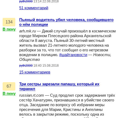
pyth2000
13:14 22.08.2018
51 комментарий
Пьяный водитель убил человека, сообщившего
134
о нём полиции
В пену
arh.mk.ru
— Дикий случай произошёл в космическом
городе Мирном Плесецкого района Архангельской
области 8 августа. Пьяный 30-летний местный
житель вызвал 21-летнего молодого человека на
разборки за то, что тот сообщил о его нетрезвом
вождении в полицию.
#шайтановости
—
Новости,
Общество
pyth2000
18:40 15.08.2018
15 комментариев
Три сестры зарезали папашу, который их
67
тиранил
В пену
russian.rt.com
— Суд продлил срок задержания трёх
сестёр Хачатурян, признавшихся в убийстве своего
отца. Заседание по вопросу об избрании меры
пресечения для Марии, Кристины и Ангелины
велось в закрытом режиме, поскольку одна из