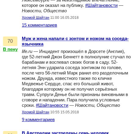
Люксембурге — за неизгладимое впечатление,
которое он оказал на публику.
#Шайтановости
—
Новости, Общество
Хромой Шайтан
11:00 16.05.2018
15 комментариев
Муж и жена напали с зонтом и ножом на соседа-
70
язычника
В пену
life.ru
— Инцидент произошёл в Дорсете (Англия),
где 52-летний Джон Беннетт в полнолуние стучал по
барабанам и воспевал своих богов в саду. 52-
летняя Энн ударила соседа зонтиком по голове,
после чего 56-летний Марк ранил его разделочным
ножом. Друида, известного также по кличке
Медвежье Сердце, спас его большой живот,
благодаря которому он не получил серьёзных
травм. Супруги Денье были признаны виновными в
сговоре и нападении. Пара получила условные
сроки.
#Шайтановости
—
Новости, Общество
Хромой Шайтан
10:55 15.05.2018
9 комментариев
В Австралии застрелены семь человек