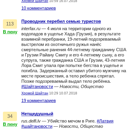
Хромой Шайтан
10:59 16.07.2018
10 комментариев
Проводник перебил семью туристов
113
interfax.ru
— 4 июля на территории одного из
В пену
водопадов в ущелье Хада (Грузия), в результате
взаимной перебранки, 19-летний подозреваемый
выстрелом из охотничьего ружья нанёс
смертельные ранения 44-летнему гражданину США
и Грузии Райану Смиту и его 4-летнему сыну, а его
супруга, также гражданка США и Грузии, 43-летняя
Лора Смит упала при попытке бегства в ущелье и
погибла. Задержанный оставил убитого мужчину на
месте происшествия, а тело ребенка спрятал.
Позже подозреваемый выдал тело ребёнка.
#Шайтановости
—
Новости, Общество
Хромой Шайтан
10:29 10.07.2018
19 комментариев
Нетщедушный
34
rus.delfi.lv
— Убийство мечом в Риге.
#Латвия
В пену
#шайтановости
—
Новости, Общество