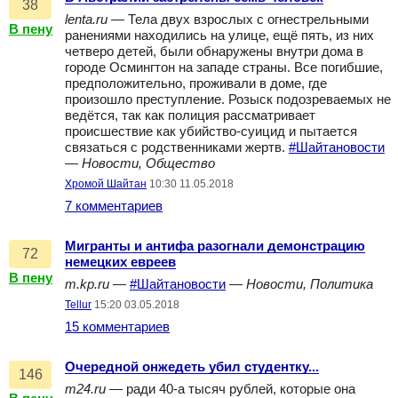
38
lenta.ru
— Тела двух взрослых с огнестрельными
В пену
ранениями находились на улице, ещё пять, из них
четверо детей, были обнаружены внутри дома в
городе Осмингтон на западе страны. Все погибшие,
предположительно, проживали в доме, где
произошло преступление. Розыск подозреваемых не
ведётся, так как полиция рассматривает
происшествие как убийство-суицид и пытается
связаться с родственниками жертв.
#Шайтановости
—
Новости, Общество
Хромой Шайтан
10:30 11.05.2018
7 комментариев
Мигранты и антифа разогнали демонстрацию
72
немецких евреев
В пену
m.kp.ru
—
#Шайтановости
—
Новости, Политика
Tellur
15:20 03.05.2018
15 комментариев
Очередной онжедеть убил студентку...
146
m24.ru
— ради 40-а тысяч рублей, которые она